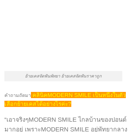
ย้ายเคสจัดฟันพัทยา ย้ายเคสจัดฟันราคาถูก
คลินิคMODERN SMILE เป็นหนึงในตัว
คำถามถัดมา
เลือกย้ายเคสได้อย่างไรค่ะ?
“เอาจริงๆMODERN SMILE ไกลบ้านของปอนด์
มากอยู่ เพราะMODERN SMILE อยู่พัทยากลาง