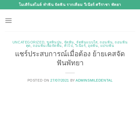
Skip
โมเดิร์นสไมล์ ทำฟัน จัดฟัน รากเทียม วีเนียร์ ศรีราชา พัทยา
to
content
UNCATEGORIZED
,
ขูดหินปูน
,
จัดฟัน
,
จัดฟันแบบใส
,
ถอนฟัน
,
ถอนฟัน
คุด
,
ถอนฟันเพื่อจัดฟัน
,
ทั่วไป
,
วีเนียร์
,
อุดฟัน
,
แปรงฟัน
แชร์ประสบการณ์เมื่อต้อง ย้ายเคสจัด
ฟันพัทยา
POSTED ON
27/07/2021
BY
ADMINSMILEDENTAL