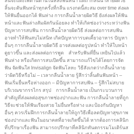
ลิ้นจะแตะเพดานด้านในหลังฟันหน้า แต่ถ้ากลืนน้ำลายผิดวิธี
ลิ้นจะดันฟันหน้าทุกครั้งที่กลืน แรงกดนี้สะสม over time ส่งผล
ให้ฟันยื่นออกได้ ฟันห่าง การกลืนน้ำลายผิดวิธี ยังส่งผลให้ฟัน
หน้าและฟันล่างสัมผัสกันน้อยลง ทำให้เกิดช่องว่างระหว่างฟัน
ปัญหาการสบฟัน การกลืนน้ำลายผิดวิธี ส่งผลต่อการสบฟัน
อาจทำให้ฟันสบไม่สนิท เกิดปัญหาการบดเคี้ยวอาหาร ปัญหา
อื่นๆ การกลืนน้ำลายผิดวิธี อาจส่งผลต่อรูปหน้า ทำให้ใบหน้า
ดูยาวขึ้น และส่งผลต่อการพูด สำหรับฟันที่ยื่น เหยินไปแล้ว
ฟันห่าง หรือเกิดการสบเปิดขึ้น สามารถแก้ไขได้โดยการจัด
ฟัน จัดฟันใส Invisalign จัดฟันโลหะ วิธีสังเกตว่ากลืนน้ำลาย
ว่าผิดวิธีหรือไม่ – เวลากลืนน้ำลาย รู้สึกว่าลิ้นดันฟันหน้า –
ฟันเริ่มยื่นหรือห่างออก – มีปัญหาการสบฟัน – รู้สึกไม่สบาย
บริเวณขากรรไกร สรุป การกลืนน้ำลาย เป็นกระบวนการ
สำคัญที่ส่งผลต่อสุขภาพช่องปากและฟัน การกลืนน้ำลายที่ถูก
วิธีจะช่วยให้ฟันเรียงสวย ไม่ยื่นหรือห่าง และป้องกันปัญหา
อื่นๆ ควรเริ่มฝึกการกลืนน้ำลายให้ถูกวิธีเพื่อลดปัญหาสุขภาพ
ช่องปากและฟันในอนาคตที่อาจเกิดขึ้นได้ หากต้องการคลินิก
ที่ปรึกษาเรื่องฟัน สามารถปรึกษาที่คลินิกทันตกรรมโมเดิร์นส