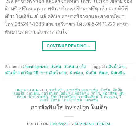
ไมล์ สาขาศรีราชา และสาขาพัทยา ได้ฟรี ไม่มีค่าใช้จ่าย จอง
คิวหรือปรึกษาสุขภาพฟัน บริการปรึกษาฟรีทุกด้าน จบที่นี่ที่
เดียว โมเดิร์น สไมล์ คลินิก สาขาศรีราชาและสาขาพัทยา
โทร.085247-1333 สาขาศรีราชา โทร.085-2471222 สาขา
พัทยา บทความอื่นๆที่น่าสนใจ
CONTINUE READING
→
Posted in
Uncategorized
,
จัดฟัน
,
จัดฟันแบบใส
|
Tagged
กลืนน้ำลาย
,
กลืนน้ำลายให้ถูกวิธี
,
การกลืนน้ำลาย
,
ฟันซ้อน
,
ฟันยื่น
,
ฟันเก
,
ฟันเหยิน
UNCATEGORIZED
,
ขูดหินปูน
,
ครอบฟัน สะพานฟัน
,
จัดฟัน
,
จัดฟัน
แบบใส
,
ถอนฟัน
,
ถอนฟันคุด
,
ถอนฟันเพื่อจัดฟัน
,
ทั่วไป
,
ฟอกสีฟัน
,
ฟัน
ปลอม
,
รักษารากฟัน
,
รักษาโรคเหงือก
,
รากฟันเทียม
,
รีเทนเนอร์
,
วี
เนียร์
,
อุดฟัน
,
เกลารากฟัน
,
แปรงฟัน
การจัดฟันใส Invisalign ในเด็ก
POSTED ON
13/07/2024
BY
ADMINSMILEDENTAL