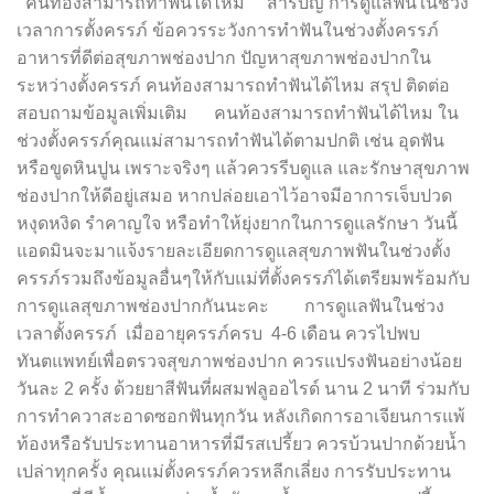
คนท้องสามารถทำฟันได้ไหม สารบัญ การดูแลฟันในช่วง
เวลาการตั้งครรภ์ ข้อควรระวังการทำฟันในช่วงตั้งครรภ์
อาหารที่ดีต่อสุขภาพช่องปาก ปัญหาสุขภาพช่องปากใน
ระหว่างตั้งครรภ์ คนท้องสามารถทำฟันได้ไหม สรุป ติดต่อ
สอบถามข้อมูลเพิ่มเติม คนท้องสามารถทำฟันได้ไหม ใน
ช่วงตั้งครรภ์คุณแม่สามารถทำฟันได้ตามปกติ เช่น อุดฟัน
หรือขูดหินปูน เพราะจริงๆ แล้วควรรีบดูแล และรักษาสุขภาพ
ช่องปากให้ดีอยู่เสมอ หากปล่อยเอาไว้อาจมีอาการเจ็บปวด
หงุดหงิด รำคาญใจ หรือทำให้ยุ่งยากในการดูแลรักษา วันนี้
แอดมินจะมาแจ้งรายละเอียดการดูแลสุขภาพฟันในช่วงตั้ง
ครรภ์รวมถึงข้อมูลอื่นๆให้กับแม่ที่ตั้งครรภ์ได้เตรียมพร้อมกับ
การดูแลสุขภาพช่องปากกันนะคะ การดูแลฟันในช่วง
เวลาตั้งครรภ์ เมื่ออายุครรภ์ครบ 4-6 เดือน ควรไปพบ
ทันตแพทย์เพื่อตรวจสุขภาพช่องปาก ควรแปรงฟันอย่างน้อย
วันละ 2 ครั้ง ด้วยยาสีฟันที่ผสมฟลูออไรด์ นาน 2 นาที ร่วมกับ
การทำควาสะอาดซอกฟันทุกวัน หลังเกิดการอาเจียนการแพ้
ท้องหรือรับประทานอาหารที่มีรสเปรี้ยว ควรบ้วนปากด้วยน้ำ
เปล่าทุกครั้ง คุณแม่ตั้งครรภ์ควรหลีกเลี่ยง การรับประทาน