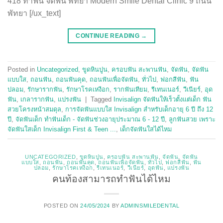
418 ทำฟัน จัดฟัน พัทยา Modern Smile Dental Clinic 9 ถนน
พัทยา [/ux_text]
CONTINUE READING
→
Posted in
Uncategorized
,
ขูดหินปูน
,
ครอบฟัน สะพานฟัน
,
จัดฟัน
,
จัดฟัน
แบบใส
,
ถอนฟัน
,
ถอนฟันคุด
,
ถอนฟันเพื่อจัดฟัน
,
ทั่วไป
,
ฟอกสีฟัน
,
ฟัน
ปลอม
,
รักษารากฟัน
,
รักษาโรคเหงือก
,
รากฟันเทียม
,
รีเทนเนอร์
,
วีเนียร์
,
อุด
ฟัน
,
เกลารากฟัน
,
แปรงฟัน
|
Tagged
Invisalign จัดฟันให้เร็วตั้งแต่เด็ก ฟัน
สวยโครงหน้าสมดุล
,
การจัดฟันแบบใส Invisalign สำหรับเด็กอายุ 6 ปี ถึง 12
ปี
,
จัดฟันเด็ก ทำฟันเด็ก - จัดฟันช่วงอายุประมาณ 6 - 12 ปี
,
ลูกฟันสวย เพราะ
จัดฟันใสเด็ก Invisalign First & Teen ...
,
เด็กจัดฟันใสได้ไหม
UNCATEGORIZED
,
ขูดหินปูน
,
ครอบฟัน สะพานฟัน
,
จัดฟัน
,
จัดฟัน
แบบใส
,
ถอนฟัน
,
ถอนฟันคุด
,
ถอนฟันเพื่อจัดฟัน
,
ทั่วไป
,
ฟอกสีฟัน
,
ฟัน
ปลอม
,
รักษาโรคเหงือก
,
รีเทนเนอร์
,
วีเนียร์
,
อุดฟัน
,
แปรงฟัน
คนท้องสามารถทำฟันได้ไหม
POSTED ON
24/05/2024
BY
ADMINSMILEDENTAL