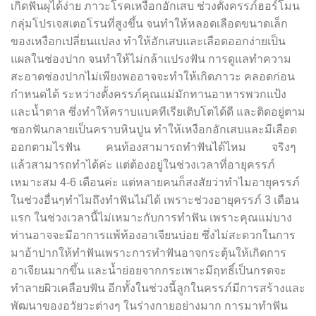
เกิดฟันผุได้ง่าย ภาวะโรคเหงือกอักเสบ ช่วงตั้งครรภ์ฮอร์โมน
กลุ่มโปรเจสเตอโรนที่สูงขึ้น จนทำให้หลอดเลือดขนาดเล็ก
ของเหงือกเปลี่ยนแปลง ทำให้อักเสบและเลือดออกง่ายเป็น
แผลในช่องปาก จนทำให้ไม่กล้าแปรงฟัน การดูแลทำความ
สะอาดช่องปากไม่เพียงพออาจจะทำให้เกิดภาวะ คลอดก่อน
กำหนดได้ ระหว่างตั้งครรภ์คุณแม่มักทานอาหารพวกแป้ง
และน้ำตาล ซึ่งทำให้คราบแบคทีเรียเติบโตได้ดี และติดอยู่ตาม
ซอกฟันกลายเป็นคราบหินปูน ทำให้เหงือกอักเสบและมีเลือด
ออกตามไรฟัน คนท้องสามารถทำฟันได้ไหม จริงๆ
แล้วสามารถทำได้ค่ะ แต่ต้องอยู่ในช่วงเวลาที่อายุครรภ์
เหมาะสม 4-6 เดือนค่ะ แต่หลายคนก็สงสัยว่าทำไมอายุครรภ์
ในช่วงอื่นๆทำไมถึงทำฟันไม่ได้ เพราะช่วงอายุครรภ์ 3 เดือน
แรก ในช่วงเวลานี้ไม่เหมาะกับการทำฟัน เพราะคุณแม่บาง
ท่านอาจจะมีอาการแพ้ท้องอาเจียนบ่อย ซึ่งไม่สะดวกในการ
มาอ้าปากให้ทำฟันเพราะการทำฟันอาจกระตุ้นให้เกิดการ
อาเจียนมากขึ้น และน้ำย่อยจากกระเพาะมีฤทธิ์เป็นกรดจะ
ทำลายผิวเคลือบฟัน อีกทั้งในช่วงนี้ลูกในครรภ์มีการสร้างและ
พัฒนาของอวัยวะต่างๆ ในร่างกายอย่างมาก การมาทำฟัน