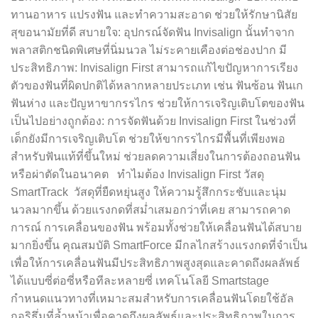
ทานอาหาร แปรงฟัน และทำความสะอาด ช่วยให้รักษานิสัย
สุขอนามัยที่ดี สบายใจ: อุปกรณ์จัดฟัน Invisalign นั้นทำจาก
พลาสติกชนิดพิเศษที่นิ่มนวล ไม่ระคายเคืองต่อช่องปาก มี
ประสิทธิภาพ: Invisalign First สามารถแก้ไขปัญหาการเรียง
ตัวของฟันที่ผิดปกติได้หลากหลายประเภท เช่น ฟันซ้อน ฟันเก
ฟันห่าง และปัญหาขากรรไกร ช่วยให้การเจริญเติบโตของฟัน
เป็นไปอย่างถูกต้อง: การจัดฟันด้วย Invisalign First ในช่วงที่
เด็กยังมีการเจริญเติบโต ช่วยให้ขากรรไกรมีพื้นที่เพียงพอ
สำหรับฟันแท้ที่ขึ้นใหม่ ช่วยลดความเสี่ยงในการต้องถอนฟัน
หรือผ่าตัดในอนาคต ทำไมต้อง Invisalign First วัสดุ
SmartTrack วัสดุที่ยืดหยุ่นสูง ให้ความรู้สึกกระชับและนุ่ม
นวลมากขึ้น ด้วยแรงกดที่สม่ำเสมอกว่าที่เคย สามารถคาด
การณ์ การเคลื่อนของฟัน พร้อมทั้งช่วยให้เคลื่อนฟันได้สบาย
มากยิ่งขึ้น คุณสมบัติ SmartForce มีกลไกสร้างแรงกดที่จำเป็น
เพื่อให้การเคลื่อนฟันมีประสิทธิภาพสูงสุดและคาดถึงผลลัพธ์
ได้แบบซี่ต่อซี่หรือทีละหลายซี่ เทคโนโลยี Smartstage
กำหนดแนวทางที่เหมาะสมสำหรับการเคลื่อนฟันโดยใช้อัล
กอริธึ่มที่ล้ำหน้าเพื่อคาดถึงผลลัพธ์และประสิทธิภาพในการ