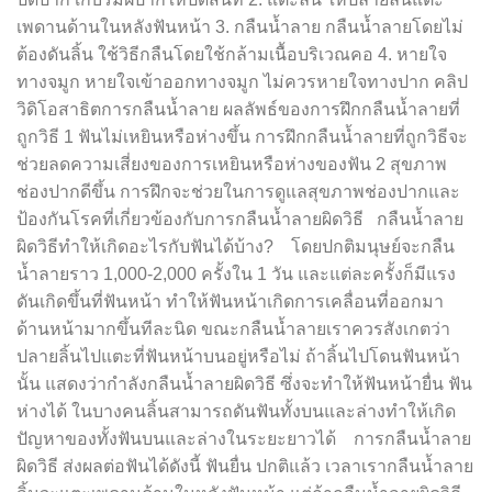
เพดานด้านในหลังฟันหน้า 3. กลืนน้ำลาย กลืนน้ำลายโดยไม่
ต้องดันลิ้น ใช้วิธีกลืนโดยใช้กล้ามเนื้อบริเวณคอ 4. หายใจ
ทางจมูก หายใจเข้าออกทางจมูก ไม่ควรหายใจทางปาก คลิป
วิดิโอสาธิตการกลืนน้ำลาย ผลลัพธ์ของการฝึกกลืนน้ำลายที่
ถูกวิธี 1 ฟันไม่เหยินหรือห่างขึ้น การฝึกกลืนน้ำลายที่ถูกวิธีจะ
ช่วยลดความเสี่ยงของการเหยินหรือห่างของฟัน 2 สุขภาพ
ช่องปากดีขึ้น การฝึกจะช่วยในการดูแลสุขภาพช่องปากและ
ป้องกันโรคที่เกี่ยวข้องกับการกลืนน้ำลายผิดวิธี กลืนน้ำลาย
ผิดวิธีทำให้เกิดอะไรกับฟันได้บ้าง? โดยปกติมนุษย์จะกลืน
น้ำลายราว 1,000-2,000 ครั้งใน 1 วัน และแต่ละครั้งก็มีแรง
ดันเกิดขึ้นที่ฟันหน้า ทำให้ฟันหน้าเกิดการเคลื่อนที่ออกมา
ด้านหน้ามากขึ้นทีละนิด ขณะกลืนน้ำลายเราควรสังเกตว่า
ปลายลิ้นไปแตะที่ฟันหน้าบนอยู่หรือไม่ ถ้าลิ้นไปโดนฟันหน้า
นั้น แสดงว่ากำลังกลืนน้ำลายผิดวิธี ซึ่งจะทำให้ฟันหน้ายื่น ฟัน
ห่างได้ ในบางคนลิ้นสามารถดันฟันทั้งบนและล่างทำให้เกิด
ปัญหาของทั้งฟันบนและล่างในระยะยาวได้ การกลืนน้ำลาย
ผิดวิธี ส่งผลต่อฟันได้ดังนี้ ฟันยื่น ปกติแล้ว เวลาเรากลืนน้ำลาย