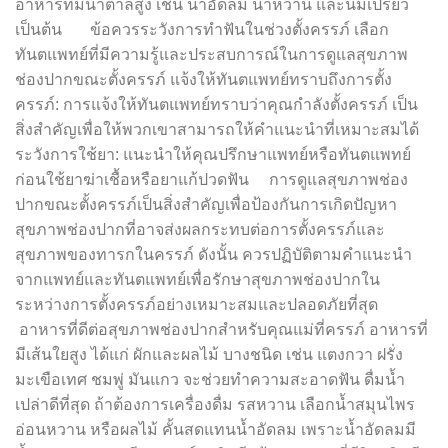
อาหารที่มีน้ำตาลสูง เช่น น้ำอัดลม น้ำหวาน และนมเปรี้ยว
เป็นต้น ข้อควรระวังการทำฟันในช่วงตั้งครรภ์ เลือก
ทันตแพทย์ที่มีความรู้และประสบการณ์ในการดูแลสุขภาพ
ช่องปากขณะตั้งครรภ์ แจ้งให้ทันตแพทย์ทราบถึงการตั้ง
ครรภ์: การแจ้งให้ทันตแพทย์ทราบว่าคุณกำลังตั้งครรภ์ เป็น
สิ่งสำคัญเพื่อให้พวกเขาสามารถให้คำแนะนำที่เหมาะสมได้
ระวังการใช้ยา: แนะนำให้คุณปรึกษาแพทย์หรือทันตแพทย์
ก่อนใช้ยาฆ่าเชื้อหรือยาแก้ปวดฟัน การดูแลสุขภาพช่อง
ปากขณะตั้งครรภ์เป็นสิ่งสำคัญเพื่อป้องกันการเกิดปัญหา
สุขภาพช่องปากที่อาจส่งผลกระทบต่อการตั้งครรภ์และ
สุขภาพของทารกในครรภ์ ดังนั้น ควรปฏิบัติตามคำแนะนำ
จากแพทย์และทันตแพทย์เพื่อรักษาสุขภาพช่องปากใน
ระหว่างการตั้งครรภ์อย่างเหมาะสมและปลอดภัยที่สุด
อาหารที่ดีต่อสุขภาพช่องปากสำหรับคุณแม่ที่ครรภ์ อาหารที่
มีเส้นใยสูง ได้แก่ ผักและผลไม้ บางชนิด เช่น แตงกวา ฝรั่ง
มะเขือเทศ ชมพู่ มันแกว จะช่วยทำความสะอาดฟัน ดื่มน้ำ
เปล่าดีที่สุด ถ้าต้องการเครื่องดื่ม รสหวาน เลือกน้ำสมุนไพร
อ่อนหวาน หรือผลไม้ คั้นสดแทนน้ำอัดลม เพราะน้ำอัดลมมี