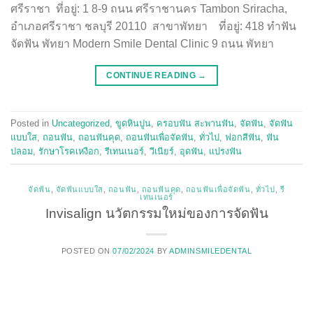
ศรีราชา ที่อยู่: 1 8-9 ถนน ศรีราชานคร Tambon Sriracha,
อำเภอศรีราชา ชลบุรี 20110 สาขาพัทยา ที่อยู่: 418 ทำฟัน
จัดฟัน พัทยา Modern Smile Dental Clinic 9 ถนน พัทยา
CONTINUE READING
→
Posted in
Uncategorized
,
ขูดหินปูน
,
ครอบฟัน สะพานฟัน
,
จัดฟัน
,
จัดฟัน
แบบใส
,
ถอนฟัน
,
ถอนฟันคุด
,
ถอนฟันเพื่อจัดฟัน
,
ทั่วไป
,
ฟอกสีฟัน
,
ฟัน
ปลอม
,
รักษาโรคเหงือก
,
รีเทนเนอร์
,
วีเนียร์
,
อุดฟัน
,
แปรงฟัน
จัดฟัน
,
จัดฟันแบบใส
,
ถอนฟัน
,
ถอนฟันคุด
,
ถอนฟันเพื่อจัดฟัน
,
ทั่วไป
,
รี
เทนเนอร์
Invisalign นวัตกรรมใหม่ของการจัดฟัน
POSTED ON
07/02/2024
BY
ADMINSMILEDENTAL