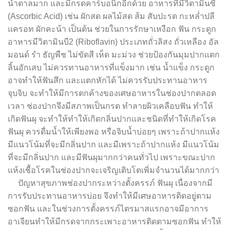
น้ำตาลมาก และมีกรดคาร์บอนิกอีกด้วย อาหารที่มีวิตามินซี
(Ascorbic Acid) เช่น ผักสด ผลไม้สด ส้ม สับปะรด กะหล่ำปลี
แครอท ผักคะน้า เป็นต้น ช่วยในการรักษาเหงือก ฟัน กระดูก
อาหารมีวิตามินบี2 (Riboflavin) ประเภทถั่วลิสง ถั่วเหลือง อัล
มอนด์ รำ ธัญพืช ไม่ขัดสี เห็ด มะม่วง ช่วยป้องกันมุมปากแตก
ลิ้นอักเสบ ไม่ควรทานอาหารที่แข็งมาก เช่น น้ำแข็ง กระดูก
อาจทำให้ฟันสึก และแตกหักได้ ไม่ควรรับประทานอาหาร
จุบจิบ จะทำให้มีการตกค้างของเศษอาหารในช่องปากตลอด
เวลา ช่องปากจึงมีสภาพเป็นกรด ทำลายผิวเคลือบฟัน ทำให้
เกิดฟันผุ จะทำให้ทำให้เกิดกลิ่นปากและชนิดที่ทำให้เกิดโรค
ฟันผุ ควรดื่มน้ำให้เพียงพอ หรือจิบน้ำบ่อยๆ เพราะถ้าปากแห้ง
มีแนวโน้มที่จะมีกลิ่นปาก และมีเพราะถ้าปากแห้ง มีแนวโน้ม
ที่จะมีกลิ่นปาก และมีฟันผุมากกว่าคนทั่วไป เพราะขณะปาก
แห้งเชื้อโรคในช่องปากจะเจริญเติบโตเพิ่มจำนวนได้มากกว่า
ปัญหาสุขภาพช่องปากระหว่างตั้งครรภ์ ฟันผุ เนื่องจากมี
การรับประทานอาหารบ่อย จึงทำให้มีเศษอาหารติดอยู่ตาม
ซอกฟัน และในช่วงการตั้งครรภ์ไตรมาสแรกอาจมีอาการ
อาเจียนทำให้มีกรดจากกระเพาะอาหารติดตามซอกฟัน ทำให้