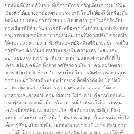
ของฟันที่ผิดปกติในช่วงที่เด็กยังมีการเจริญเติบโต ช่วยให้ฟัน
เรียงตัวได้อย่างถูกต้องตามธรรมชาติ โดยไม่ต้องใช้เครื่องมือ
จัดฟันแบบโลหะ การจัดฟันแบบใส Invisalign ในเด็กจึงเป็น
ทางเลือกที่ดีสำหรับการจัดฟันเนื่องจากไม่ทำลายรากฟัน และ
สามารถช่วยลดปัญหาการถอนฟัน รวมถึงช่วยปรับโครงหน้า
ให้สมดุลและสวยงาม ซึ่งทันตแพทย์จัดฟันที่มีประสบการณ์ใน
การรักษาเด็ก ทันตแพทย์จะประเมินความเหมาะสมและ
ออกแบบแผนการรักษาที่เหมาะสมกับเด็กแต่ละคนได้ที่ โม
เดิร์น สไมล์ คลินิก ทั้งสาขาศรีราชา พัทยา คุณสมบัติของ
Invisalign First เป็นนวัตกรรมใหม่ในการจัดฟันเฉพาะกลุ่มที่
ออกแบบมาให้พอดีกับช่องปากของเด็กที่กำลังเติบโต ซึ่งมี
ความสะดวกสบายในการดูแล เครื่องมือถอดออกได้ง่าย
ทำความสะอาดง่าย สวมใส่สบาย ไม่ระคายเคืองเหงือกและ
กระพุ้งแก้ม และเมื่อมีการใส่อุปกรณ์จัดฟันแล้วก็จะไม่เห็น
เครื่องมือจัดฟันในขณะสวมใส่ ข้อดีของ Invisalign First
แทบมองไม่เห็น: เครื่องมือจัดฟัน Invisalign นั้นโปร่งใส ทำให้
เด็กๆ รู้สึกมั่นใจมากขึ้น ไม่ต้องกังวลว่าจะเขินอายเพื่อน ถอด
ออกได้: เด็กๆ สามารถถอดถาดจัดฟัน Invisalign ออกได้เพื่อ