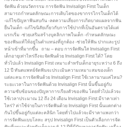
จัดฟัน ด้วยนวัตกรรม การจัดฟัน Invisalign First ในเด็ก
สามารถกำหนดลักษณะการเติบโตของขากรรไกรในเด็กได้
-แก้ไขปัญหาฟันสบกัน -ลดความเสี่ยงการเกิดบาดแผลจากฟัน
ยื่นในเด็ก -แก้ไขนิสัยเกี่ยวกับการใช้ปากที่เป็นอันตรายได้แต่
แรกเริ่ม -ช่วยเสริมสร้างบุคลิกภาพในเด็ก -กำหนดลักษณะ
ของฟันแท้ให้อยู่ในตำแหน่งที่ถูกต้อง -ช่วยให้ฟัน ปากและรูป
หน้าเข้าที่มากขึ้น ถาม – ตอบ การจัดฟันใส Invisalign First
เด็กอายุเท่าไหร่ถึงจะจัดฟันด้วย Invisalign First ได้? โดย
ทั่วไปแล้ว Invisalign First เหมาะสำหรับเด็กอายุระหว่าง 6 ถึง
12 ปี ทันตแพทย์จัดฟันจะประเมินความเหมาะสมของเด็ก
แต่ละคน การจัดฟันด้วย Invisalign First ใช้เวลานานแค่ไหน?
ระยะเวลาในการจัดฟันด้วย Invisalign First นั้นขึ้นอยู่กับ
ความซับซ้อนของปัญหาการเรียงตัวของฟัน โดยทั่วไปแล้วจะ
ใช้เวลาประมาณ 12 ถึง 24 เดือน Invisalign First มีราคาเท่า
ไหร่? ค่าใช้จ่ายในการจัดฟันด้วย Invisalign First นั้นแตกต่าง
กันไปขึ้นอยู่กับแต่ละคลินิก โดยทั่วไปแล้วจะมีราคาแพงกว่า
การจัดฟันแบบโลหะ สรุป Invisalign First เป็นตัวเลือกการจัด
ฟันที่เหมาะสำหรับเด็กอายุ 6-12 ปีที่มีปัญหาการจัดฟัน เครื่อง