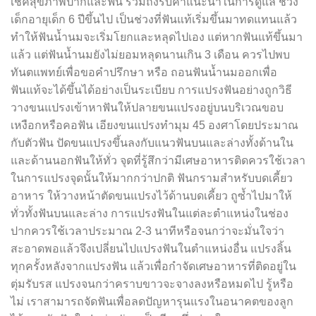
เช็คสุขภาพปากและฟัน รวมถึงรับคำแนะนำในการดูแล ช่วง
เด็กอายุเด็ก 6 ปีขึ้นไป เป็นช่วงที่ฟันแท้เริ่มขึ้นมาทดแทนแล้ว
ทำให้ฟันน้ำนมจะเริ่มโยกและหลุดไปเอง แต่หากฟันแท้ขึ้นมา
แล้ว แต่ฟันน้ำนมยังไม่ยอมหลุดนานเกิน 3 เดือน ควรไปพบ
ทันตแพทย์เพื่อขอคำปรึกษา หรือ ถอนฟันน้ำนมออกเพื่อ
ฟันแท้จะได้ขึ้นได้อย่างเป็นระเบียบ การแปรงฟันอย่างถูกวิธี
วางขนแปรงเข้าหาฟันให้ปลายขนแปรงอยู่บนบริเวณขอบ
เหงือกหรือคอฟัน เอียงขนแปรงทำมุม 45 องศาโดยประมาณ
กับตัวฟัน ปัดขนแปรงขึ้นลงกับแนวฟันบนและล่างทั้งด้านใน
และด้านนอกฟันให้ทั่ว จุดที่รู้สึกว่ามีเศษอาหารติดควรใช้เวลา
ในการแปรงจุดนั้นให้มากกว่าปกติ ฟันกรามสำหรับบดเคี้ยว
อาหาร ให้วางหน้าตัดขนแปรงไว้ด้านบดเคี้ยว ถูซ้ำไปมาให้
ทั่วทั้งฟันบนและล่าง การแปรงฟันในแต่ละตำแหน่งในช่อง
ปากควรใช้เวลาประมาณ 2-3 นาทีหรือจนกว่าจะมั่นใจว่า
สะอาดพอแล้วจึงเปลี่ยนไปแปรงฟันในตำแหน่งอื่น แปรงลิ้น
ทุกครั้งหลังจากแปรงฟัน แล้วเพื่อกำจัดเศษอาหารที่ติดอยู่ใน
ตุ่มรับรส แปรงจนกว่าคราบขาวจะจางลงหรือหมดไป รู้หรือ
ไม่ เราสามารถจัดฟันเพื่อลดปัญหารุนแรงในอนาคตของลูก