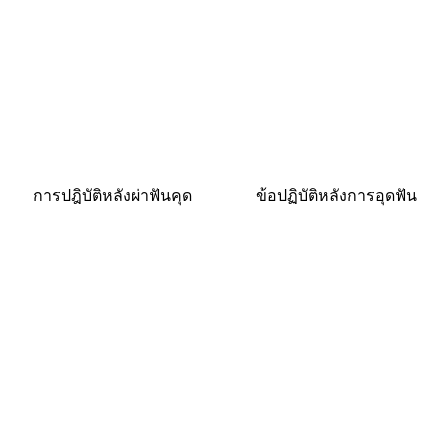
การปฎิบัติหลังผ่าฟันคุด
ข้อปฏิบัติหลังการอุดฟัน