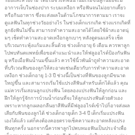
ร้อยและสวยงาม โดยในช่วงที่ฟันน้ำนมเริ่มขึ้นลูกน้อยจะมี
อาการเจ็บในช่องปาก ระบมเหงือก หรือฟันจนไม่อยากเคี้ยว
หรือกินอาหาร ซึ่งจะส่งผลในด้านโภชนาการตามมา เราจะ
ดูแลฟันในทุกช่วงวัยอย่างไร ในช่วงเด็กแรกเกิด ช่วงแรกเกิดที่
ลูกยังฟันไม่ขึ้น สามารถทำความสะอาดได้โดยใช้ผ้าสะอาดนุ่
มๆ เช็ดทำความสะอาดเหงือกลูกเบาๆ หลังดูดนมเสร็จ เช็ด
บริเวณกระพุ้งแก้มและลิ้นด้วย ช่วงเด็กอายุ 6 เดือน ควรพาลูก
ไปพบทันตแพทย์เพื่อขอคำแนะนำและให้ฟลูออไรด์ป้องกันฟัน
ผุ หรือเมื่อฟันน้ำนมขึ้นแล้ว ควรใช้นิ้วพันผ้าถูทำความสะอาด
ที่บริเวณฟันของลูกให้สะอาดเช่นเดียวกับการทำความสะอาด
เหงือก ช่วงเด็กอายุ 1-3 ปี ช่วงนี้เป็นช่วงที่ฟันของลูกมีขนาด
ใหญ่ขึ้น และสามารถเริ่มใช้แปรงสีฟันสำหรับเด็กได้แล้ว คุณ
แม่ควรเริ่มสอนลูกแปรงฟัน โดยลองแปรงฟันให้ลูกก่อน และ
ฝึกให้ลูกรู้จักการบ้วนน้ำก่อนที่จะให้ลูกแปรงฟันด้วยตัวเอง
เพราะหากลูกเผลอกลืนยาสีฟันที่มีฟลูออไรด์เข้าไปก็อาจส่งผล
เสียกับฟันของลูกได้ ช่วงเด็กอายุเด็ก 3-4 ปี เด็กเริ่มแปรงฟัน
เองได้แล้ว แต่ก็คงต้องคอยตรวจเช็คความสะอาดหลังแปรง
ฟันทุกครั้ง นอกจากนี้ควรพาลูกไปพบหมอฟันเป็นประจำเพื่อ