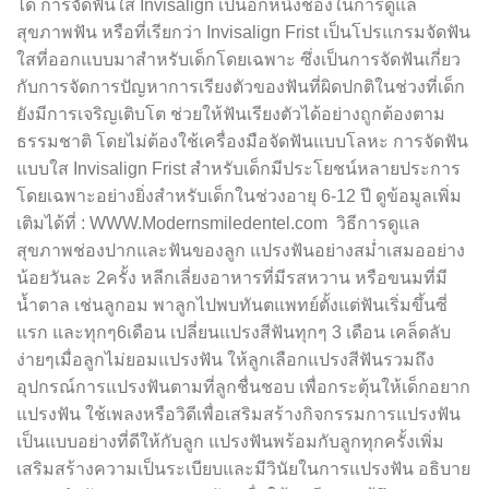
ได้ การจัดฟันใส Invisalign เป็นอีกหนึ่งช่องในการดูแล
สุขภาพฟัน หรือที่เรียกว่า Invisalign Frist เป็นโปรแกรมจัดฟัน
ใสที่ออกแบบมาสำหรับเด็กโดยเฉพาะ ซึ่งเป็นการจัดฟันเกี่ยว
กับการจัดการปัญหาการเรียงตัวของฟันที่ผิดปกติในช่วงที่เด็ก
ยังมีการเจริญเติบโต ช่วยให้ฟันเรียงตัวได้อย่างถูกต้องตาม
ธรรมชาติ โดยไม่ต้องใช้เครื่องมือจัดฟันแบบโลหะ การจัดฟัน
แบบใส Invisalign Frist สำหรับเด็กมีประโยชน์หลายประการ
โดยเฉพาะอย่างยิ่งสำหรับเด็กในช่วงอายุ 6-12 ปี ดูข้อมูลเพิ่ม
เติมได้ที่ : WWW.Modernsmiledentel.com วิธีการดูแล
สุขภาพช่องปากและฟันของลูก แปรงฟันอย่างสม่ำเสมออย่าง
น้อยวันละ 2ครั้ง หลีกเลี่ยงอาหารที่มีรสหวาน หรือขนมที่มี
น้ำตาล เช่นลูกอม พาลูกไปพบทันตแพทย์ตั้งแต่ฟันเริ่มขึ้นซี่
แรก และทุกๆ6เดือน เปลี่ยนแปรงสีฟันทุกๆ 3 เดือน เคล็ดลับ
ง่ายๆเมื่อลูกไม่ยอมแปรงฟัน ให้ลูกเลือกแปรงสีฟันรวมถึง
อุปกรณ์การแปรงฟันตามที่ลูกชื่นชอบ เพื่อกระตุ้นให้เด็กอยาก
แปรงฟัน ใช้เพลงหรือวิดีเพื่อเสริมสร้างกิจกรรมการแปรงฟัน
เป็นแบบอย่างที่ดีให้กับลูก แปรงฟันพร้อมกับลูกทุกครั้งเพิ่ม
เสริมสร้างความเป็นระเบียบและมีวินัยในการแปรงฟัน อธิบาย