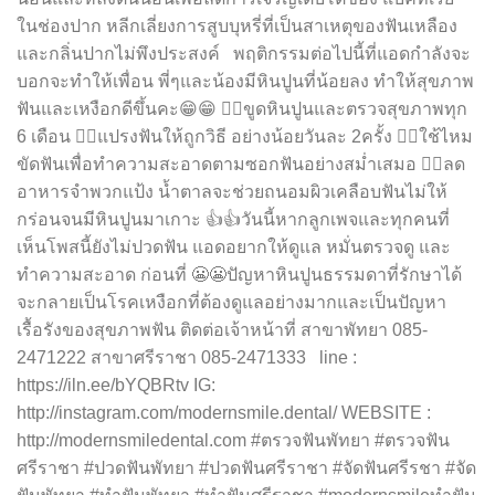
ในช่องปาก หลีกเลี่ยงการสูบบุหรี่ที่เป็นสาเหตุของฟันเหลือง
และกลิ่นปากไม่พึงประสงค์ พฤติกรรมต่อไปนี้ที่แอดกำลังจะ
บอกจะทำให้เพื่อน พี่ๆและน้องมีหินปูนที่น้อยลง ทำให้สุขภาพ
ฟันและเหงือกดีขึ้นคะ😁😁 👉🏽ขูดหินปูนและตรวจสุขภาพทุก
6 เดือน 👉🏽แปรงฟันให้ถูกวิธี อย่างน้อยวันละ 2ครั้ง 👉🏽ใช้ไหม
ขัดฟันเพื่อทำความสะอาดตามซอกฟันอย่างสม่ำเสมอ 👉🏽ลด
อาหารจำพวกแป้ง น้ำตาลจะช่วยถนอมผิวเคลือบฟันไม่ให้
กร่อนจนมีหินปูนมาเกาะ 👍👍วันนี้หากลูกเพจและทุกคนที่
เห็นโพสนี้ยังไม่ปวดฟัน แอดอยากให้ดูแล หมั่นตรวจดู และ
ทำความสะอาด ก่อนที่ 😬😬ปัญหาหินปูนธรรมดาที่รักษาได้
จะกลายเป็นโรคเหงือกที่ต้องดูแลอย่างมากและเป็นปัญหา
เรื้อรังของสุขภาพฟัน ติดต่อเจ้าหน้าที่ สาขาพัทยา 085-
2471222 สาขาศรีราชา 085-2471333 line :
https://iln.ee/bYQBRtv IG:
http://instagram.com/modernsmile.dental/ WEBSITE :
http://modernsmiledental.com #ตรวจฟันพัทยา #ตรวจฟัน
ศรีราชา #ปวดฟันพัทยา #ปวดฟันศรีราชา #จัดฟันศรีรชา #จัด