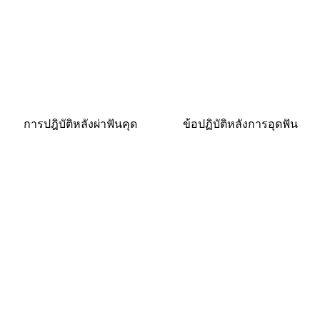
การปฎิบัติหลังผ่าฟันคุด
ข้อปฏิบัติหลังการอุดฟัน