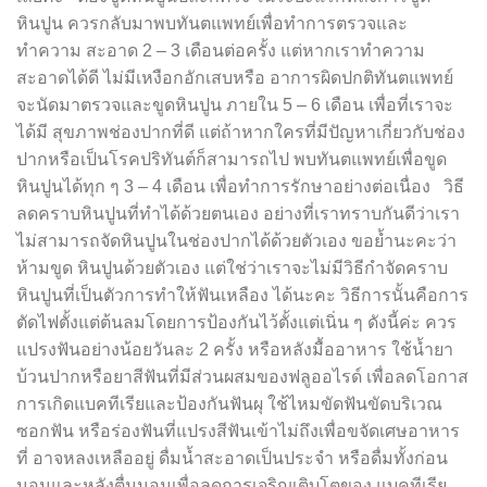
หินปูน ควรกลับมาพบทันตแพทย์เพื่อทำการตรวจและ
ทำความ สะอาด 2 – 3 เดือนต่อครั้ง แต่หากเราทำความ
สะอาดได้ดี ไม่มีเหงือกอักเสบหรือ อาการผิดปกติทันตแพทย์
จะนัดมาตรวจและขูดหินปูน ภายใน 5 – 6 เดือน เพื่อที่เราจะ
ได้มี สุขภาพช่องปากที่ดี แต่ถ้าหากใครที่มีปัญหาเกี่ยวกับช่อง
ปากหรือเป็นโรคปริทันต์ก็สามารถไป พบทันตแพทย์เพื่อขูด
หินปูนได้ทุก ๆ 3 – 4 เดือน เพื่อทำการรักษาอย่างต่อเนื่อง วิธี
ลดคราบหินปูนที่ทำได้ด้วยตนเอง อย่างที่เราทราบกันดีว่าเรา
ไม่สามารถจัดหินปูนในช่องปากได้ด้วยตัวเอง ขอย้ำนะคะว่า
ห้ามขูด หินปูนด้วยตัวเอง แต่ใช่ว่าเราจะไม่มีวิธีกำจัดคราบ
หินปูนที่เป็นตัวการทำให้ฟันเหลือง ได้นะคะ วิธีการนั้นคือการ
ตัดไฟตั้งแต่ต้นลมโดยการป้องกันไว้ตั้งแต่เนิ่น ๆ ดังนี้ค่ะ ควร
แปรงฟันอย่างน้อยวันละ 2 ครั้ง หรือหลังมื้ออาหาร ใช้น้ำยา
บ้วนปากหรือยาสีฟันที่มีส่วนผสมของฟลูออไรด์ เพื่อลดโอกาส
การเกิดแบคทีเรียและป้องกันฟันผุ ใช้ไหมขัดฟันขัดบริเวณ
ซอกฟัน หรือร่องฟันที่แปรงสีฟันเข้าไม่ถึงเพื่อขจัดเศษอาหาร
ที่ อาจหลงเหลืออยู่ ดื่มน้ำสะอาดเป็นประจำ หรือดื่มทั้งก่อน
นอนและหลังตื่นนอนเพื่อลดการเจริญเติบโตของ แบคทีเรีย