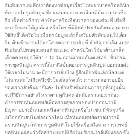
อันดับแรกเลยคือเราต้องหาข้อมูลเกี่ยวโรงพยาบาลหรือคลินิก
ที่เราจะไปขูดหินปูน ซึ่ง แน่นอนว่า ควรเลือกที่มีความน่าเชื่อ
ถือ เช็คค่าบริการ ค่ารักษาหรือเทียบราคาของแต่ละที่ เพื่อที่
จะเตรียมงบได้ถูกต้อง หรือใคร ที่มีสิทธิ ประกันสังคมสามารถ
ใช้สิทธิ์ได้หรือไม่ เมื่อหาข้อมูลแล้วก็เตรียมตัวพักผ่อนให้เต็ม
อิ่ม ตื่นเช้ามาจะได้สดใส ลดอาการกลัว ที่ สำคัญอย่าลืม แปรง
ฟันก่อนไปพบคุณหมอด้วยนะคะ สำหรับใครใช้ยาต้านเกล็ด
เลือดควรหยุดใช้ยา 7-10 วัน ก่อนมาพบทันตแพทย์ ขั้นตอน
การขูดหินปูน คราวนี้ก็มาถึงขั้นตอนการขูดหินปูน บอกเลยค่ะ
ใช้เวลาไม่นาน จะมีอาการเจ็บบ้าง รู้สึกเสียวฟันเล็กน้อย แต่
ไม่นานค่ะ ไม่ถึงหนึ่งชั่วโมงก็เสร็จแล้ว เราจะมาเอารอยยิ้ม
ของเรากลับคืนมากันค่ะ ไปสำหรับขั้นตอนการขูดหินปูนนั้น
จะมีวิธีการอย่างไรเราตามดูกันค่ะ อันดับแรกเลยเราต้อง
ทำการพบทันตแพทย์เพื่อตรวจสุขภาพช่องปากก่อนว่ามี
ปัญหา อย่างอื่นนอกเหนือจากหินปูนหรือไม่ เช่น มีฟันผุหรือ
เหงือกอักเสบในช่องปากไหม เมื่อทันตแพทย์ตรวจมาว่ามี
คราบหินปูน ก็ทำการขูดทันที โดยใช้เครื่องมือทางการแพทย์
ขูดหินปูนและกำจัดคราบแบคทีเรียในบริเวณใกล้เคียงออก ซึ่ง