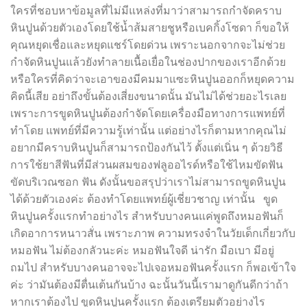
ใครที่ชอบหาข้อมูลที่ไม่มีแหล่งที่มาว่าสามารถกำจัดคราบ
หินปูนด้วยตัวเองโดยใช้น้ำส้มสายชูหรือเบคกิ้งโซดา ก็ขอให้
คุณหยุดเชื่อและหยุดแชร์โดยด่วน เพราะนอกจากจะไม่ช่วย
กำจัดหินปูนแล้วยังทำลายเนื้อเยื่อในช่องปากของเราอีกด้วย
หรือใครที่คิดว่าจะเอาของมีคมมาแซะหินปูนออกก็หยุดความ
คิดนี้เสีย อย่าถึงขั้นต้องเสี่ยงขนาดนั้น มันไม่ได้ช่วยอะไรเลย
เพราะการขูดหินปูนต้องกำจัดโดยเครื่องมือทางการแพทย์ที่
ทำโดย แพทย์ที่มีความรู้เท่านั้น แต่อย่างไรก็ตามหากคุณไม่
อยากมีคราบหินปูนก็สามารถป้องกันไว้ ตั้งแต่เนิ่น ๆ ด้วยวิธี
การใช้ยาสีฟันที่มีส่วนผสมของฟลูออไรด์หรือใช้ไหมขัดฟัน
ขัดบริเวณซอก ฟัน ดังนั้นขอสรุปว่าเราไม่สามารถขูดหินปูน
ได้ด้วยตัวเองค่ะ ต้องทำโดยแพทย์ผู้เชี่ยวชาญ เท่านั้น ขูด
หินปูนครั้งแรกทำอย่างไร สำหรับบางคนแค่พูดถึงหมอฟันก็
เกิดอาการหนาวสั่น เพราะภาพ ความทรงจำในวัยเด็กเกี่ยวกับ
หมอฟัน ไม่ต้องกลัวนะค่ะ หมอฟันใจดี น่ารัก มือเบา มีอยู่
ถมไป สำหรับบางคนอาจจะไปเจอหมอฟันครั้งแรก ก็พอเข้าใจ
ค่ะ ว่ามันต้องมีตื่นเต้นกันบ้าง ฉะนั้นวันนี้เรามาดูกันดีกว่าถ้า
หากเราต้องไป ขูดหินปูนครั้งแรก ต้องเตรียมตัวอย่างไร