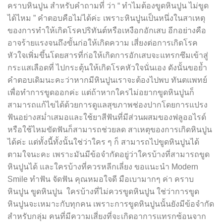
คราบหินปูน สำหรับคำถามที่ ว่า “ ทำไมต้องขูดหินปูน ไม่ขูด
ได้ไหม ” คำตอบคือไม่ได้ค่ะ เพราะหินปูนเป็นหนึ่งในสาเหตุ
ของการทำให้เกิดโรคปริทันต์หรือเหงือกอักเสบ อีกอย่างคือ
อาจร้ายแรงจนถึงขั้นก่อให้เกิดความ เสี่ยงต่อการเกิดโรค
หัวใจเพิ่มขึ้นโดยสารที่ก่อให้เกิดการอักเสบจะแทรกซึมเข้าสู่
กระแสเลือดที่ ไปกระตุ้นให้เกิดโรคหัวใจนั่นเอง ดังนั้นขอย้ำ
คำตอบเดิมนะคะว่าหากมีหินปูนเราจะต้องไปพบ ทันตแพทย์
เพื่อทำการขูดออกค่ะ แต่ถ้าหากใครไม่อยากขูดหินปูนก็
สามารถแก้ไขได้ด้วยการดูแลสุขภาพช่องปากโดยการแปรง
ฟันอย่างสม่ำเสมอและใช้ยาสีฟันที่มีส่วนผสมของฟลูออไรด์
หรือใช้ไหมขัดฟันก็สามารถช่วยลด สาเหตุของการเกิดหินปูน
ได้ค่ะ แต่ทั้งนี้ทั้งนั้นใช่ว่าใคร ๆ ก็ สามารถไปขูดหินปูนได้
ตามใจนะคะ เพราะมันมีข้อจำกัดอยู่ว่าใครบ้างที่สามารถขูด
หินปูนได้ และใครบ้างที่ควรหลีกเลี่ยง ขอแนะนำ Modern
Smile ทำฟัน จัดฟัน คุณหมอใจดี มือเบามากๆ ค่า คราบ
หินปูน ขูดหินปูน ใครบ้างที่ไม่ควรขูดหินปูน ใช่ว่าการขูด
หินปูนจะเหมาะกับทุกคน เพราะการขูดหินปูนนั้นยังมีข้อจำกัด
สำหรับกลุ่ม คนที่มีความเสี่ยงที่จะเกิดอาการแทรกซ้อนจาก