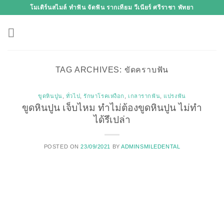
Skip
โมเดิร์นสไมล์ ทำฟัน จัดฟัน รากเทียม วีเนียร์ ศรีราชา พัทยา
to
content
TAG ARCHIVES:
ขัดคราบฟัน
ขูดหินปูน
,
ทั่วไป
,
รักษาโรคเหงือก
,
เกลารากฟัน
,
แปรงฟัน
ขูดหินปูน เจ็บไหม ทำไม่ต้องขูดหินปูน ไม่ทำ
ได้รึเปล่า
POSTED ON
23/09/2021
BY
ADMINSMILEDENTAL