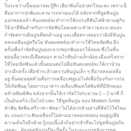
ในระหว่างนี้คุณอาจจะรู้สึก เสียวฟันก็อย่าตกใจนะคะ เพราะนี่
คืออาการปกติและสามารถหายเองได้ หลังจากที่ขูดหินปูน
ออกหมดแล้ว ทันแพทย์จะทำการใช้แปรงสีฟันไฟฟ้าควบคู่กับ
ใช้ ยาสีฟันสำหรับการขัดฟันโดยเฉพาะทำความสะอาดและ
กำจัดคราบหินปูนที่ตกค้างอยู่ และเพื่อตรวจสอบว่ายังมีหินปูน
หลงเหลืออยู่หรือไม่ ทันตแพทย์จะทำการใช้ไหมขัดฟัน อีก
ครั้งเพื่อกำจัดหินปูนออกจากซอกฟันออกให้หมด ซึ่งในขั้น
ตอนนี้อาจจะมีเลือดออก ตามไรฟันบ้างเล็กน้อย เมื่อเสร็จจาก
ใช้ไหมขัดฟันแล้วขั้นตอนต่อไปคือทันตแพทย์จะให้เราบ้วน
ปากอีกครั้ง เพื่อชำระล้างคราบหินปูนเล็ก ๆ ที่อาจหลงเหลือ
อยู่ ขั้นตอนสุดท้ายคือการเคลือบฟลูออไรด์เพื่อป้องกันการก่อ
ให้เกิดฟันผุ โดยการเอาสาร เคลือบฟันเทใส่พิมพ์ที่มีลักษณะ
คล้ายพิมพ์ฟัน หลังจากนั้นให้เรากัดไว้ประมาณ 1 – 2 นาที ก็
เป็นอันเสร็จ เป็นไงบ้างคะ วิธีขูดหินปูน ของ Modern Smile
ทำฟัน จัดฟัน ศรีราชา พัทยา ไม่ได้น่ากลัวอย่างที่คิดไว้ใช่ไหม
ล่ะ แถมภาวะฟันเหลืองก็ไม่ตามมาหลอกหลอน จนสูญเสีย
ความมั่นใจอีกด้วย รู้แบบนี้แล้วก็อย่ากลัวที่จะไปขูดหินปูนกัน
เลยค่ะ ต้องขูดหินปูนปีละกี่ครั้ง ในระยะแรกหลังการขูด