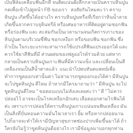
เป็นฟิล์มเคลือบฟันอีกที จนติดแน่นฝังลึกกลายเป็นคราบหินปูน
กดเพื่อเข้าไปดูหน้า FB ของเรา สงสัยกันไหมคะว่า คราบ
หินปูน เกิดขึ้นได้อย่างไร คราบหินปูนหรือที่เรียกว่าหินน้ำลาย
เกิดขึ้นจากคราบจุลินทรีย์ หรือเศษอาหารที่ติดอยู่ตามซอกฟัน
หรือร่องฟัน และ สะสมกันเป็นเวลานานจนเกิดการเกาะของ
หินปูนตามบริเวณซี่ฟัน ซอกเหงือก หรือขอบฟัน ซอกฟัน ซึ่ง
ถ้าเป็น ในระยะแรกจะสามารถใช้แปรงสีฟันแปรงออกได้ และ
ควรใช้ยาสีฟันที่มี ส่วนผสมของฟลูออไรด์ร่วมด้วย แต่หาก
กลายเป็นคราบหินปูนเกาะฟันที่มีความแข็ง และเปลี่ยนเป็นสี
เหลืองจนเป็นสีน้ำตาลแล้ว แนะนำไปพบทันตแพทย์เพื่อ
ทำการขูดออกเท่านั้นค่า ไม่สามารถขูดออกเองได้ค่า มีหินปูน
จะไปขูดหินปูน ดีไหม ถ้าหากมีใครมาถามว่า “ มีหินปูน จะไป
ขูดหินปูนดีไหม ” ขอตอบแบบไม่ลังเลเลยค่ะว่า “ ดี ” ไม่ควร
ปล่อยไว้ อาจจะเป็นโรคเหงือกอักเสบ เลือดออกตามไรฟันได้
ค่ะ เพราะการปล่อยให้คราบหินปูนเกาะแน่นจนฟันเหลือง มัน
เป็นสิ่งที่บั่นทอนความมั่นใจเวลาเรา ยิ้ม หรือหากปล่อยนาน
ไปก็อาจจะทำให้เรามีปัญหาสุขภาพช่องปากเพิ่มขึ้นมาได้ ถ้า
ใครยังไม่รู้ว่าขูดหินปูนดีอย่างไร เรามีข้อมูลมาบอกทุกท่าน