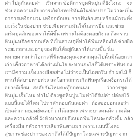
ค่า ไปดูกันเลยค่า เริ่มจาก ข้อดีการขูดหินปูน ดียังไงนะ จะ
ช่วยลดความเสี่ยงการเกิดโรคปริทันต์ในช่องปาก ไม่ว่าจะเป็น
อาการเหงือกบวม เหงือกอักเสบ รากฟันอักเสบ หรือแม้กระทั่ง
มะเร็งในช่องปาก ช่วยเพิ่มความมั่นใจในการยิ้ม และช่วย
เสริมบุคลิกของเราให้ดีขึ้น เพราะไม่ต้องคอยกังวล ถึงคราบ
หินปูนหรือคราบพลัค ที่เป็นสาเหตุที่ทำให้ฟันเหลืองได้ ช่วยยืด
ระยะเวลาและอายุของฟันให้อยู่กับเราได้นานขึ้น นั่น
หมายความว่าโอกาสที่ฟันของคุณจะจากคุณไปนั้นมีน้อยกว่า
เก่า เคี้ยวอาหารได้อย่างมั่นใจ จะทานอะไรก็ได้เพราะฟันของ
เรามีความแข็งแรงเสียอย่าง ไม่ว่าจะเป็นไอศกรีม ถั่ว ผลไม้ ก็
ทานได้สบายหายห่วง ลดโอกาสการเกิดฟันผุหรือเหงือกร่นได้
อย่างดีเยี่ยม สงสัยกันไหมคะทู๊กกคนนน …….. ว่าการขูด
หินปูน เจ็บไหม ทำไม่ ต้องขูดหินปูน ไม่ทำได้รึเปล่า ปล่อยไว้
แบบนี้เลยได้ไหม ไปหาคำตอบกันเลยค่า ต้องขอบอกเลยว่า
เป็นคำถามยอดฮิตเลยก็ว่าได้เลยค่ะ เพราะบางคนมีความคิด
และความกลัวที่ ฝังหัวหากเอ่ยถึงหมอฟัน ไหนจะกลัวเข็ม กลัว
เครื่องมือ กลัวอาการเสียวฟันตามมา เพราะแบบนี้ไงคะ
สุขภาพช่องปากของเราถึงได้มีปัญหาโดยเฉพาะปัญหาจาก