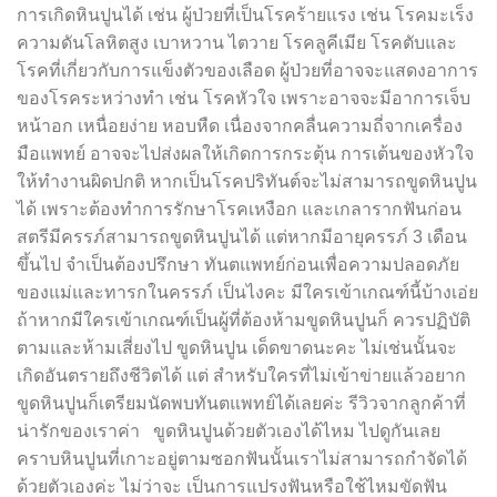
การเกิดหินปูนได้ เช่น ผู้ป่วยที่เป็นโรคร้ายแรง เช่น โรคมะเร็ง
ความดันโลหิตสูง เบาหวาน ไตวาย โรคลูคีเมีย โรคตับและ
โรคที่เกี่ยวกับการแข็งตัวของเลือด ผู้ป่วยที่อาจจะแสดงอาการ
ของโรคระหว่างทำ เช่น โรคหัวใจ เพราะอาจจะมีอาการเจ็บ
หน้าอก เหนื่อยง่าย หอบหืด เนื่องจากคลื่นความถี่จากเครื่อง
มือแพทย์ อาจจะไปส่งผลให้เกิดการกระตุ้น การเต้นของหัวใจ
ให้ทำงานผิดปกติ หากเป็นโรคปริทันต์จะไม่สามารถขูดหินปูน
ได้ เพราะต้องทำการรักษาโรคเหงือก และเกลารากฟันก่อน
สตรีมีครรภ์สามารถขูดหินปูนได้ แต่หากมีอายุครรภ์ 3 เดือน
ขึ้นไป จำเป็นต้องปรึกษา ทันตแพทย์ก่อนเพื่อความปลอดภัย
ของแม่และทารกในครรภ์ เป็นไงคะ มีใครเข้าเกณฑ์นี้บ้างเอ่ย
ถ้าหากมีใครเข้าเกณฑ์เป็นผู้ที่ต้องห้ามขูดหินปูนก็ ควรปฏิบัติ
ตามและห้ามเสี่ยงไป ขูดหินปูน เด็ดขาดนะคะ ไม่เช่นนั้นจะ
เกิดอันตรายถึงชีวิตได้ แต่ สำหรับใครที่ไม่เข้าข่ายแล้วอยาก
ขูดหินปูนก็เตรียมนัดพบทันตแพทย์ได้เลยค่ะ รีวิวจากลูกค้าที่
น่ารักของเราค่า ขูดหินปูนด้วยตัวเองได้ไหม ไปดูกันเลย
คราบหินปูนที่เกาะอยู่ตามซอกฟันนั้นเราไม่สามารถกำจัดได้
ด้วยตัวเองค่ะ ไม่ว่าจะ เป็นการแปรงฟันหรือใช้ไหมขัดฟัน