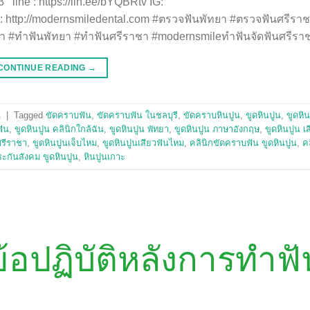
ne : https://iln.ee/bYQBRtv IG:
 : http://modernsmiledental.com #ตรวจฟันพัทยา #ตรวจฟันศรีรา
ทยา #ทำฟันพัทยา #ทำฟันศรีราชา #modernsmileทำฟันจัดฟันศรีรา
CONTINUE READING
→
น
|
Tagged
ขัดคราบฟัน
,
ขัดคราบฟัน ในชลบุรี
,
ขัดคราบหินปูน
,
ขูดหินปูน
,
ขูดหิน
ฟัน
,
ขูดหินปูน คลินิกใกล้ฉัน
,
ขูดหินปูน พัทยา
,
ขูดหินปูน ภาษาอังกฤษ
,
ขูดหินปูน เ
ศรีราชา
,
ขูดหินปูนเจ็บไหม
,
ขูดหินปูนเสียวฟันไหม
,
คลินิกขัดคราบฟัน ขูดหินปูน
,
ค
ะกันสังคม ขูดหินปูน
,
หินปูนเกาะ
ข้อปฏิบัติหลังการทำฟั