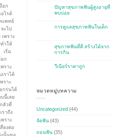
งือก
ปัญหาสุขภาพฟันผู้สูงอายุที่
พบบ่อย
ออไรด์
นตแพทย์
การดูแลสุขภาพฟันในเด็ก
น จะไป
ะ เพราะ
ะทำให้
สุขภาพฟันที่ดี สร้างได้จาก
 เริ่ม
การกิน
ือก
วีเนียร์ราคาถูก
 เพราะ
บเราได้
้เพราะ
อกร่นได้
หมวดหมู่บทความ
บนี้เลย
ัวที่
Uncategorized
(44)
เราถึง
 เพราะ
จัดฟัน
(43)
ี่ยงต่อ
ถอนฟัน
(35)
ังนั้นขอ