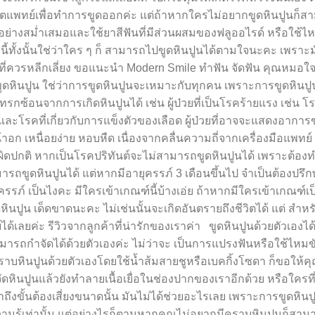
ตแพทย์เพื่อทำการขูดออกค่ะ แต่ถ้าหากใครไม่อยากขูดหินปูนก็ส
่างสม่ำเสมอและใช้ยาสีฟันที่มีส่วนผสมของฟลูออไรด์ หรือใช้ไห
นี้ทั้งนั้นใช่ว่าใคร ๆ ก็ สามารถไปขูดหินปูนได้ตามใจนะคะ เพราะม
งที่ควรหลีกเลี่ยง ขอแนะนำ Modern Smile ทำฟัน จัดฟัน คุณหมอใจด
ูดหินปูน ใช่ว่าการขูดหินปูนจะเหมาะกับทุกคน เพราะการขูดหินปูนน
ทรกซ้อนจากการเกิดหินปูนได้ เช่น ผู้ป่วยที่เป็นโรคร้ายแรง เช่น โ
และโรคที่เกี่ยวกับการแข็งตัวของเลือด ผู้ป่วยที่อาจจะแสดงอากา
อก เหนื่อยง่าย หอบหืด เนื่องจากคลื่นความถี่จากเครื่องมือแพทย
ผิดปกติ หากเป็นโรคปริทันต์จะไม่สามารถขูดหินปูนได้ เพราะต้อง
ถขูดหินปูนได้ แต่หากมีอายุครรภ์ 3 เดือนขึ้นไป จำเป็นต้องปรึ
เป็นไงคะ มีใครเข้าเกณฑ์นี้บ้างเอ่ย ถ้าหากมีใครเข้าเกณฑ์เป็นผ
หินปูน เด็ดขาดนะคะ ไม่เช่นนั้นจะเกิดอันตรายถึงชีวิตได้ แต่ สำหร
ด้เลยค่ะ รีวิวจากลูกค้าที่น่ารักของเราค่า ขูดหินปูนด้วยตัวเองไ
ามารถกำจัดได้ด้วยตัวเองค่ะ ไม่ว่าจะ เป็นการแปรงฟันหรือใช้ไหมข
ราบหินปูนด้วยตัวเองโดยใช้น้ำส้มสายชูหรือเบคกิ้งโซดา ก็ขอให้ค
หินปูนแล้วยังทำลายเนื้อเยื่อในช่องปากของเราอีกด้วย หรือใครที่
ึงขั้นต้องเสี่ยงขนาดนั้น มันไม่ได้ช่วยอะไรเลย เพราะการขูดหินป
วามรู้เท่านั้น แต่อย่างไรก็ตามหากคุณไม่อยากมีคราบหินปูนก็สาม