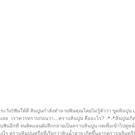
ระวัง!!ฟันให้ดี หินปูนกำลังทำลายฟันคุณโดยไม่รู้ตัวว่า ขูดหินปูน 
กันเลย เราควรทราบก่อนว่า…คราบหินปูน คืออะไร? 📍📍หินปูนเก
อบฟันอีกที จนติดแน่นฝังลึกกลายเป็นคราบหินปูน กดเพื่อเข้าไปดูหน
ไร คราบหินปูนหรือที่เรียกว่าหินน้ำลาย เกิดขึ้นจากคราบจุลินทรีย