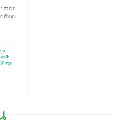
ชา #ปวด
ชาพัทยา
ปูน
สียวฟัน
ลินิกขูด
น