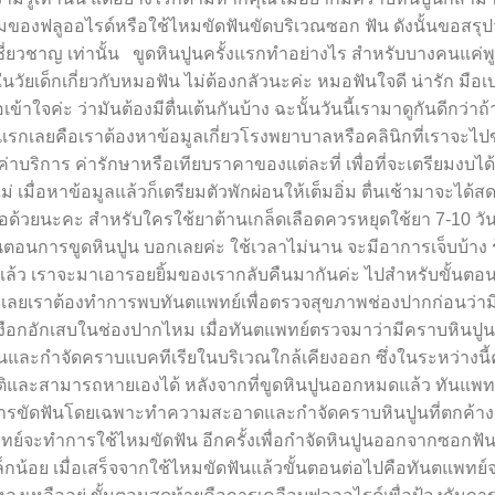
่วนผสมของฟลูออไรด์หรือใช้ไหมขัดฟันขัดบริเวณซอก ฟัน ดังนั้นขอสรุป
ชี่ยวชาญ เท่านั้น ขูดหินปูนครั้งแรกทำอย่างไร สำหรับบางคนแค่พู
ด็กเกี่ยวกับหมอฟัน ไม่ต้องกลัวนะค่ะ หมอฟันใจดี น่ารัก มือเบา
จค่ะ ว่ามันต้องมีตื่นเต้นกันบ้าง ฉะนั้นวันนี้เรามาดูกันดีกว่าถ
ับแรกเลยคือเราต้องหาข้อมูลเกี่ยวโรงพยาบาลหรือคลินิกที่เราจะไป
็คค่าบริการ ค่ารักษาหรือเทียบราคาของแต่ละที่ เพื่อที่จะเตรียมงบได้
ม่ เมื่อหาข้อมูลแล้วก็เตรียมตัวพักผ่อนให้เต็มอิ่ม ตื่นเช้ามาจะได้
อด้วยนะคะ สำหรับใครใช้ยาต้านเกล็ดเลือดควรหยุดใช้ยา 7-10 วั
ตอนการขูดหินปูน บอกเลยค่ะ ใช้เวลาไม่นาน จะมีอาการเจ็บบ้าง รู
สร็จแล้ว เราจะมาเอารอยยิ้มของเรากลับคืนมากันค่ะ ไปสำหรับขั้นต
บแรกเลยเราต้องทำการพบทันตแพทย์เพื่อตรวจสุขภาพช่องปากก่อนว่า
เหงือกอักเสบในช่องปากไหม เมื่อทันตแพทย์ตรวจมาว่ามีคราบหินปูน 
ูนและกำจัดคราบแบคทีเรียในบริเวณใกล้เคียงออก ซึ่งในระหว่างนี
ปกติและสามารถหายเองได้ หลังจากที่ขูดหินปูนออกหมดแล้ว ทันแพท
บการขัดฟันโดยเฉพาะทำความสะอาดและกำจัดคราบหินปูนที่ตกค้างอ
ตแพทย์จะทำการใช้ไหมขัดฟัน อีกครั้งเพื่อกำจัดหินปูนออกจากซอกฟั
็กน้อย เมื่อเสร็จจากใช้ไหมขัดฟันแล้วขั้นตอนต่อไปคือทันตแพทย์