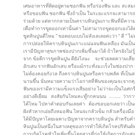
เศษอาหารที่ติดอยู่ตามซอกฟัน หรือร่องฟัน และ สะส
หรือขอบฟัน ซอกฟัน ซึ่งถ้าเป็น ในระยะแรกจะสามารถ
ร่วมด้วย แต่หากกลายเป็นคราบหินปูนเกาะฟันที่มีควา
เพื่อทำการขูดออกเท่านั้นค่า ไม่สามารถขูดออกเองได้ค
ขูดหินปูนดีไหม ” ขอตอบแบบไม่ลังเลเลยค่ะว่า “ ดี ” 
การปล่อยให้คราบหินปูนเกาะแน่นจนฟันเหลือง มันเป็นส
เรามีปัญหาสุขภาพช่องปากเพิ่มขึ้นมาได้ ถ้าใครยังไม่รู
จาก ข้อดีการขูดหินปูน ดียังไงนะ จะช่วยลดความเสี่
อักเสบ รากฟันอักเสบ หรือแม้กระทั่งมะเร็งในช่องปาก 
ไม่ต้องคอยกังวล ถึงคราบหินปูนหรือคราบพลัค ที่เป็นสา
นานขึ้น นั่นหมายความว่าโอกาสที่ฟันของคุณจะจากคุณไ
ฟันของเรามีความแข็งแรงเสียอย่าง ไม่ว่าจะเป็นไอศกรี
อย่างดีเยี่ยม สงสัยกันไหมคะทู๊กกคนนน …….. ว่าการขู
ได้ไหม ไปหาคำตอบกันเลยค่า ต้องขอบอกเลยว่า เป็น
ฝังหัวหากเอ่ยถึงหมอฟัน ไหนจะกลัวเข็ม กลัวเครื่อง
ได้มีปัญหาโดยเฉพาะปัญหาจากคราบหินปูน สำหรับคำถามท
หินปูนเป็นหนึ่งในสาเหตุของการทำให้เกิดโรคปริทันต์หร
การเกิดโรคหัวใจเพิ่มขึ้นโดยสารที่ก่อให้เกิดการอักเสบ