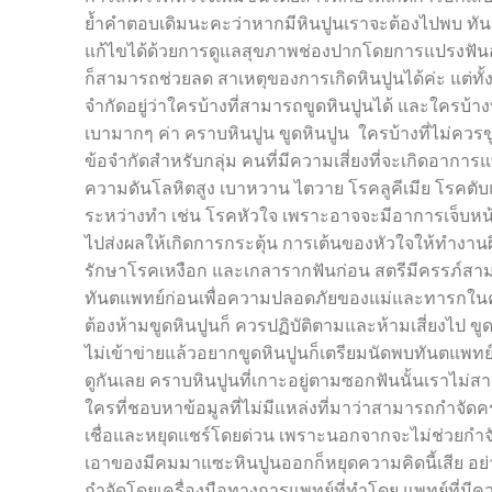
ย้ำคำตอบเดิมนะคะว่าหากมีหินปูนเราจะต้องไปพบ ทัน
แก้ไขได้ด้วยการดูแลสุขภาพช่องปากโดยการแปรงฟันอย
ก็สามารถช่วยลด สาเหตุของการเกิดหินปูนได้ค่ะ แต่ทั้ง
จำกัดอยู่ว่าใครบ้างที่สามารถขูดหินปูนได้ และใครบ้า
เบามากๆ ค่า คราบหินปูน ขูดหินปูน ใครบ้างที่ไม่ควรข
ข้อจำกัดสำหรับกลุ่ม คนที่มีความเสี่ยงที่จะเกิดอาการแ
ความดันโลหิตสูง เบาหวาน ไตวาย โรคลูคีเมีย โรคตับ
ระหว่างทำ เช่น โรคหัวใจ เพราะอาจจะมีอาการเจ็บหน้า
ไปส่งผลให้เกิดการกระตุ้น การเต้นของหัวใจให้ทำงาน
รักษาโรคเหงือก และเกลารากฟันก่อน สตรีมีครรภ์สามาร
ทันตแพทย์ก่อนเพื่อความปลอดภัยของแม่และทารกในครรภ์ 
ต้องห้ามขูดหินปูนก็ ควรปฏิบัติตามและห้ามเสี่ยงไป ขูด
ไม่เข้าข่ายแล้วอยากขูดหินปูนก็เตรียมนัดพบทันตแพทย์ไ
ดูกันเลย คราบหินปูนที่เกาะอยู่ตามซอกฟันนั้นเราไม่ส
ใครที่ชอบหาข้อมูลที่ไม่มีแหล่งที่มาว่าสามารถกำจัดค
เชื่อและหยุดแชร์โดยด่วน เพราะนอกจากจะไม่ช่วยกำจัด
เอาของมีคมมาแซะหินปูนออกก็หยุดความคิดนี้เสีย อย่าถ
กำจัดโดยเครื่องมือทางการแพทย์ที่ทำโดย แพทย์ที่มีค