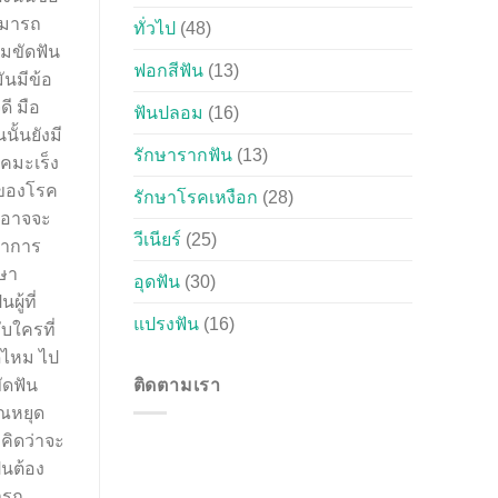
ามารถ
ทั่วไป
(48)
มขัดฟัน
ฟอกสีฟัน
(13)
ันมีข้อ
ี มือ
ฟันปลอม
(16)
ั้นยังมี
รักษารากฟัน
(13)
รคมะเร็ง
รของโรค
รักษาโรคเหงือก
(28)
์ อาจจะ
วีเนียร์
(25)
ทำการ
กษา
อุดฟัน
(30)
ู้ที่
แปรงฟัน
(16)
ับใครที่
ด้ไหม ไป
ัดฟัน
ติดตามเรา
ุณหยุด
คิดว่าจะ
ูนต้อง
ารถ