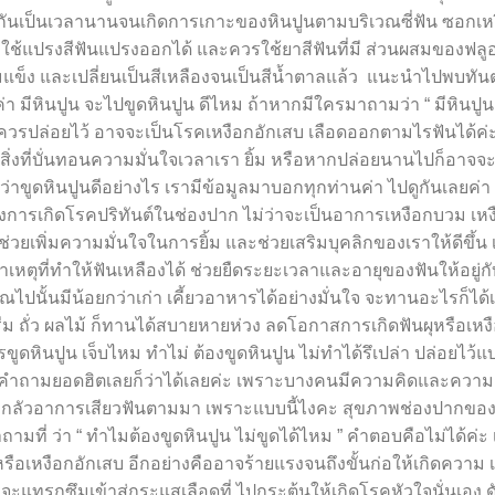
มกันเป็นเวลานานจนเกิดการเกาะของหินปูนตามบริเวณซี่ฟัน ซอกเห
ใช้แปรงสีฟันแปรงออกได้ และควรใช้ยาสีฟันที่มี ส่วนผสมของฟลู
มแข็ง และเปลี่ยนเป็นสีเหลืองจนเป็นสีน้ำตาลแล้ว แนะนำไปพบทั
่า มีหินปูน จะไปขูดหินปูน ดีไหม ถ้าหากมีใครมาถามว่า “ มีหินปู
ไม่ควรปล่อยไว้ อาจจะเป็นโรคเหงือกอักเสบ เลือดออกตามไรฟันได้ค่
ิ่งที่บั่นทอนความมั่นใจเวลาเรา ยิ้ม หรือหากปล่อยนานไปก็อาจจ
้ว่าขูดหินปูนดีอย่างไร เรามีข้อมูลมาบอกทุกท่านค่า ไปดูกันเลยค่า
ยงการเกิดโรคปริทันต์ในช่องปาก ไม่ว่าจะเป็นอาการเหงือกบวม เหง
ช่วยเพิ่มความมั่นใจในการยิ้ม และช่วยเสริมบุคลิกของเราให้ดีขึ้น
เหตุที่ทำให้ฟันเหลืองได้ ช่วยยืดระยะเวลาและอายุของฟันให้อยู่กั
ปนั้นมีน้อยกว่าเก่า เคี้ยวอาหารได้อย่างมั่นใจ จะทานอะไรก็ได
ม ถั่ว ผลไม้ ก็ทานได้สบายหายห่วง ลดโอกาสการเกิดฟันผุหรือเหงื
ดหินปูน เจ็บไหม ทำไม่ ต้องขูดหินปูน ไม่ทำได้รึเปล่า ปล่อยไว้แบ
คำถามยอดฮิตเลยก็ว่าได้เลยค่ะ เพราะบางคนมีความคิดและความกล
มือ กลัวอาการเสียวฟันตามมา เพราะแบบนี้ไงคะ สุขภาพช่องปากของ
ี่ ว่า “ ทำไมต้องขูดหินปูน ไม่ขูดได้ไหม ” คำตอบคือไม่ได้ค่ะ
ือเหงือกอักเสบ อีกอย่างคืออาจร้ายแรงจนถึงขั้นก่อให้เกิดความ เส
จะแทรกซึมเข้าสู่กระแสเลือดที่ ไปกระตุ้นให้เกิดโรคหัวใจนั่นเอง ด