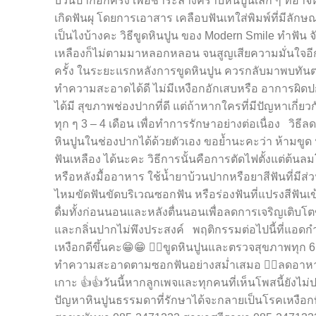
บ้วนปากอีกครั้ง เพื่อชำระล้างคราบหินปูนเล็ก ๆ ที่อาจ
เกิดฟันผุ โดยการเอาสาร เคลือบฟันเทใส่พิมพ์ที่มีลักษ
เป็นไงบ้างคะ วิธีขูดหินปูน ของ Modern Smile ทำฟัน จ
เหลืองก็ไม่ตามมาหลอกหลอน จนสูญเสียความมั่นใจอีกด้วย
ครั้ง ในระยะแรกหลังการขูดหินปูน ควรกลับมาพบทันต
ทำความสะอาดได้ดี ไม่มีเหงือกอักเสบหรือ อาการผิดปก
ได้มี สุขภาพช่องปากที่ดี แต่ถ้าหากใครที่มีปัญหาเกี่
ทุก ๆ 3 – 4 เดือน เพื่อทำการรักษาอย่างต่อเนื่อง วิธี
หินปูนในช่องปากได้ด้วยตัวเอง ขอย้ำนะคะว่า ห้ามขูด หิ
ฟันเหลือง ได้นะคะ วิธีการนั้นคือการตัดไฟตั้งแต่ต้นลมโ
หรือหลังมื้ออาหาร ใช้น้ำยาบ้วนปากหรือยาสีฟันที่มีส
ไหมขัดฟันขัดบริเวณซอกฟัน หรือร่องฟันที่แปรงสีฟันเข้
ดื่มทั้งก่อนนอนและหลังตื่นนอนเพื่อลดการเจริญเติบโตข
และกลิ่นปากไม่พึงประสงค์ พฤติกรรมต่อไปนี้ที่แอดกำ
เหงือกดีขึ้นคะ😁😁 👉🏽ขูดหินปูนและตรวจสุขภาพทุก 6 เด
ทำความสะอาดตามซอกฟันอย่างสม่ำเสมอ 👉🏽ลดอาหาร
เกาะ 👍👍วันนี้หากลูกเพจและทุกคนที่เห็นโพสนี้ยังไ
ปัญหาหินปูนธรรมดาที่รักษาได้จะกลายเป็นโรคเหงือกที่