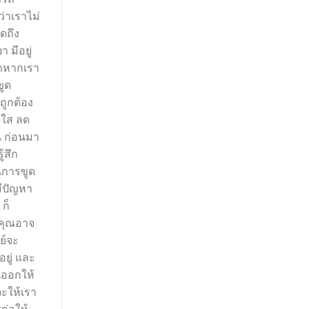
ว่าเราไม่
ดถึง
 มีอยู่
้าหากเรา
ขูด
ถูกต้อง
สดใส ลด
น ก่อนมา
้สึก
อนการขูด
มีปัญหา
ก็
้คุณอาจ
ย์จะ
ยู่ และ
นออกให้
จะให้เรา