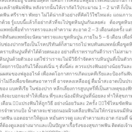
หลงเหลืออยู่ ขั้นตอนสุดท้ายคือการเคลือบฟลูออไรด์เพื่อป้องกันการ
ณะคล้ายพิมพ์ฟัน หลังจากนั้นให้เรากัดไว้ประมาณ 1 – 2 นาที ก็เป็น
ัดฟัน ศรีราชา พัทยา ไม่ได้น่ากลัวอย่างที่คิดไว้ใช่ไหมล่ะ แถมภาว
 รู้แบบนี้แล้วก็อย่ากลัวที่จะไปขูดหินปูนกันเลยค่ะ ต้องขูดหินปู
แพทย์เพื่อทำการตรวจและทำความ สะอาด 2 – 3 เดือนต่อครั้ง แต
ติทันตแพทย์จะนัดมาตรวจและขูดหินปูน ภายใน 5 – 6 เดือน เพื่อที
ยวกับช่องปากหรือเป็นโรคปริทันต์ก็สามารถไป พบทันตแพทย์เพื่อขูดห
ลดคราบหินปูนที่ทำได้ด้วยตนเอง อย่างที่เราทราบกันดีว่าเราไม่สาม
นปูนด้วยตัวเอง แต่ใช่ว่าเราจะไม่มีวิธีกำจัดคราบหินปูนที่เป็นตั
ดยการป้องกันไว้ตั้งแต่เนิ่น ๆ ดังนี้ค่ะ ควรแปรงฟันอย่างน้อยวันละ 
่วนผสมของฟลูออไรด์ เพื่อลดโอกาสการเกิดแบคทีเรียและป้องกันฟันผ
าไม่ถึงเพื่อขจัดเศษอาหารที่ อาจหลงเหลืออยู่ ดื่มน้ำสะอาดเป็นปร
อง แบคทีเรีย ในช่องปาก หลีกเลี่ยงการสูบบุหรี่ที่เป็นสาเหตุของฟ
ลังจะบอกจะทำให้เพื่อน พี่ๆและน้องมีหินปูนที่น้อยลง ทำให้สุขภ
ือน 👉🏽แปรงฟันให้ถูกวิธี อย่างน้อยวันละ 2ครั้ง 👉🏽ใช้ไหมขัดฟันเ
จำพวกแป้ง น้ำตาลจะช่วยถนอมผิวเคลือบฟันไม่ให้กร่อนจนมีหิ
ม่ปวดฟัน แอดอยากให้ดูแล หมั่นตรวจดู และทำความสะอาด ก่อนที่ 
ต้องดูแลอย่างมากและเป็นปัญหาเรื้อรังของสุขภาพฟัน ติดต่อเจ้าหน