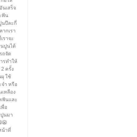
ก่อให้
อันเสร็จ
ะฟัน
นปีละกี่
่หากเรา
่เราจะ
ินปูนได้
ารถจัด
วการทำให้
2 ครั้ง
ุ ใช้
ะจำ หรือ
ันเหลือง
าพฟันและ
พื่อ
นปูนมา
😬
้าที่