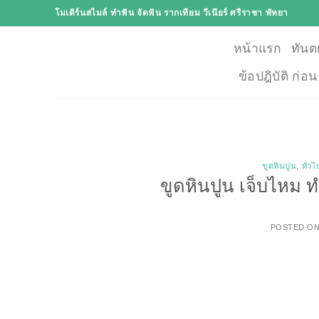
Skip
โมเดิร์นสไมล์ ทำฟัน จัดฟัน รากเทียม วีเนียร์ ศรีราชา พัทยา
to
content
หน้าแรก
ทันต
ข้อปฎิบัติ ก่อ
ขูดหินปูน
,
ทั่วไ
ขูดหินปูน เจ็บไหม ท
POSTED O