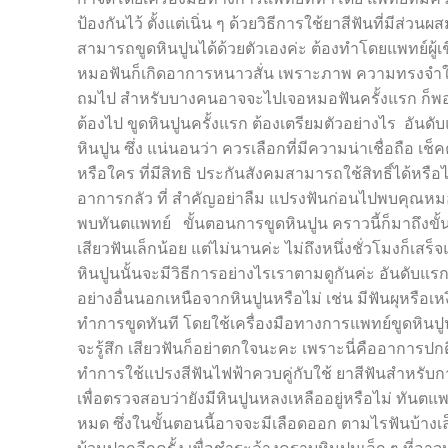
ป้องกันไว้ ตั้งแต่เนิ่น ๆ ด้วยวิธีการใช้ยาสีฟันที่มีส
สามารถขูดหินปูนได้ด้วยตัวเองค่ะ ต้องทำโดยแพทย์ผู้เ
หมอฟันก็เกิดอาการหนาวสั่น เพราะภาพ ความทรงจำในวัยเ
ถมไป สำหรับบางคนอาจจะไปเจอหมอฟันครั้งแรก ก็พอเข้าใ
ต้องไป ขูดหินปูนครั้งแรก ต้องเตรียมตัวอย่างไร อันด
หินปูน ซึ่ง แน่นอนว่า ควรเลือกที่มีความน่าเชื่อถือ เช
หรือใคร ที่มีสิทธิ ประกันสังคมสามารถใช้สิทธิ์ได้หรือไ
อาการกลัว ที่ สำคัญอย่าลืม แปรงฟันก่อนไปพบคุณหม
พบทันตแพทย์ ขั้นตอนการขูดหินปูน คราวนี้ก็มาถึงขั้น
เสียวฟันเล็กน้อย แต่ไม่นานค่ะ ไม่ถึงหนึ่งชั่วโมงก็เ
หินปูนนั้นจะมีวิธีการอย่างไรเราตามดูกันค่ะ อันดั
อย่างอื่นนอกเหนือจากหินปูนหรือไม่ เช่น มีฟันผุหรือ
ทำการขูดทันที โดยใช้เครื่องมือทางการแพทย์ขูดหินป
จะรู้สึก เสียวฟันก็อย่าตกใจนะคะ เพราะนี่คืออาการ
ทำการใช้แปรงสีฟันไฟฟ้าควบคู่กับใช้ ยาสีฟันสำหรั
เพื่อตรวจสอบว่ายังมีหินปูนหลงเหลืออยู่หรือไม่ ทัน
หมด ซึ่งในขั้นตอนนี้อาจจะมีเลือดออก ตามไรฟันบ้างเล