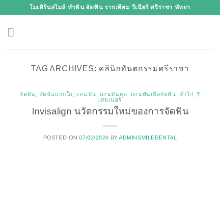
Skip
โมเดิร์นสไมล์ ทำฟัน จัดฟัน รากเทียม วีเนียร์ ศรีราชา พัทยา
to
content
TAG ARCHIVES:
คลินิกทันตกรรมศรีราชา
จัดฟัน
,
จัดฟันแบบใส
,
ถอนฟัน
,
ถอนฟันคุด
,
ถอนฟันเพื่อจัดฟัน
,
ทั่วไป
,
รี
เทนเนอร์
Invisalign นวัตกรรมใหม่ของการจัดฟัน
POSTED ON
07/02/2024
BY
ADMINSMILEDENTAL