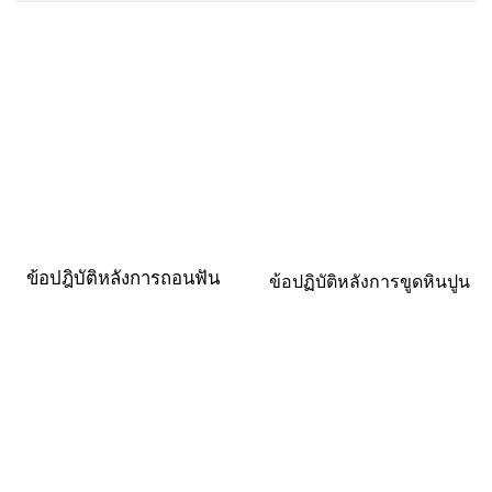
ข้อปฎิบัติหลังการถอนฟัน
ข้อปฏิบัติหลังการขูดหินปูน