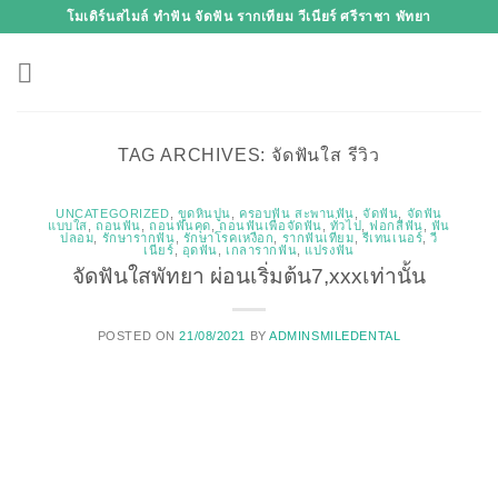
Skip
โมเดิร์นสไมล์ ทำฟัน จัดฟัน รากเทียม วีเนียร์ ศรีราชา พัทยา
to
content
TAG ARCHIVES:
จัดฟันใส รีวิว
UNCATEGORIZED
,
ขูดหินปูน
,
ครอบฟัน สะพานฟัน
,
จัดฟัน
,
จัดฟัน
แบบใส
,
ถอนฟัน
,
ถอนฟันคุด
,
ถอนฟันเพื่อจัดฟัน
,
ทั่วไป
,
ฟอกสีฟัน
,
ฟัน
ปลอม
,
รักษารากฟัน
,
รักษาโรคเหงือก
,
รากฟันเทียม
,
รีเทนเนอร์
,
วี
เนียร์
,
อุดฟัน
,
เกลารากฟัน
,
แปรงฟัน
จัดฟันใสพัทยา ผ่อนเริ่มต้น7,xxxเท่านั้น
POSTED ON
21/08/2021
BY
ADMINSMILEDENTAL