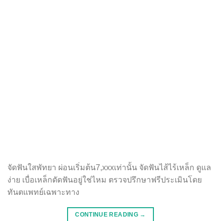
จัดฟันใสพัทยา ผ่อนเริ่มต้น7,xxxเท่านั้น จัดฟันไส้ไร้เหล็ก ดูแล
ง่าย เบื่อเหล็กดัดฟันอยู่ใช่ไหม ตรวจปรึกษาฟรีประเมินโดย
ทันตแพทย์เฉพาะทาง
CONTINUE READING
→