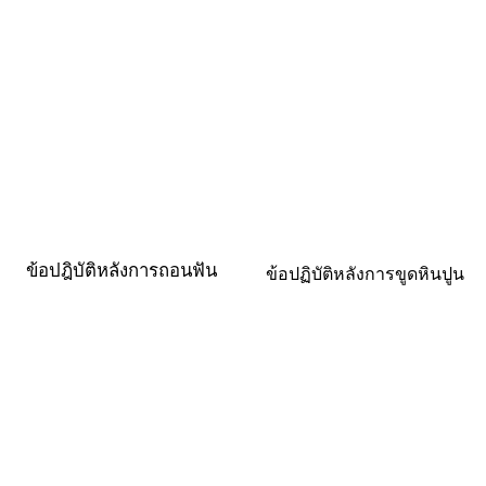
ข้อปฎิบัติหลังการถอนฟัน
ข้อปฏิบัติหลังการขูดหินปูน