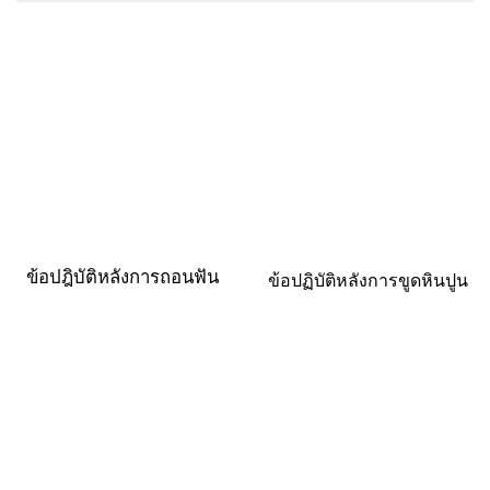
ข้อปฎิบัติหลังการถอนฟัน
ข้อปฏิบัติหลังการขูดหินปูน