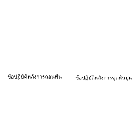
ข้อปฎิบัติหลังการถอนฟัน
ข้อปฏิบัติหลังการขูดหินปูน