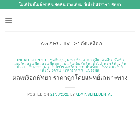
Skip
โมเดิร์นสไมล์ ทำฟัน จัดฟัน รากเทียม วีเนียร์ ศรีราชา พัทยา
to
content
TAG ARCHIVES:
ตัดเหงือก
UNCATEGORIZED
,
ขูดหินปูน
,
ครอบฟัน สะพานฟัน
,
จัดฟัน
,
จัดฟัน
แบบใส
,
ถอนฟัน
,
ถอนฟันคุด
,
ถอนฟันเพื่อจัดฟัน
,
ทั่วไป
,
ฟอกสีฟัน
,
ฟัน
ปลอม
,
รักษารากฟัน
,
รักษาโรคเหงือก
,
รากฟันเทียม
,
รีเทนเนอร์
,
วี
เนียร์
,
อุดฟัน
,
เกลารากฟัน
,
แปรงฟัน
ตัดเหงือกพัทยา ราคาถูกโดยแพทย์เฉพาะทาง
POSTED ON
21/08/2021
BY
ADMINSMILEDENTAL