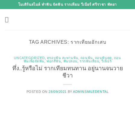
Skip
โมเดิร์นสไมล์ ทำฟัน จัดฟัน รากเทียม วีเนียร์ ศรีราชา พัทยา
to
content
TAG ARCHIVES:
รากเทียมอักเสบ
UNCATEGORIZED
,
ครอบฟัน สะพานฟัน
,
ถอนฟัน
,
ถอนฟันคุด
,
ถอน
ฟันเพื่อจัดฟัน
,
ฟอกสีฟัน
,
ฟันปลอม
,
รากฟันเทียม
,
วีเนียร์
ทึ่ง..รู้หรือไม่ รากเทียมทนทาน อยู่นานจนวาย
ชีวา
POSTED ON
28/09/2021
BY
ADMINSMILEDENTAL