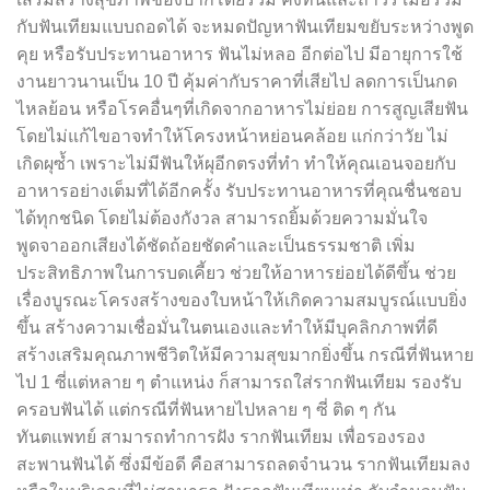
กับฟันเทียมแบบถอดได้ จะหมดปัญหาฟันเทียมขยับระหว่างพูด
คุย หรือรับประทานอาหาร ฟันไม่หลอ อีกต่อไป มีอายุการใช้
งานยาวนานเป็น 10 ปี คุ้มค่ากับราคาที่เสียไป ลดการเป็นกด
ไหลย้อน หรือโรคอื่นๆที่เกิดจากอาหารไม่ย่อย การสูญเสียฟัน
โดยไม่แก้ไขอาจทำให้โครงหน้าหย่อนคล้อย แก่กว่าวัย ไม่
เกิดผุซ้ำ เพราะไม่มีฟันให้ผุอีกตรงที่ทำ ทำให้คุณเอนจอยกับ
อาหารอย่างเต็มที่ได้อีกครั้ง รับประทานอาหารที่คุณชื่นชอบ
ได้ทุกชนิด โดยไม่ต้องกังวล สามารถยิ้มด้วยความมั่นใจ
พูดจาออกเสียงได้ชัดถ้อยชัดคำและเป็นธรรมชาติ เพิ่ม
ประสิทธิภาพในการบดเคี้ยว ช่วยให้อาหารย่อยได้ดีขึ้น ช่วย
เรื่องบูรณะโครงสร้างของใบหน้าให้เกิดความสมบูรณ์แบบยิ่ง
ขึ้น สร้างความเชื่อมั่นในตนเองและทำให้มีบุคลิกภาพที่ดี
สร้างเสริมคุณภาพชีวิตให้มีความสุขมากยิ่งขึ้น กรณีที่ฟันหาย
ไป 1 ซี่แต่หลาย ๆ ตำแหน่ง ก็สามารถใส่รากฟันเทียม รองรับ
ครอบฟันได้ แต่กรณีที่ฟันหายไปหลาย ๆ ซี่ ติด ๆ กัน
ทันตแพทย์ สามารถทำการฝัง รากฟันเทียม เพื่อรองรอง
สะพานฟันได้ ซึ่งมีข้อดี คือสามารถลดจำนวน รากฟันเทียมลง