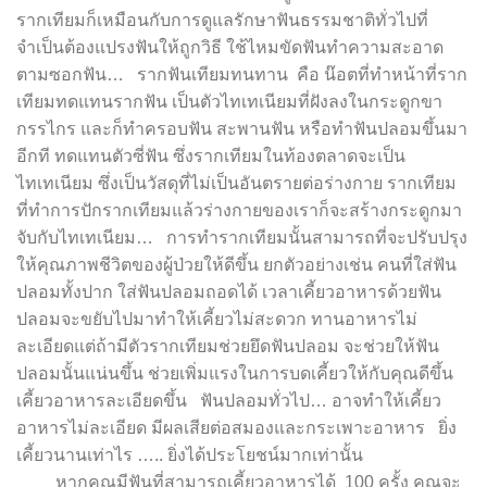
รากเทียมก็เหมือนกับการดูแลรักษาฟันธรรมชาติทั่วไปที่
จำเป็นต้องแปรงฟันให้ถูกวิธี ใช้ไหมขัดฟันทําความสะอาด
ตามซอกฟัน… รากฟันเทียมทนทาน คือ น๊อตที่ทำหน้าที่ราก
เทียมทดแทนรากฟัน เป็นตัวไทเทเนียมที่ฝังลงในกระดูกขา
กรรไกร และก็ทำครอบฟัน สะพานฟัน หรือทำฟันปลอมขึ้นมา
อีกที ทดแทนตัวซี่ฟัน ซึ่งรากเทียมในท้องตลาดจะเป็น
ไทเทเนียม ซึ่งเป็นวัสดุที่ไม่เป็นอันตรายต่อร่างกาย รากเทียม
ที่ทำการปักรากเทียมแล้วร่างกายของเราก็จะสร้างกระดูกมา
จับกับไทเทเนียม… การทำรากเทียมนั้นสามารถที่จะปรับปรุง
ให้คุณภาพชีวิตของผู้ป่วยให้ดีขึ้น ยกตัวอย่างเช่น คนที่ใส่ฟัน
ปลอมทั้งปาก ใส่ฟันปลอมถอดได้ เวลาเคี้ยวอาหารด้วยฟัน
ปลอมจะขยับไปมาทำให้เคี้ยวไม่สะดวก ทานอาหารไม่
ละเอียดแต่ถ้ามีตัวรากเทียมช่วยยึดฟันปลอม จะช่วยให้ฟัน
ปลอมนั้นแน่นขึ้น ช่วยเพิ่มแรงในการบดเคี้ยวให้กับคุณดีขึ้น
เคี้ยวอาหารละเอียดขึ้น ฟันปลอมทั่วไป… อาจทำให้เคี้ยว
อาหารไม่ละเอียด มีผลเสียต่อสมองและกระเพาะอาหาร ยิ่ง
เคี้ยวนานเท่าไร ….. ยิ่งได้ประโยชน์มากเท่านั้น
หากคุณมีฟันที่สามารถเคี้ยวอาหารได้ 100 ครั้ง คุณจะ