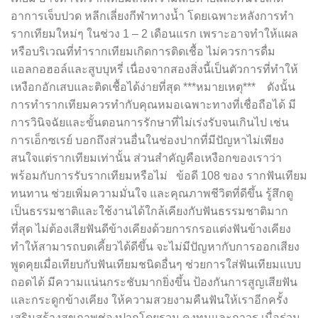
อาการเจ็บปวด หลีกเลี่ยงกีฬาทางน้ำ โดยเฉพาะหลังการทำ
รากเทียมใหม่ๆ ในช่วง 1 – 2 เดือนแรก เพราะอาจทำให้แผล
หรือบริเวณที่ทำรากเทียมเกิดการติดเชื้อ ไม่ควรการดื่ม
แอลกอฮอล์และสูบบุหรี่ เนื่องจากสองสิ่งนี้เป็นตัวการที่ทำให้
เหงือกอักเสบและติดเชื้อได้ง่ายที่สุด ***หมายเหตุ*** ดังนั้น
การทำรากเทียมควรทำกับคุณหมอเฉพาะทางที่เชื่อถือได้ มี
การวินิจฉัยและขั้นตอนการรักษาที่ไม่เร่งรับจนเกินไป เช่น
การเอ็กซเรย์ บอกถึงส่วนอื่นในช่องปากที่มีปัญหาไม่เพียง
สนใจแต่รากเทียมเท่านั้น ส่วนสำคัญคือเหงือกของเราว่า
พร้อมกับการรับรากเทียมหรือไม่ ข้อดี 108 ของ รากฟันเทียม
ทนทาน ช่วยเพิ่มความมั่นใจ และคุณภาพชีวิตที่ดีขึ้น รู้สึกดู
เป็นธรรมชาติและใช้งานได้ใกล้เคียงกับฟันธรรมชาติมาก
ที่สุด ไม่ต้องเสียฟันดีข้างเคียงด้วยการกรอแต่งฟันข้างเคียง
ทำให้สามารถบดเคี้ยวได้ดีขึ้น จะไม่มีปัญหากับการออกเสียง
พูดคุยเมื่อเทียบกับฟันเทียมชนิดอื่นๆ ช่วยการใส่ฟันเทียมแบบ
ถอดได้ มีความแน่นกระชับมากยิ่งขึ้น ป้องกันการสูญเสียฟัน
และกระดูกข้างเคียง ให้ความสวยงามคืนฟันให้เราอีกครั้ง
เสริมสร้างสุขภาพช่องปากโดยรวม คงทนและถาวร เมื่อร่วม