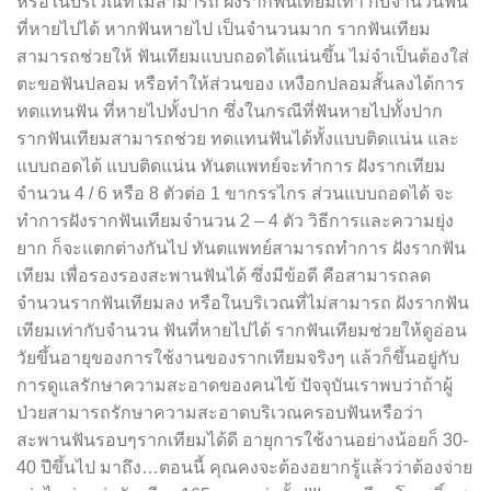
หรือในบริเวณที่ไม่สามารถ ฝังรากฟันเทียมเท่า กับจำนวนฟัน
ที่หายไปได้ หากฟันหายไป เป็นจำนวนมาก รากฟันเทียม
สามารถช่วยให้ ฟันเทียมแบบถอดได้แน่นขึ้น ไม่จำเป็นต้องใส่
ตะขอฟันปลอม หรือทำให้ส่วนของ เหงือกปลอมสั้นลงได้การ
ทดแทนฟัน ที่หายไปทั้งปาก ซึ่งในกรณีที่ฟันหายไปทั้งปาก
รากฟันเทียมสามารถช่วย ทดแทนฟันได้ทั้งแบบติดแน่น และ
แบบถอดได้ แบบติดแน่น ทันตแพทย์จะทำการ ฝังรากเทียม
จำนวน 4 / 6 หรือ 8 ตัวต่อ 1 ขากรรไกร ส่วนแบบถอดได้ จะ
ทำการฝังรากฟันเทียมจำนวน 2 – 4 ตัว วิธีการและความยุ่ง
ยาก ก็จะแตกต่างกันไป ทันตแพทย์สามารถทำการ ฝังรากฟัน
เทียม เพื่อรองรองสะพานฟันได้ ซึ่งมีข้อดี คือสามารถลด
จำนวนรากฟันเทียมลง หรือในบริเวณที่ไม่สามารถ ฝังรากฟัน
เทียมเท่ากับจำนวน ฟันที่หายไปได้ รากฟันเทียมช่วยให้ดูอ่อน
วัยขึ้นอายุของการใช้งานของรากเทียมจริงๆ แล้วก็ขึ้นอยู่กับ
การดูแลรักษาความสะอาดของคนไข้ ปัจจุบันเราพบว่าถ้าผู้
ป่วยสามารถรักษาความสะอาดบริเวณครอบฟันหรือว่า
สะพานฟันรอบๆรากเทียมได้ดี อายุการใช้งานอย่างน้อยก็ 30-
40 ปีขึ้นไป มาถึง…ตอนนี้ คุณคงจะต้องอยากรู้แล้วว่าต้องจ่าย