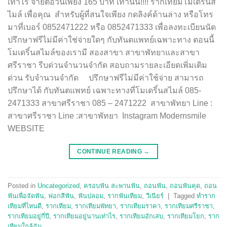
เท่าไร จ่ายต่อวันเพียง 165 บาท เท่านั้น!!!! รากเทียมโมเดริ์นส
ไมล์ เพื่อคุณ สำหรับผู้ที่สนใจเพียง กดลิงค์ด้านล่าง หรือโทร
มาที่เบอร์ 0852471222 หรือ 0852471333 เพื่อลงทะเบียนนัด
ปรึกษาฟรีไม่มีค่าใช่จ่ายใดๆ กับทันตแพทย์เฉพาะทาง ตอนนี้
โมเดริ์นสไมล์ของเรามี สองสาขา สาขาพัทยาและสาขา
ศรีราชา รีบด่วนจำนวนจำกัด สอบถามรายละเอียดเพิ่มเติม
ด่วน รับจำนวนจำกัด ปรึกษาฟรีไม่มีค่าใช้จ่าย สามารถ
ปรึกษาได้ กับทันตแพทย์ เฉพาะทางที่โมเดริ์นสไมล์ 085-
2471333 สาขาศรีราชา 085 – 2471222 สาขาพัทยา Line :
สาขาศรีราชา Line :สาขาพัทยา Instagram Modernsmile
WEBSITE
CONTINUE READING
→
Posted in
Uncategorized
,
ครอบฟัน สะพานฟัน
,
ถอนฟัน
,
ถอนฟันคุด
,
ถอน
ฟันเพื่อจัดฟัน
,
ฟอกสีฟัน
,
ฟันปลอม
,
รากฟันเทียม
,
วีเนียร์
|
Tagged
ทำราก
เทียมที่ไหนดี
,
รากเทียม
,
รากเทียมพัทยา
,
รากเทียมราคา
,
รากเทียมศรีราชา
,
รากเทียมอยู่กี่ปี
,
รากเทียมอยู่นานเท่าไร
,
รากเทียมอักเสบ
,
รากเทียมโยก
,
ราก
เทียมใกล้ฉัน