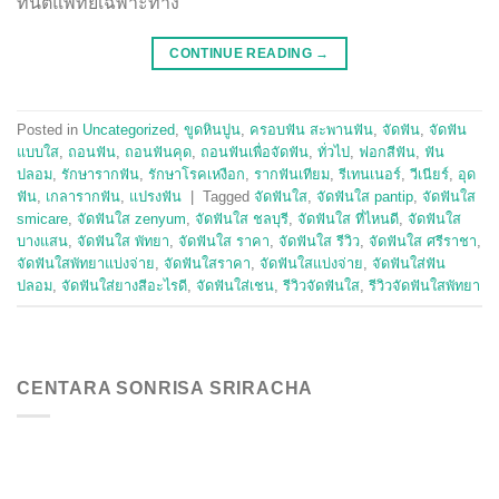
ทันตแพทย์เฉพาะทาง
CONTINUE READING
→
Posted in
Uncategorized
,
ขูดหินปูน
,
ครอบฟัน สะพานฟัน
,
จัดฟัน
,
จัดฟัน
แบบใส
,
ถอนฟัน
,
ถอนฟันคุด
,
ถอนฟันเพื่อจัดฟัน
,
ทั่วไป
,
ฟอกสีฟัน
,
ฟัน
ปลอม
,
รักษารากฟัน
,
รักษาโรคเหงือก
,
รากฟันเทียม
,
รีเทนเนอร์
,
วีเนียร์
,
อุด
ฟัน
,
เกลารากฟัน
,
แปรงฟัน
|
Tagged
จัดฟันใส
,
จัดฟันใส pantip
,
จัดฟันใส
smicare
,
จัดฟันใส zenyum
,
จัดฟันใส ชลบุรี
,
จัดฟันใส ที่ไหนดี
,
จัดฟันใส
บางแสน
,
จัดฟันใส พัทยา
,
จัดฟันใส ราคา
,
จัดฟันใส รีวิว
,
จัดฟันใส ศรีราชา
,
จัดฟันใสพัทยาแบ่งจ่าย
,
จัดฟันใสราคา
,
จัดฟันใสแบ่งจ่าย
,
จัดฟันใส่ฟัน
ปลอม
,
จัดฟันใส่ยางสีอะไรดี
,
จัดฟันใส่เชน
,
รีวิวจัดฟันใส
,
รีวิวจัดฟันใสพัทยา
CENTARA SONRISA SRIRACHA