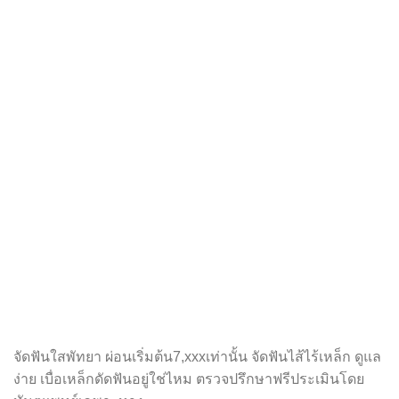
จัดฟันใสพัทยา ผ่อนเริ่มต้น7,xxxเท่านั้น จัดฟันไส้ไร้เหล็ก ดูแล
ง่าย เบื่อเหล็กดัดฟันอยู่ใช่ไหม ตรวจปรึกษาฟรีประเมินโดย