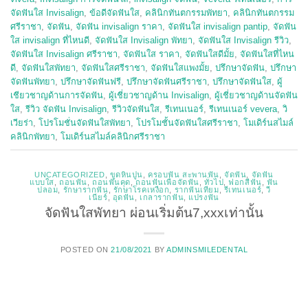
จัดฟันใส Invisalign
,
ข้อดีจัดฟันใส
,
คลินิกทันตกรรมพัทยา
,
คลินิกทันตกรรม
ศรีราชา
,
จัดฟัน
,
จัดฟัน invisalign ราคา
,
จัดฟันใส invisalign pantip
,
จัดฟัน
ใส invisalign ที่ไหนดี
,
จัดฟันใส Invisalign พัทยา
,
จัดฟันใส Invisalign รีวิว
,
จัดฟันใส Invisalign ศรีราชา
,
จัดฟันใส ราคา
,
จัดฟันใสดีมั้ย
,
จัดฟันใสที่ไหน
ดี
,
จัดฟันใสพัทยา
,
จัดฟันใสศรีราชา
,
จัดฟันใสแพงมั้ย
,
ปรึกษาจัดฟัน
,
ปรึกษา
จัดฟันพัทยา
,
ปรึกษาจัดฟันฟรี
,
ปรึกษาจัดฟันศรีราชา
,
ปรึกษาจัดฟันใส
,
ผู้
เชียวชาญด้านการจัดฟัน
,
ผู้เชี่ยวชาญด้าน Invisalign
,
ผู้เชี่ยวชาญด้านจัดฟัน
ใส
,
รีวิว จัดฟัน Invisalign
,
รีวิวจัดฟันใส
,
รีเทนเนอร์
,
รีเทนเนอร์ vevera
,
วิ
เวียร่า
,
โปรโมชั่นจัดฟันใสพัทยา
,
โปรโมชั้นจัดฟันใสศรีราชา
,
โมเดิร์นสไมล์
คลินิกพัทยา
,
โมเดิร์นสไมล์คลินิกศรีราชา
UNCATEGORIZED
,
ขูดหินปูน
,
ครอบฟัน สะพานฟัน
,
จัดฟัน
,
จัดฟัน
แบบใส
,
ถอนฟัน
,
ถอนฟันคุด
,
ถอนฟันเพื่อจัดฟัน
,
ทั่วไป
,
ฟอกสีฟัน
,
ฟัน
ปลอม
,
รักษารากฟัน
,
รักษาโรคเหงือก
,
รากฟันเทียม
,
รีเทนเนอร์
,
วี
เนียร์
,
อุดฟัน
,
เกลารากฟัน
,
แปรงฟัน
จัดฟันใสพัทยา ผ่อนเริ่มต้น7,xxxเท่านั้น
POSTED ON
21/08/2021
BY
ADMINSMILEDENTAL