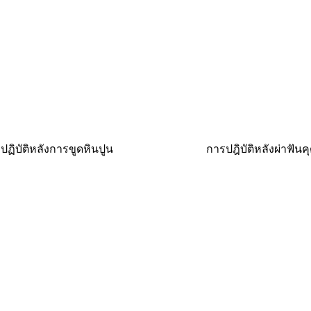
อปฏิบัติหลังการขูดหินปูน
การปฎิบัติหลังผ่าฟันค