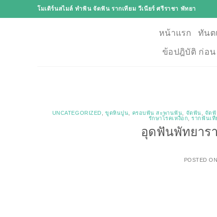
Skip
โมเดิร์นสไมล์ ทำฟัน จัดฟัน รากเทียม วีเนียร์ ศรีราชา พัทยา
to
content
หน้าแรก
ทันต
ข้อปฎิบัติ ก่อ
UNCATEGORIZED
,
ขูดหินปูน
,
ครอบฟัน สะพานฟัน
,
จัดฟัน
,
จัดฟ
รักษาโรคเหงือก
,
รากฟันเท
อุดฟันพัทยารา
POSTED O