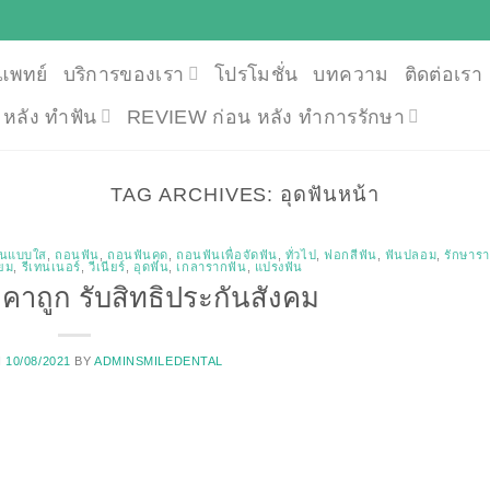
แพทย์
บริการของเรา
โปรโมชั่น
บทความ
ติดต่อเรา
น หลัง ทำฟัน
REVIEW ก่อน หลัง ทำการรักษา
TAG ARCHIVES:
อุดฟันหน้า
ันแบบใส
,
ถอนฟัน
,
ถอนฟันคุด
,
ถอนฟันเพื่อจัดฟัน
,
ทั่วไป
,
ฟอกสีฟัน
,
ฟันปลอม
,
รักษาร
ียม
,
รีเทนเนอร์
,
วีเนียร์
,
อุดฟัน
,
เกลารากฟัน
,
แปรงฟัน
คาถูก รับสิทธิประกันสังคม
N
10/08/2021
BY
ADMINSMILEDENTAL