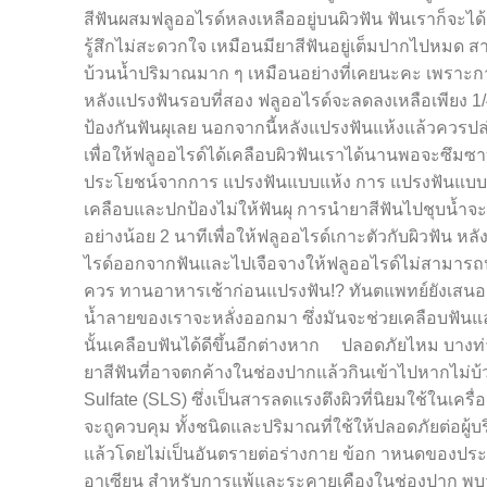
สีฟันผสมฟลูออไรด์หลงเหลืออยู่บนผิวฟัน ฟันเราก็จะได
รู้สึกไม่สะดวกใจ เหมือนมียาสีฟันอยู่เต็มปากไปหมด สา
บ้วนน้ำปริมาณมาก ๆ เหมือนอย่างที่เคยนะคะ เพราะกา
หลังแปรงฟันรอบที่สอง ฟลูออไรด์จะลดลงเหลือเพียง 1/4 ส
ป้องกันฟันผุเลย นอกจากนี้หลังแปรงฟันแห้งแล้วควรปล่อ
เพื่อให้ฟลูออไรด์ได้เคลือบผิวฟันเราได้นานพอจะซึมซา
ประโยชน์จากการ แปรงฟันแบบแห้ง การ แปรงฟันแบบแห้ง
เคลือบและปกป้องไม่ให้ฟันผุ การนำยาสีฟันไปชุบน้ำจ
อย่างน้อย 2 นาทีเพื่อให้ฟลูออไรด์เกาะตัวกับผิวฟัน หล
ไรด์ออกจากฟันและไปเจือจางให้ฟลูออไรด์ไม่สามารถปกป้อ
ควร ทานอาหารเช้าก่อนแปรงฟัน!? ทันตแพทย์ยังเสนออี
น้ำลายของเราจะหลั่งออกมา ซึ่งมันจะช่วยเคลือบฟั
นั้นเคลือบฟันได้ดีขึ้นอีกต่างหาก ปลอดภัยไหม บาง
ยาสีฟันที่อาจตกค้างในช่องปากแล้วกินเข้าไปหากไม่บ้ว
Sulfate (SLS) ซึ่งเป็นสารลดแรงตึงผิวที่นิยมใช้ในเคร
จะถูควบคุม ทั้งชนิดและปริมาณที่ใช้ให้ปลอดภัยต่อผู้
แล้วโดยไม่เป็นอันตรายต่อร่างกาย ข้อก าหนดของประ
อาเซียน สำหรับการแพ้และระคายเคืองในช่องปาก พบว่