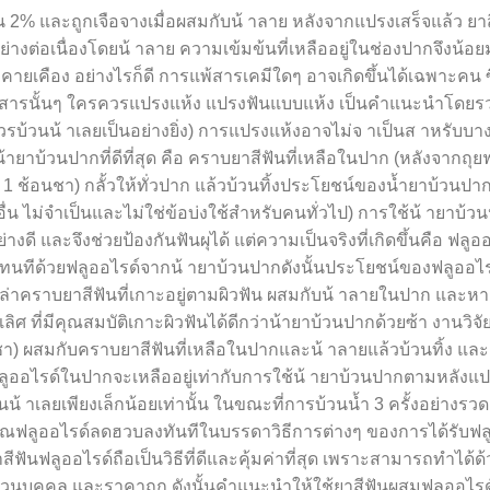
ิน 2% และถูกเจือจางเมื่อผสมกับน้ าลาย หลังจากแปรงเสร็จแล้ว ยา
ย่างต่อเนื่องโดยน้ าลาย ความเข้มข้นที่เหลืออยู่ในช่องปากจึงน้
ยเคือง อย่างไรก็ดี การแพ้สารเคมีใดๆ อาจเกิดขึ้นได้เฉพาะคน ซึ่งผ
่มีสารนั้นๆ ใครควรแปรงแห้ง แปรงฟันแบบแห้ง เป็นคำแนะนำโดยร
รบ้วนน้ าเลยเป็นอย่างยิ่ง) การแปรงแห้งอาจไม่จ าเป็นส าหรับบาง
 น้ายาบ้วนปากที่ดีที่สุด คือ คราบยาสีฟันที่เหลือในปาก (หลังจากถุยฟ
อ 1 ช้อนชา) กลั้วให้ทั่วปาก แล้วบ้วนทิ้งประโยชน์ของน้ำยาบ้วนปาก
ื่น ไม่จำเป็นและไม่ใช่ข้อบ่งใช้สำหรับคนทั่วไป) การใช้น้ ายาบ้ว
ดี และจึงช่วยป้องกันฟันผุได้ แต่ความเป็นจริงที่เกิดขึ้นคือ ฟลูอ
ทนทีด้วยฟลูออไรด์จากน้ ายาบ้วนปากดังนั้นประโยชน์ของฟลูออไ
ญเปล่าคราบยาสีฟันที่เกาะอยู่ตามผิวฟัน ผสมกับน้ าลายในปาก และหา
เลิศ ที่มีคุณสมบัติเกาะผิวฟันได้ดีกว่าน้ายาบ้วนปากด้วยซ้า งานวิจั
อนชา) ผสมกับคราบยาสีฟันที่เหลือในปากและน้ าลายแล้วบ้วนทิ้ง และ
าณฟลูออไรด์ในปากจะเหลืออยู่เท่ากับการใช้น้ ายาบ้วนปากตามหลังแ
น้ าเลยเพียงเล็กน้อยเท่านั้น ในขณะที่การบ้วนน้ำ 3 ครั้งอย่างรวด
าณฟลูออไรด์ลดฮวบลงทันทีในบรรดาวิธีการต่างๆ ของการได้รับฟ
ีฟันฟลูออไรด์ถือเป็นวิธีที่ดีและคุ้มค่าที่สุด เพราะสามารถทำได้
วนบุคคล และราคาถูก ดังนั้นคำแนะนำให้ใช้ยาสีฟันผสมฟลูออไรด์