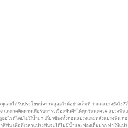
ุและได้รับประโยชน์จากฟลูออไรต์อย่างเต็มที ว่าแต่แปรงยังไง??
e และกดติดตามเพื่อรับสาระเรื่องฟันดีๆได้ทุกวันนะคะ# แปรงฟัน
ออไรด์โดยไม่มีน้ำมา เกี่ยวข้องทั้งก่อนแปรงและหลังแปรงฟัน ก่
บยาสีฟัน เพื่อที่เวลาแปรงฟันจะได้ไม่มีน้ำและฟองเต็มปาก ทำให้แ