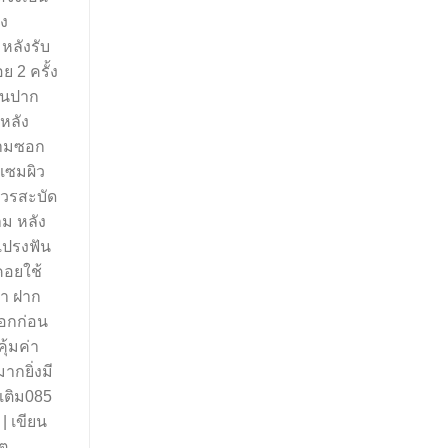
ูง
หลังรับ
 2 ครั้ง
้ในปาก
หลัง
ตามซอก
มแซมผิว
ควรสะบัด
าม หลัง
แปรงฟัน
คอยใช้
ขา ฝาก
บอกก่อน
ุ้มค่า
กยิ่งมี
มเติม085
| เขียน
นต