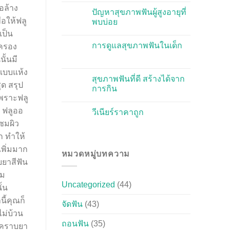
อล้าง
ปัญหาสุขภาพฟันผู้สูงอายุที่
อให้ฟลู
พบบ่อย
เป็น
การดูแลสุขภาพฟันในเด็ก
กครอง
ั้นมี
แบบแห้ง
สุขภาพฟันที่ดี สร้างได้จาก
สุด สรุป
การกิน
เพราะฟลู
์ ฟลูออ
วีเนียร์ราคาถูก
แซมผิว
ก ทำให้
เพิ่มมาก
หมวดหมู่บทความ
บยาสีฟัน
่ม
Uncategorized
(44)
ั้น
ี้คุณก็
จัดฟัน
(43)
ไม่บ้วน
ถอนฟัน
(35)
ห้คราบยา