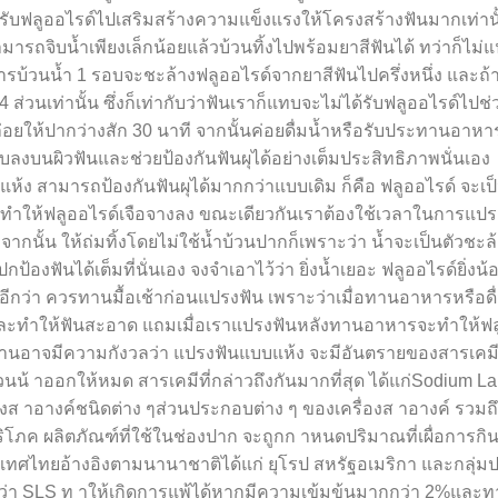
้รับฟลูออไรด์ไปเสริมสร้างความแข็งแรงให้โครงสร้างฟันมากเท่านั้
มารถจิบน้ำเพียงเล็กน้อยแล้วบ้วนทิ้งไปพร้อมยาสีฟันได้ ทว่าก็ไม่
รบ้วนน้ำ 1 รอบจะชะล้างฟลูออไรด์จากยาสีฟันไปครึ่งหนึ่ง และถ้า
่วนเท่านั้น ซึ่งก็เท่ากับว่าฟันเราก็แทบจะไม่ได้รับฟลูออไรด์ไปช่
ยให้ปากว่างสัก 30 นาที จากนั้นค่อยดื่มน้ำหรือรับประทานอาหาร ทั
บลงบนผิวฟันและช่วยป้องกันฟันผุได้อย่างเต็มประสิทธิภาพนั่นเอง
 สามารถป้องกันฟันผุได้มากกว่าแบบเดิม ก็คือ ฟลูออไรด์ จะเป็น
ะทำให้ฟลูออไรด์เจือจางลง ขณะเดียวกันเราต้องใช้เวลาในการแปร
ังจากนั้น ให้ถ่มทิ้งโดยไม่ใช้น้ำบ้วนปากก็เพราะว่า น้ำจะเป็นตัวชะ
งฟันได้เต็มที่นั่นเอง จงจำเอาไว้ว่า ยิ่งน้ำเยอะ ฟลูออไรด์ยิ่งน
กว่า ควรทานมื้อเช้าก่อนแปรงฟัน เพราะว่าเมื่อทานอาหารหรือดื่
นและทำให้ฟันสะอาด แถมเมื่อเราแปรงฟันหลังทานอาหารจะทำให้ฟล
ท่านอาจมีความกังวลว่า แปรงฟันแบบแห้ง จะมีอันตรายของสารเคม
นน้ าออกให้หมด สารเคมีที่กล่าวถึงกันมากที่สุด ได้แก่Sodium La
ื่องส าอางค์ชนิดต่าง ๆส่วนประกอบต่าง ๆ ของเครื่องส าอางค์ รวมถ
บริโภค ผลิตภัณฑ์ที่ใช้ในช่องปาก จะถูกก าหนดปริมาณที่เผื่อการก
เทศไทยอ้างอิงตามนานาชาติได้แก่ ยุโรป สหรัฐอเมริกา และกลุ่ม
า SLS ท าให้เกิดการแพ้ได้หากมีความเข้มข้นมากกว่า 2%และทาท