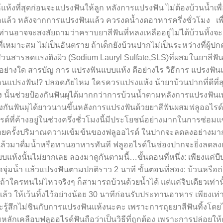
แห้งที่สุดก่อนจะแปรงฟันให้ลูก หลังการแปรงฟัน ไม่ต้องบ้วนน้ำเพื่
อแล้ว หลังจากการแปรงฟันแล้ว ควรงดน้ำงดอาหารครึ่งชั่วโมง เพื่
ท่านอาจจะสงสัยถามว่าคราบยาสีฟันที่หลงเหลืออยู่ไม่ได้บ้วนทิ้งจะ
่เหมาะสม ไม่เป็นอันตราย ถ้าเด็กยังบ้วนปากไม่เป็นระหว่างที่ผู้ป
วนสารลดแรงตึงผิว (Sodium Lauryl Sulfate,SLS)ที่ผสมในยาสีฟันน
ย่างใด สารบัญ การ แปรงฟันแบบแห้ง ดีอย่างไร วิธีการ แปรงฟัน
แปรงฟัน!? ปลอดภัยไหม ใครควรแปรงแห้ง น้ายาบ้วนปากที่ดีที่
นั้นช่วยป้องกันฟันผุได้มากกว่าการบ้วนน้ำตามหลังการแปรงฟัน
ป้องกันฟันผุได้ยาวนานขึ้นหลังการแปรงฟันด้วยยาสีฟันผสมฟลูออไรด
ด์ที่ค้างอยู่ในช่วงครึ่งชั่วโมงนี้มีประโยชน์อย่างมากในการซ่อม
น้ำหลายครั้งปริมาณความเข้มข้นของฟลูออไรด์ ในปากจะลดลงอย่างมา
แล้วมาดื่มน้ำหรือทานอาหารทันที ฟลูออไรด์ในช่องปากจะยิ่งลดลง
้งนั้นไม่ยากเลย ลองมาดูกันตามนี้…ขั้นตอนที่หนึ่ง: เพียงแค่บี
ุ่มน้ำ แล้วแปรงฟันตามปกติราว 2 นาที ขั้นตอนที่สอง: บ้วนหรือถ
้าใครทนไม่ไหวจริงๆ ก็สามารถบ้วนด้วยน้ำได้ แต่แค่จิบเดียวเท่าน
ว ให้เว้นทิ้งไว้อย่างน้อย 30 นาทีก่อนรับประทานอาหาร เพียงเท่าน
จจะรู้สึกไม่ชินกับการแปรงฟันแห้งนะคะ เพราะการถุยยาสีฟันทิ้งโดย
มหลักเคลือบฟลูออไรด์ฟันถือว่าเป็นวิธีที่ถูกต้อง เพราะการปล่อยใ