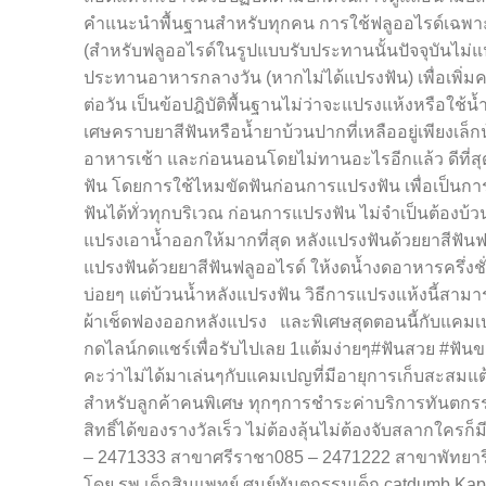
คำแนะนำพื้นฐานสำหรับทุกคน การใช้ฟลูออไรด์เฉพาะที่วิ
(สำหรับฟลูออไรด์ในรูปแบบรับประทานนั้นปัจจุบันไม่แน
ประทานอาหารกลางวัน (หากไม่ได้แปรงฟัน) เพื่อเพิ่มคว
ต่อวัน เป็นข้อปฎิบัติพื้นฐานไม่ว่าจะแปรงแห้งหรือใช้น
เศษคราบยาสีฟันหรือน้ำยาบ้วนปากที่เหลืออยู่เพียงเล็
อาหารเช้า และก่อนนอนโดยไม่ทานอะไรอีกแล้ว ดีที่ส
ฟัน โดยการใช้ไหมขัดฟันก่อนการแปรงฟัน เพื่อเป็นการ
ฟันได้ทั่วทุกบริเวณ ก่อนการแปรงฟัน ไม่จำเป็นต้องบ
แปรงเอาน้ำออกให้มากที่สุด หลังแปรงฟันด้วยยาสีฟันฟล
แปรงฟันด้วยยาสีฟันฟลูออไรด์ ให้งดน้ำงดอาหารครึ่งช
บ่อยๆ แต่บ้วนน้ำหลังแปรงฟัน วิธีการแปรงแห้งนี้สามารถใ
ผ้าเช็ดฟองออกหลังแปรง และพิเศษสุดตอนนี้กับแคมเป
กดไลน์กดแชร์เพื่อรับไปเลย 1แต้มง่ายๆ#ฟันสวย #ฟัน
คะว่าไม่ได้มาเล่นๆกับแคมเปญที่มีอายุการเก็บสะสมแต
สำหรับลูกค้าคนพิเศษ ทุกๆการชำระค่าบริการทันตกรรม
สิทธิ์ได้ของรางวัลเร็ว ไม่ต้องลุ้นไม่ต้องจับสลากใครก็
– 2471333 สาขาศรีราชา085 – 2471222 สาขาพัทยารีบเ
โดย รพ.เด็กสินแพทย์ ศูนย์ทันตกรรมเด็ก catdumb K