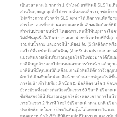
เป็นเวลานาน (มากกว่า 1 ชั่วโมง) ยาสีฟันมี SLS ไม่เก
ส่วนใหญ่จะถูกถุยทิ้งไป คราบที่หลงเหลือจะถูกชะล้างอ
ไม่สร้างความกังวลว่า SLS จะท าให้เกิดการแพ้หรือระคา
สารใดๆ ควรที่จะอ่านฉลากและหลีกเลี่ยงผลิตภัณฑ์ที
สำหรับประชาชนทั่วไ โดยเฉพาะคนที่มีฟันผุมาก (ไม่คว
ไม่มีฟันผุหรือใม่กินน้ าตาลเลย น้ายาบ้วนปากที่ดีที่สุด
รวมกับน้ำลาย และอาจมีน้ำเพียง1 จิบ (5 มิลลิลิตร หรื
ออไรด์ที่จะช่วยป้องกันฟันผุ (สำหรับส่วนประกอบอย่างอ
แปรงฟันช่วยเพิ่มปริมาณฟลูออไรด์ในช่องปากได้เป็นอย่าง
ยาสีฟันถูกล้างออกไปจนหมดจากการบ้วนน้ า แล้วถูกแ
ยาสีฟันที่มีคุณสมบัติเคลือบเกาะผิวฟันได้ดีกว่าจึงสู
ด้วยให้เพียงจิบเล็กน้อย คือน้ ายาบ้วนปากฟลูออไรด์ชั้น
การจิบน้าเข้าไปเพียงเล็กน้อย (5 มิลลิลิตร หรือ 1 ช้
ยังคงบ้วนทิ้งอย่างต่อเนื่องเป็นเวลา 60 วินาที ปริม
ซึ่งทั้งสองวิธีนี้ปริมาณฟลูออไรด์จะลดลงจากการไม่บ้วน
ภายในเวลา 2 วินาที โดยใช้ปริมาณน้ าตามปกติ ปริม
ประสิทธิภาพในการป้องกันฟันผุไม่ได้แตกต่างกัน แต่ยาส
สอดแทรกเข้าในวิธีปฏิบัติตามปกติในการดูแลอนามัยส่