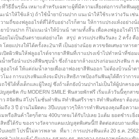
ธีอื่นๆนั้น เหมาะสำหรับเฉพาะผู้ที่มีความเสี่ยงต่อการเกิดฟันผุส
ะนำให้ใช้แล้ว) ถ้าใช้น้ำยาบ้วนปาก แนะนำให้ใช้ระหว่างวัน เช่น 
ามถี่ของฟลูออไรด์ที่ได้รับอย่างไรก็ตาม ให้การแปรงแห้งอย่างน้อย
้ำยาบ้วนปาก ก็ไม่แนะนำให้บ้วนน้ าตามทั้งสิ้น เพื่อคงฟลูออไรด์ไว
กน้อยไม่เป็นอันตรายแต่อย่างใด สรุป ควรแปรงฟันวันละ 2 ครั้ง คือ
ุด โดยแปรงให้ได้ครั้งละ2นาที เป็นอย่างน้อย ควรขจัดเศษอาหาร
เปิดผิวฟันให้ฟลูออไรด์จากยาสีฟันที่เราแปรงเข้าไปทำหน้าที่ซ่อ
้วนน้ำหรือนำแปรงสีฟันชุบน้ำ ซึ่งถ้าอยากล้างแปรงก่อนแปรงฟัน ก 
ูออไรด์ ให้แค่ถ่มน้ำลายเพื่อเอาฟองยาสีฟันออก ไม่ต้องบ้วนน้ำต
ั่วโมง การแปรงฟันแห้งจะมีประสิทธิภาพป้องกันฟันผุได้ดีกว่าการ
ช้ได้ทั้งเด็กและผู้ใหญ่ ซึ่งถ้าเด็กยังบ้วนปากไม่เป็นให้ผู้ปกครอง
ญสุดชิค กับ MODERN SMILE ฟันสวยพักฟรี เริ่มแล้ววันนี้ทุกสา
ขาว #จัดฟัน #โปรโมชั่นทำฟัน #ทำฟันศรีราชา #ทำฟันพัทยา ต้อง
้มถึง 3 ปี อ่านไม่ผิดคะ 3ปีแบบยาวๆให้การทำฟันของคุณคือความค
หรือสินค้าใดๆก็ตาม 400บาทจะได้รับไปเลย 1แต้ม ยอดชำระยิ่งมา
มีสิทธิ์ได้รับ ของรางวัลจากแคมเปญสุดพิเศษนี้!!! ติดต่อสอบถามเพิ่
ลย!!! โปรนี้ไม่ควรพลาด ที่มา : การแปรงฟันแห้ง 20 ธ.ค. 2562 
apook “แปรงแห้ง” กันเถอะ รศ.ทญ.ดร. สุดาดวง กฤษฎาพงษ์คณะทั