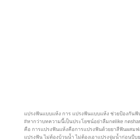
แปรงฟันแบบแห้ง การ แปรงฟันแบบแห้ง ช่วยป้องกันฟันผ
#หากว่าบทความนี้เป็นประโยชน์อย่าลืมกดlike กดshar
คือ การแปรงฟันแห้งคือการแปรงฟันด้วยยาสีฟันผสมฟลู
แปรงฟัน ไม่ต้องบ้วนน้ำ ไม่ต้องเอาแปรงจุ่มน้ำก่อนบี