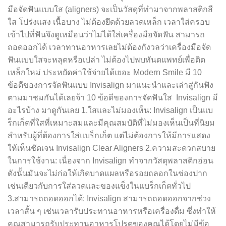
มือจัดฟันแบบใส (aligners) จะเป็นวัสดุที่ทำมาจากพลาสติกสี
ใส โปร่งแสง เนื้อบาง ไม่ต้องยึดด้วยลวดเหล็ก เวลาใส่ครอบ
เข้าไปที่ฟันจึงดูเหมือนว่าไม่ได้ใส่เครื่องมือจัดฟัน สามารถ
ถอดออกได้ เวลาทานอาหารเลยไม่ต้องกังวลว่าเครื่องมือจัด
ฟันแบบใสจะหลุดหรือเปล่า ไม่ต้องไปพบทันตแพทย์เพื่อติด
เหล็กใหม่ ประหยัดค่าใช้จ่ายได้เยอะ Modern Smile มี 10
ข้อดีของการจัดฟันแบบ Invisalign มาแนะนำและเล่าสู่กันฟัง
ตามมาชมกันได้เลยจ้า 10 ข้อดีของการจัดฟันใส Invisalign มี
อะไรบ้าง มาดูกันเลย 1.ใสและไม่มองเห็น: Invisalign เป็นแบ
ร็กเก็ตที่ใสที่เหมาะสมและมีคุณสมบัติที่ไม่มองเห็นเป็นที่นิยม
สำหรับผู้ที่ต้องการใส่แบร็กเก็ต แต่ไม่ต้องการให้มีการแสดง
ให้เห็นชัดเจน Invisalign Clear Aligners 2.ความสะดวกสบาย
ในการใช้งาน: เนื่องจาก Invisalign ทำจากวัสดุพลาสติกอ่อน
ดังนั้นมันจะไม่ก่อให้เกิดบาดแผลหรือรอยถลอกในช่องปาก
เช่นเดียวกับการใส่ลวดและของแข็งในแบร็กเก็ตทั่วไป
3.สามารถถอดออกได้: Invisalign สามารถถอดออกจากช่วง
เวลาสั้น ๆ เช่นเวลารับประทานอาหารหรือเครื่องดื่ม ซึ่งทำให้
คุณสามารถรับประทานอาหารโปรดของคุณได้โดยไม่มีข้อ