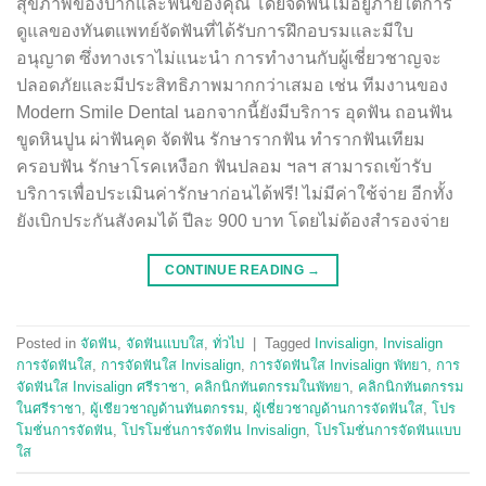
สุขภาพของปากและฟันของคุณ โดยจัดฟันไม่อยู่ภายใต้การ
ดูแลของทันตแพทย์จัดฟันที่ได้รับการฝึกอบรมและมีใบ
อนุญาต ซึ่งทางเราไม่แนะนำ การทำงานกับผู้เชี่ยวชาญจะ
ปลอดภัยและมีประสิทธิภาพมากกว่าเสมอ เช่น ทีมงานของ
Modern Smile Dental นอกจากนี้ยังมีบริการ อุดฟัน ถอนฟัน
ขูดหินปูน ผ่าฟันคุด จัดฟัน รักษารากฟัน ทำรากฟันเทียม
ครอบฟัน รักษาโรคเหงือก ฟันปลอม ฯลฯ สามารถเข้ารับ
บริการเพื่อประเมินค่ารักษาก่อนได้ฟรี! ไม่มีค่าใช้จ่าย อีกทั้ง
ยังเบิกประกันสังคมได้ ปีละ 900 บาท โดยไม่ต้องสำรองจ่าย
CONTINUE READING
→
Posted in
จัดฟัน
,
จัดฟันแบบใส
,
ทั่วไป
|
Tagged
Invisalign
,
Invisalign
การจัดฟันใส
,
การจัดฟันใส Invisalign
,
การจัดฟันใส Invisalign พัทยา
,
การ
จัดฟันใส Invisalign ศรีราชา
,
คลิกนิกทันตกรรมในพัทยา
,
คลิกนิกทันตกรรม
ในศรีราชา
,
ผู้เชียวชาญด้านทันตกรรม
,
ผู้เชี่ยวชาญด้านการจัดฟันใส
,
โปร
โมชั่นการจัดฟัน
,
โปรโมชั่นการจัดฟัน Invisalign
,
โปรโมชั่นการจัดฟันแบบ
ใส