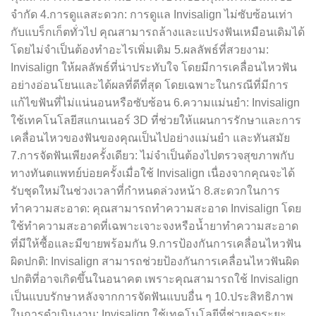
จำกัด 4.การดูแลสะดวก: การดูแล Invisalign ไม่ซับซ้อนเท่า
กับแบร็กเก็ตทั่วไป คุณสามารถล้างและแปรงฟันเหมือนเดิมได้
โดยไม่จำเป็นต้องทำอะไรเพิ่มเติม 5.ผลลัพธ์ที่สวยงาม:
Invisalign ให้ผลลัพธ์ที่น่าประทับใจ โดยมีการเคลื่อนไหวฟัน
อย่างอ่อนโยนและได้ผลที่ดีที่สุด โดยเฉพาะในกรณีที่มีการ
แก้ไขฟันที่ไม่แน่นอนหรือซับซ้อน 6.ความแม่นยำ: Invisalign
ใช้เทคโนโลยีสแกนเนอร์ 3D ที่ช่วยให้แผนการรักษาและการ
เคลื่อนไหวของฟันของคุณเป็นไปอย่างแม่นยำ และทันสมัย
7.การจัดฟันเพียงครั้งเดียว: ไม่จำเป็นต้องไปตรวจสุขภาพกับ
ทางทันตแพทย์บ่อยครั้งเมื่อใช้ Invisalign เนื่องจากคุณจะได้
รับชุดใหม่ในช่วงเวลาที่กำหนดล่วงหน้า 8.สะดวกในการ
ทำความสะอาด: คุณสามารถทำความสะอาด Invisalign โดย
ใช้ทำความสะอาดที่เฉพาะเจาะจงหรือน้ำยาทำความสะอาด
ที่มีให้ซื้อและมีขายพร้อมกัน 9.การป้องกันการเคลื่อนไหวฟัน
ผิดปกติ: Invisalign สามารถช่วยป้องกันการเคลื่อนไหวฟันผิด
ปกติที่อาจเกิดขึ้นในอนาคต เพราะคุณสามารถใช้ Invisalign
เป็นแบบรักษาหลังจากการจัดฟันแบบอื่น ๆ 10.ประสิทธิภาพ
ในการดำเนินงาน: Invisalign ใช้เทคโนโลยีที่ช่วยลดระยะ