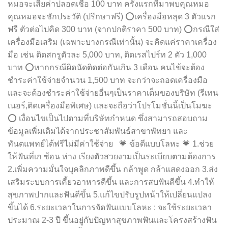
หมอจะเสียค่าปลอดเชื้อ 100 บาท ครั้งแรกที่มาพบคุณหมอ
คุณหมอจะชักประวัติ (ปรึกษาฟรี) ⭕เครื่องมือหลุด 3 ตัวแรก
ฟรี ตัวต่อไปคิด 300 บาท (จากปกติราคา 500 บาท) ⭕กรณีใส่
เครื่องมือเสริม (เฉพาะบางกรณีเท่านั้น) จะคิดแค่ราคาเครื่อง
มือ เช่น ติดสกรูตัวละ 5,000 บาท, ติดเรสไปร์ท 2 ตัว 1,000
บาท ⭕หากกรณีผิดนัดติดต่อกันเกิน 3 เดือน คนไข้จะต้อง
ชำระค่าใช้จ่ายจำนวน 1,500 บาท จะกว่าจะถอดเครื่องมือ
และจะต้องชำระค่าใช้จ่ายอื่นๆเป็นราคาเต็มของบริษัท (รีเทน
เนอร์,ติดเครื่องมือพิเศษ) และจะถือว่าโปรโมชั่นนี้เป็นโมฆะ
⭕ เงื่อนไขเป็นไปตามที่บริษัทกำหนด ซึ่งสามารถสอบถาม
ข้อมูลเพิ่มเติมได้จากประชาสัมพันธ์สาขาพัทยา และ
ทันตแพทย์ได้ฟรีไม่มีค่าใช้จ่าย 💗 ข้อดีแบบโลหะ 💗 1.ช่วย
ให้ฟันที่เก ซ้อน ห่าง เรียงตัวสวยงามเป็นระเบียบตามต้องการ
2.เพิ่มความมั่นใจบุคลิกภาพดีขึ้น กล้าพูด กล้าแสดงออก 3.ส่ง
เสริมระบบการเคี้ยวอาหารดีขึ้น และการสบฟันดีขึ้น 4.ทำให้
สุขภาพปากและฟันดีขึ้น 5.แก้ไขปรับรูปหน้าให้เปลี่ยนแปลง
ขึ้นได้ 6.ระยะเวลาในการจัดฟันแบบโลหะ : จะใช้ระยะเวลา
ประมาณ 2-3 ปี ขึ้นอยู่กับปัญหาสุขภาพฟันและโครงสร้างฟัน