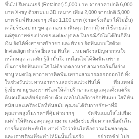
ขึ้นไป รีเทนเนอร์ (Retainer) 5,000 บาท จากราคาปกติ 6,000
บาท X-ray ด้วยระบบ 3D เหมาๆ เพียง 2,000 จากปกติ 5,000
บาท พิมพ์ฟันเหมาๆ เพียง 1,100 บาท (จ่ายครั้งเดียว ได้ไม่อั้น)
เคลียร์ช่องปาก ขูด อุด ถอน ผ่าฟันคุด (หากมี) ค่าใช้จ่ายแล้ว
แต่สุขภาพช่องปากของแต่ละบุคคล ในกรณีจัดไม่ได้ยินดีคืน
เงิน จัดได้ทั้งสาขาศรีราชา และพัทยา จัดฟันแบบใสด้วย
Invisalign สำเร็จ ยิ้มสวย ฟันใส …หมดกังวลปัญหากวนใจ
เหล็กหลุด ลวดหัก รู้สึกมั่นใจ เหมือนไม่ได้จัดฟัน เพราะ
เป็นการจัดฟันแบบใส ไม่ต้องอดอาหาร สามารถกินปิ้งย่าง
ชาบู หมดปัญหาอาหารติดฟัน เพราะสามารถถอดออกได้ ทั้ง
ในช่วงรับประทานอาหารและช่วงแปรงฟันได้ ทีมแพทย์
ผู้เชี่ยวชาญของเราพร้อมให้คำปรึกษาและดูแลคุณตั้งแต่เริ่ม
ต้นจนถึงผลลัพธ์สุดท้าย ด้วยเทคโนโลยีการจัดฟันแบบใสที่ทัน
สมัย และเครื่องมือที่ทันสมัย คุณจะได้รับการรักษาที่มี
คุณภาพสูงในราคาที่คุ้มค่ามากๆ จัดฟันแบบใสไม่เพียง
แค่ทำให้ฟันของคุณดูสวยงาม แต่ยังช่วยเพิ่มความเชื่อมั่นใน
การยิ้มสุดประทับใจ เราเข้าใจว่าฟันใสคือความฝันของคุณ
และเราพร้อมที่จะทำให้ฝันนั้นเป็นจริง อย่ารอช้า! โปร