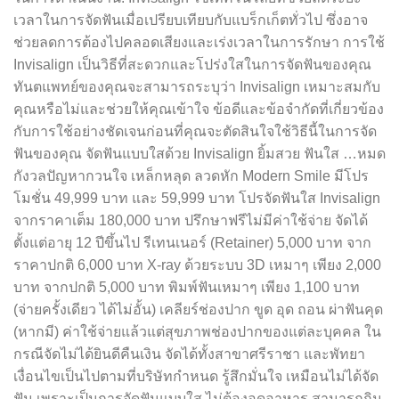
เวลาในการจัดฟันเมื่อเปรียบเทียบกับแบร็กเก็ตทั่วไป ซึ่งอาจ
ช่วยลดการต้องไปคลอดเสียงและเร่งเวลาในการรักษา การใช้
Invisalign เป็นวิธีที่สะดวกและโปร่งใสในการจัดฟันของคุณ
ทันตแพทย์ของคุณจะสามารถระบุว่า Invisalign เหมาะสมกับ
คุณหรือไม่และช่วยให้คุณเข้าใจ ข้อดีและข้อจำกัดที่เกี่ยวข้อง
กับการใช้อย่างชัดเจนก่อนที่คุณจะตัดสินใจใช้วิธีนี้ในการจัด
ฟันของคุณ จัดฟันแบบใสด้วย Invisalign ยิ้มสวย ฟันใส …หมด
กังวลปัญหากวนใจ เหล็กหลุด ลวดหัก Modern Smile มีโปร
โมชั่น 49,999 บาท และ 59,999 บาท โปรจัดฟันใส Invisalign
จากราคาเต็ม 180,000 บาท ปรึกษาฟรีไม่มีค่าใช้จ่าย จัดได้
ตั้งแต่อายุ 12 ปีขึ้นไป รีเทนเนอร์ (Retainer) 5,000 บาท จาก
ราคาปกติ 6,000 บาท X-ray ด้วยระบบ 3D เหมาๆ เพียง 2,000
บาท จากปกติ 5,000 บาท พิมพ์ฟันเหมาๆ เพียง 1,100 บาท
(จ่ายครั้งเดียว ได้ไม่อั้น) เคลียร์ช่องปาก ขูด อุด ถอน ผ่าฟันคุด
(หากมี) ค่าใช้จ่ายแล้วแต่สุขภาพช่องปากของแต่ละบุคคล ใน
กรณีจัดไม่ได้ยินดีคืนเงิน จัดได้ทั้งสาขาศรีราชา และพัทยา
เงื่อนไขเป็นไปตามที่บริษัทกำหนด รู้สึกมั่นใจ เหมือนไม่ได้จัด
ฟัน เพราะเป็นการจัดฟันแบบใส ไม่ต้องอดอาหาร สามารถกิน