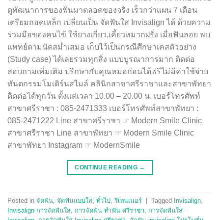
ดูพัฒนาการของฟันมาตลอดของจริง เร็วกว่าแผน 7 เดือน
เตรียมถอดเหล็ก เปลี่ยนเป็น จัดฟันใส Invisalign ได้ ด้วยความ
ร่วมมือของคนไข้ ใช้ยางเกี่ยว,เคี้ยวหมากฝรั่ง เมื่อฟันลอย พบ
แพทย์ตามนัดสม่ำเสมอ เก็บไว้เป็นกรณีศึกษาเคสตัวอย่าง
(Study case) ได้เลยรวมทุกสิ่ง แบบบูรณาการมาก ติดต่อ
สอบถามเพิ่มเติม ปรึกษากับคุณหมอก่อนได้ฟรีไม่มีค่าใช้จ่าย
ทันตกรรมโมเดิร์นสไมล์ คลินิกสาขาศรีราชาและสาขาพัทยา
ติดต่อได้ทุกวัน ตั้งแต่เวลา 10.00 – 20.00 น. เบอร์โทรศัพท์
สาขาศรีราชา : 085-2471333 เบอร์โทรศัพท์สาขาพัทยา :
085-2471222 Line สาขาศรีราชา ☞ Modern Smile Clinic
สาขาศรีราชา Line สาขาพัทยา ☞ Modern Smile Clinic
สาขาพัทยา Instagram ☞ ModernSmile
CONTINUE READING
→
Posted in
จัดฟัน
,
จัดฟันแบบใส
,
ทั่วไป
,
รีเทนเนอร์
|
Tagged
Invisalign
,
Invisalign การจัดฟันใส
,
การจัดฟัน ทำฟัน ศรีราชา
,
การจัดฟันใส