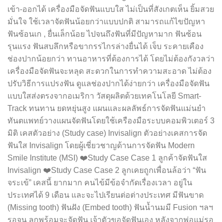
เข้า-ออกได้ เครื่องมือจัดฟันแบบใส ไม่เป็นที่สังเกตเห็น ยิ้มสวย
มั่นใจ ใช้เวลาจัดฟันน้อยกว่าแบบปกติ สามารถแก้ไขปัญหา
ฟันซ้อนเก , ยื่นเล็กน้อย ไปจนถึงฟันที่มีปัญหามาก ฟันซ้อน
รุนแรง ฟันสบลึกหรือขากรรไกรล่างยื่นได้ เจ็บ ระคายเคือง
ช่องปากน้อยกว่า ทานอาหารที่ต้องการได้ โดยไม่ต้องกังวลว่า
เครื่องมือจัดฟันจะหลุด สะดวกในการทำความสะอาด ไม่ต้อง
ปรับวิธีการแปรงฟัน ดูแลช่องปากได้ง่ายกว่า เครื่องมือจัดฟัน
แบบใสส่งตรงจากอเมริกา วัสดุผลิตด้วยเทคโนโลยี Smart-
Track ทนทาน ยดหยุ่นสูง แผนและผลลัพธ์การจัดฟันแม่นยำ
ทันตแพทย์วางแผนจัดฟันโดยใช้เครืองมือระบบคอมพิวเตอร์ 3
มิติ เคสตัวอย่าง (Study case) Invisalign ตัวอย่างเคสการจัด
ฟันใส Invisalign โดยผู้เชี่ยวชาญด้านการจัดฟัน Modern
Smile Institute (MSI) ❤️Study Case Case 1 ลูกค้าจัดฟันใส
Invisalign ❤️Study Case Case 2 ลูกเคยถูกเพื่อนล้อว่า “ฟัน
จระเข้” เคสนี้ ยากมาก คนไข้มีข้อจำกัดเรื่องเวลา อยู่ใน
ประเทศได้ 9 เดือน และจะไปเรียนต่อต่างประเทศ มีฟันขาด
(Missing tooth) ฟันฝัง (Embed tooth) ฟันน้ำนมมี Fusion ฯลฯ
รอจน ลูกพร้อมจะจัดฟัน เจ้าตัวขอจัดฟันเอง หลังจากพ่อแม่รอ