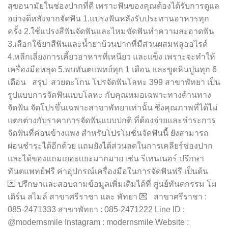
สุขอนามัยในช่องปากที่ดี เพราะฟันของคุณต้องได้รับการดูแล
อย่างดีหลังจากจัดฟัน 1.แปรงฟันหลังรับประทานอาหารทุก
ครั้ง 2.ใช้แปรงสีฟันจัดฟันและไหมขัดฟันทำความสะอาดฟัน
3.เลือกใช้ยาสีฟันและน้ำยาบ้วนปากที่มีส่วนผสมฟลูออไรด์
4.หลีกเลี่ยงการเคี้ยวอาหารที่เหนียว และแข็ง เพราะจะทำให้
เครื่องมือหลุด 5.พบทันตแพทย์ทุก 1 เดือน และขูดหินปูนทุก 6
เดือน สรุป สวยตะโกน โปรจัดฟันโลหะ 399 สาขาพัทยา เป็น
รูปแบบการจัดฟันแบบโลหะ กับคุณหมอเฉพาะทางด้านทาง
จัดฟัน จัดโปรขึ้นเฉพาะสาขาพัทยาเท่านั้น ซึ่งคุณภาพที่ได้ไม่
แตกต่างกับราคาการจัดฟันแบบปกติ ที่ต้องจ่ายและชำระการ
จัดฟันที่ค่อนข้างแพง สำหรับโปรโมชั่นจัดฟันนี้ ยังสามารถ
ผ่อนชำระได้อีกด้วย แถมยังได้ส่วนลดในการเคลียร์ช่องปาก
และได้ของแถมเยอะเเยะมากมาย เช่น รีเทนเนอร์ ปรึกษา
ทันตแพทย์ฟรี ค่าอุปกรณ์เครื่องมือในการจัดฟันฟรี เป็นต้น
💌 ปรึกษาและสอบถามข้อมูลเพิ่มเติมได้ที่ ศูนย์ทันตกรรม โม
เดิร์น สไมล์ สาขาศรีราชา และ พัทยา 💌 สาขาศรีราชา :
085-2471333 สาขาพัทยา : 085-2471222 Line ID :
@modernsmile Instagram : modernsmile Website :