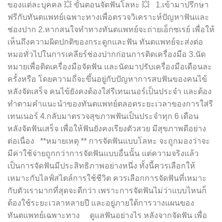
ของแต่ละบุคคล 💥 ขั้นตอนจัดฟันโลหะ 💥 1.เข้ามาปรึกษา
ฟรีกับทันตแพทย์เฉพาะทางเพื่อตรวจวิเคราะห์ปัญหาฟันและ
ช่องปาก 2.หากสนใจทำทางทันตแพทย์จะถ่ายเอ็กซเรย์ เพื่อให้
เห็นถึงความผิดปกติของกระดูกและฟัน ทันตแพทย์จะส่งต่อ
หมอทั่วไปในการเคลียร์ช่องปากก่อนการติดเครื่องมือ 3.นัด
หมายเพื่อติดเครื่องมือจัดฟัน และนัดมาปรับเครื่องมือเดือนละ
ครั้งหรือ โดยความถี่จะขึ้นอยู่กับปัญหาการสบฟันของคนไข้
หลังจัดเสร็จ คนไข้ยังคงต้องใส่รีเทนเนอร์เป็นประจำ และต้อง
ทำตามคำแนะนำของทันตแพทย์ตลอดระยะเวลาของการใส่รี
เทนเนอร์ 4.กลับมาตรวจสุขภาพฟันเป็นประจำทุก 6 เดือน
หลังจัดฟันเสร็จ เพื่อให้ฟันยังคงเรียงตัวสวย มีสุขภาพดีอย่าง
ต่อเนื่อง **หมายเหตุ ** การจัดฟันแบบโลหะ จะถูกมองว่าจะ
มีค่าใช้จ่ายถูกกว่าการจัดฟันแบบอื่นนั้น แต่ความจริงแล้ว
เป็นการจัดฟันมีประสิทธิภาพอย่างหนึ่ง ทั้งนี้ควรเลือกให้
เหมาะกับไลฟ์สไตล์การใช้ชีวิต ควรเลือกการจัดฟันที่เหมาะ
กับตัวเรามากที่สุดจะดีกว่า เพราะการจัดฟันไม่ว่าแบบไหนก็
ต้องใช้ระยะเวลาหลายปี และอยู่ภายใต้การวางแผนของ
ทันตแพทย์เฉพาะทาง ดูแลฟันอย่างไร หลังจากจัดฟัน เพื่อ