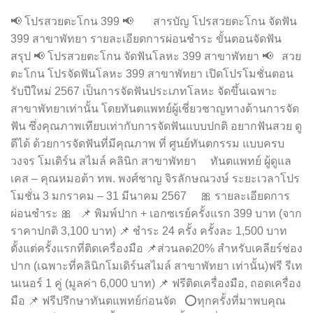
📢 โปรสวยตะโกน 399 📢 สารบัญ โปรสวยตะโกน จัดฟัน
399 สาขาพัทยา รายละเอียดการผ่อนชำระ ขั้นตอนจัดฟัน
สรุป 📢 โปรสวยตะโกน จัดฟันโลหะ 399 สาขาพัทยา 📢 สวย
ตะโกน โปรจัดฟันโลหะ 399 สาขาพัทยา เปิดโปรโมชั่นตอน
รับปีใหม่ 2567 เป็นการจัดฟันประเภทโลหะ จัดขึ้นเฉพาะ
สาขาพัทยาเท่านั้น โดยทันตแพทย์ผู้เชี่ยวชาญทางด้านการจัด
ฟัน ซึ่งคุณภาพเทียบเท่ากับการจัดฟันแบบปกติ อยากฟันสวย ดู
ดีได้ ด้วยการจัดฟันที่มีคุณภาพ ที่ ศูนย์ทันตกรรม แบบครบ
วงจร โมเดิร์น สไมล์ คลินิก สาขาพัทยา ทันตแพทย์ ผู้ดูแล
เคส – คุณหมอต้า ทพ. พงศ์ชาญ จิรลักษณวงษ์ ระยะเวลาโปร
โมชั่น 3 มกราคม – 31 มีนาคม 2567 🎀 รายละเอียดการ
ผ่อนชำระ 🎀 📌 พิมพ์ปาก + เอกซเรย์ครั้งแรก 399 บาท (จาก
ราคาปกติ 3,100 บาท) 📌 ชำระ 24 ครั้ง ครั้งละ 1,500 บาท
ตั้งแต่ครั้งแรกที่ติดเครื่องมือ 📌ส่วนลด20% สำหรับเคลียร์ช่อง
ปาก (เฉพาะที่คลินิกโมเดิร์นสไมล์ สาขาพัทยา เท่านั้น)ฟรี รีเท
นเนอร์ 1 คู่ (มูลค่า 6,000 บาท) 📌 ฟรีติดเครื่องมือ, ถอดเครื่อง
มือ 📌 ฟรีปรึกษาทันตแพทย์ก่อนจัด ⭕ทุกครั้งที่มาพบคุณ