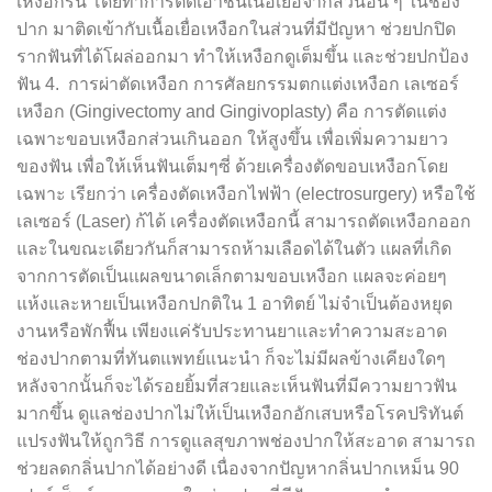
เหงือกร่น โดยทำการตัดเอาชิ้นเนื้อเยื่อจากส่วนอื่น ๆ ในช่อง
ปาก มาติดเข้ากับเนื้อเยื่อเหงือกในส่วนที่มีปัญหา ช่วยปกปิด
รากฟันที่ได้โผล่ออกมา ทำให้เหงือกดูเต็มขึ้น และช่วยปกป้อง
ฟัน 4. การผ่าตัดเหงือก การศัลยกรรมตกแต่งเหงือก เลเซอร์
เหงือก (Gingivectomy and Gingivoplasty) คือ การตัดแต่ง
เฉพาะขอบเหงือกส่วนเกินออก ให้สูงขึ้น เพื่อเพิ่มความยาว
ของฟัน เพื่อให้เห็นฟันเต็มๆซี่ ด้วยเครื่องตัดขอบเหงือกโดย
เฉพาะ เรียกว่า เครื่องตัดเหงือกไฟฟ้า (electrosurgery) หรือใช้
เลเซอร์ (Laser) ก้ได้ เครื่องตัดเหงือกนี้ สามารถตัดเหงือกออก
และในขณะเดียวกันก็สามารถห้ามเลือดได้ในตัว แผลที่เกิด
จากการตัดเป็นแผลขนาดเล็กตามขอบเหงือก แผลจะค่อยๆ
แห้งและหายเป็นเหงือกปกติใน 1 อาทิตย์ ไม่จำเป็นต้องหยุด
งานหรือพักฟื้น เพียงแค่รับประทานยาและทำความสะอาด
ช่องปากตามที่ทันตแพทย์แนะนำ ก็จะไม่มีผลข้างเคียงใดๆ
หลังจากนั้นก็จะได้รอยยิ้มที่สวยและเห็นฟันที่มีความยาวฟัน
มากขึ้น ดูแลช่องปากไม่ให้เป็นเหงือกอักเสบหรือโรคปริทันต์
แปรงฟันให้ถูกวิธี การดูแลสุขภาพช่องปากให้สะอาด สามารถ
ช่วยลดกลิ่นปากได้อย่างดี เนื่องจากปัญหากลิ่นปากเหม็น 90