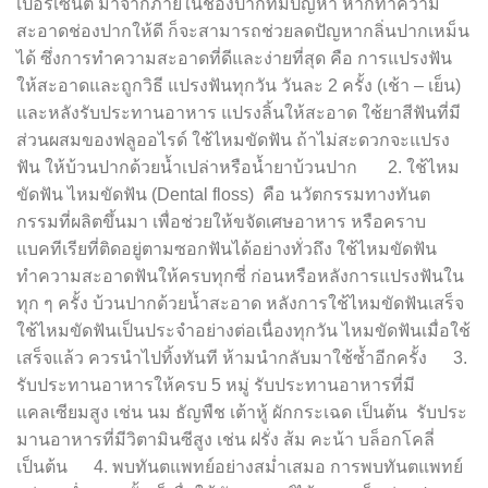
เปอร์เซ็นต์ มาจากภายในช่องปากที่มีปัญหา หากทำความ
สะอาดช่องปากให้ดี ก็จะสามารถช่วยลดปัญหากลิ่นปากเหม็น
ได้ ซึ่งการทำความสะอาดที่ดีและง่ายที่สุด คือ การแปรงฟัน
ให้สะอาดและถูกวิธี แปรงฟันทุกวัน วันละ 2 ครั้ง (เช้า – เย็น)
และหลังรับประทานอาหาร แปรงลิ้นให้สะอาด ใช้ยาสีฟันที่มี
ส่วนผสมของฟลูออไรด์ ใช้ไหมขัดฟัน ถ้าไม่สะดวกจะแปรง
ฟัน ให้บ้วนปากด้วยน้ำเปล่าหรือน้ำยาบ้วนปาก 2. ใช้ไหม
ขัดฟัน ไหมขัดฟัน (Dental floss) คือ นวัตกรรมทางทันต
กรรมที่ผลิตขึ้นมา เพื่อช่วยให้ขจัดเศษอาหาร หรือคราบ
แบคทีเรียที่ติดอยู่ตามซอกฟันได้อย่างทั่วถึง ใช้ไหมขัดฟัน
ทำความสะอาดฟันให้ครบทุกซี่ ก่อนหรือหลังการแปรงฟันใน
ทุก ๆ ครั้ง บ้วนปากด้วยน้ำสะอาด หลังการใช้ไหมขัดฟันเสร็จ
ใช้ไหมขัดฟันเป็นประจำอย่างต่อเนื่องทุกวัน ไหมขัดฟันเมื่อใช้
เสร็จแล้ว ควรนำไปทิ้งทันที ห้ามนำกลับมาใช้ซ้ำอีกครั้ง 3.
รับประทานอาหารให้ครบ 5 หมู่ รับประทานอาหารที่มี
แคลเซียมสูง เช่น นม ธัญพืช เต้าหู้ ผักกระเฉด เป็นต้น รับประ
มานอาหารที่มีวิตามินซีสูง เช่น ฝรั่ง ส้ม คะน้า บล็อกโคลี่
เป็นต้น 4. พบทันตแพทย์อย่างสม่ำเสมอ การพบทันตแพทย์