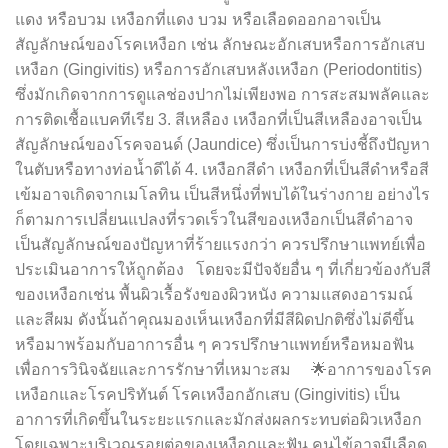
แดง หรือบวม เหงือกที่แดง บวม หรือเลือดออกอาจเป็น
สัญลักษณ์ของโรคเหงือก เช่น ลักษณะอักเสบหรือการอักเสบ
เหงือก (Gingivitis) หรือการอักเสบหลังเหงือก (Periodontitis)
ซึ่งมักเกิดจากการดูแลช่องปากไม่เพียงพอ การสะสมพลัคและ
การติดเชื้อแบคทีเรีย 3. สีเหลือง เหงือกที่เป็นสีเหลืองอาจเป็น
สัญลักษณ์ของโรคจอนด์ (Jaundice) ซึ่งเป็นการบ่งชี้ถึงปัญหา
ในตับหรือทางท่อน้ำดีได้ 4. เหงือกสีดำ เหงือกที่เป็นสีดำหรือสี
เข้มอาจเกิดจากเมโลทิน เป็นสีหนึ่งที่พบได้ในร่างกาย อย่างไร
ก็ตามการเปลี่ยนแปลงที่รวดเร็วในสีของเหงือกเป็นสีดำอาจ
เป็นสัญลักษณ์ของปัญหาที่ร้ายแรงกว่า ควรปรึกษาแพทย์เพื่อ
ประเมินอาการให้ถูกต้อง โดยจะมีปัจจัยอื่น ๆ ที่เกี่ยวข้องกับสี
ของเหงือกเช่น พื้นผิวเรื้อรังของผิวหนัง ความแสดงอารมณ์
และสีผม ดังนั้นถ้าคุณมองเห็นเหงือกที่มีสีผิดปกติซึ่งไม่ดีขึ้น
หรือมาพร้อมกับอาการอื่น ๆ ควรปรึกษาแพทย์หรือหมอฟัน
เพื่อการวินิจฉัยและการรักษาที่เหมาะสม 🌟อาการของโรค
เหงือกและโรคปริทันต์ โรคเหงือกอักเสบ (Gingivitis) เป็น
อาการที่เกิดขึ้นในระยะแรกและมักส่งผลกระทบต่อผิวเหงือก
โดยเฉพาะบริเวณรอยต่อของเหงือกและฟัน คนไข้อาจมีเลือด