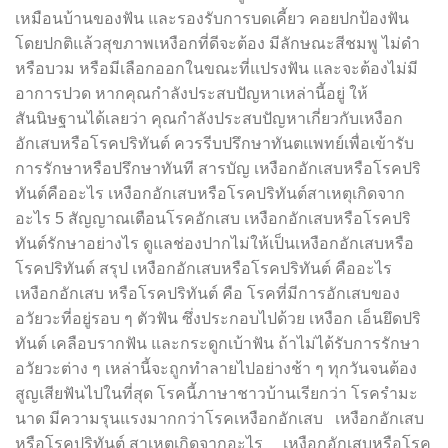
เหมือนบ้านของฟัน และรองรับการบดเคี้ยว คอยปกป้องฟัน
โดยปกติแล้วสุขภาพเหงือกที่ดีจะต้อง มีลักษณะสีชมพู ไม่ดำ
หรือบวม หรือมีเลือกออกในขณะที่แปรงฟัน และจะต้องไม่มี
อาการปวด หากคุณกำลังประสบปัญหาเหล่านี้อยู่ ให้
สันนิษฐานได้เลยว่า คุณกำลังประสบปัญหาเกี่ยวกับเหงือก
อักเสบหรือโรคปริทันต์ ควรรีบปรึกษาทันตแพทย์เพื่อเข้ารับ
การรักษาหรือปรึกษาทันที สารบัญ เหงือกอักเสบหรือโรคปริ
ทันต์คืออะไร เหงือกอักเสบหรือโรคปริทันต์สาเหตุเกิดจาก
อะไร 5 สัญญาณเตือนโรคอักเสบ เหงือกอักเสบหรือโรคปริ
ทันต์รักษาอย่างไร ดูแลช่องปากไม่ให้เป็นเหงือกอักเสบหรือ
โรคปริทันต์ สรุป เหงือกอักเสบหรือโรคปริทันต์ คืออะไร
เหงือกอักเสบ หรือโรคปริทันต์ คือ โรคที่มีการอักเสบของ
อวัยวะที่อยู่รอบ ๆ ตัวฟัน ซึ่งประกอบไปด้วย เหงือก เอ็นยึดปริ
ทันต์ เคลือบรากฟัน และกระดูกเบ้าฟัน ถ้าไม่ได้รับการรักษา
อวัยวะต่าง ๆ เหล่านี้จะถูกทำลายไปอย่างช้า ๆ ทุกวันจนต้อง
สูญเสียฟันไปในที่สุด โรคนี้ภาษาชาวบ้านเรียกว่า โรครำมะ
นาด มีความรุนแรงมากกว่าโรคเหงือกอักเสบ เหงือกอักเสบ
หรือโรคปริทันต์ สาเหตุเกิดจากอะไร เหงือกอักเสบหรือโรค