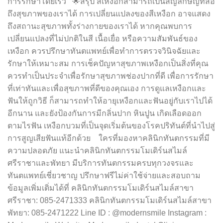
การรักษาโดยเร็ว 🌟สรุป สีเหงือกสามารถเป็นสัญลักษญ์ที่สื่อ
ถึงสุขภาพของเราได้ การเปลี่ยนแปลงของสีเหงือก อาจแสดง
ถึงสถานะสุขภาพทั้งร่างกายของเราได้ หากคุณพบการ
เปลี่ยนแปลงที่ไม่ปกติในสี เนื้อเยื่อ หรือความสัมพันธ์ของ
เหงือก ควรปรึกษาทันตแพทย์เพื่อทำการตรวจวินิจฉัยและ
รักษาให้เหมาะสม การเช็คปัญหาสุขภาพเหงือกเป็นสิ่งที่คุณ
ควรทำเป็นประจำเพื่อรักษาสุขภาพช่องปากที่ดี เพื่อการรักษา
ที่เท่าทันและเพื่อสุขภาพที่ดีของคุณเอง การดูแลเหงือกและ
ฟันให้ถูกวิธี ก็สามารถทำให้อายุเหงือกและฟันอยู่กับเราไปได้
อีกนาน และยังป้องกันการมีกลิ่นปาก หินปูน เกิดเลือดออก
ตามไรฟัน เหงือกบวมที่เป็นจุดเริ่มต้นของโรคปริทันต์ที่นำไปสู่
การสูญเสียฟันแท้อีกด้วย ใครที่มองหาคลินิกทันตกรรมที่มี
ความปลอดภัย แนะนำคลินิกทันตกรรมโมเดิร์นสไมล์
ศรีราชาและพัทยา มีบริการทันตกรรมครบทุกวงจรและ
ทันตแพทย์เชี่ยวชาญ ปรึกษาฟรีไม่ค่าใช้จ่ายและสอบถาม
ข้อมูลเพิ่มเติ่มได้ที่ คลินิกทันตกรรมโมเดิร์นสไมล์สาขา
ศรีราชา: 085-2471333 คลินิกทันตกรรมโมเดิร์นสไมล์สาขา
พัทยา: 085-2471222 Line ID : @modernsmile Instagram :