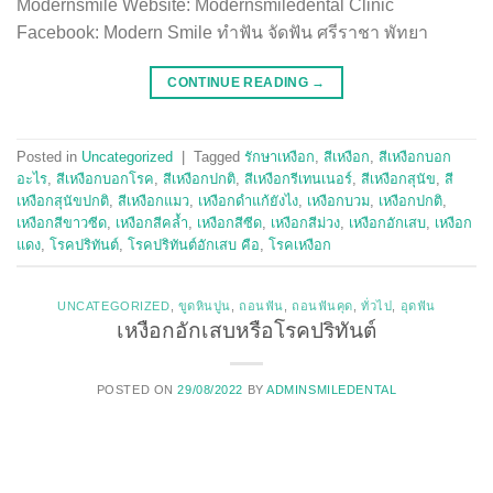
Modernsmile Website: Modernsmiledental Clinic
Facebook: Modern Smile ทำฟัน จัดฟัน ศรีราชา พัทยา
CONTINUE READING
→
Posted in
Uncategorized
|
Tagged
รักษาเหงือก
,
สีเหงือก
,
สีเหงือกบอก
อะไร
,
สีเหงือกบอกโรค
,
สีเหงือกปกติ
,
สีเหงือกรีเทนเนอร์
,
สีเหงือกสุนัข
,
สี
เหงือกสุนัขปกติ
,
สีเหงือกแมว
,
เหงือกดำแก้ยังไง
,
เหงือกบวม
,
เหงือกปกติ
,
เหงือกสีขาวซีด
,
เหงือกสีคล้ำ
,
เหงือกสีซีด
,
เหงือกสีม่วง
,
เหงือกอักเสบ
,
เหงือก
แดง
,
โรคปริทันต์
,
โรคปริทันต์อักเสบ คือ
,
โรคเหงือก
UNCATEGORIZED
,
ขูดหินปูน
,
ถอนฟัน
,
ถอนฟันคุด
,
ทั่วไป
,
อุดฟัน
เหงือกอักเสบหรือโรคปริทันต์
POSTED ON
29/08/2022
BY
ADMINSMILEDENTAL