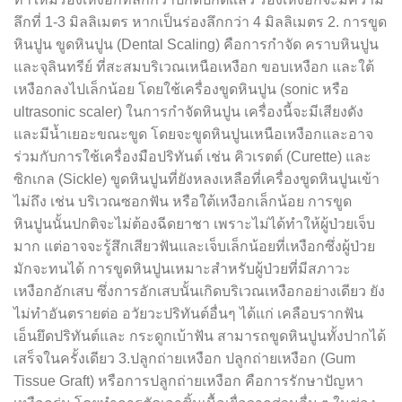
ลึกที่ 1-3 มิลลิเมตร หากเป็นร่องลึกกว่า 4 มิลลิเมตร 2. การขูด
หินปูน ขูดหินปูน (Dental Scaling) คือการกำจัด คราบหินปูน
และจุลินทรีย์ ที่สะสมบริเวณเหนือเหงือก ขอบเหงือก และใต้
เหงือกลงไปเล็กน้อย โดยใช้เครื่องขูดหินปูน (sonic หรือ
ultrasonic scaler) ในการกำจัดหินปูน เครื่องนี้จะมีเสียงดัง
และมีน้ำเยอะขณะขูด โดยจะขูดหินปูนเหนือเหงือกและอาจ
ร่วมกับการใช้เครื่องมือปริทันต์ เช่น คิวเรตต์ (Curette) และ
ซิกเกล (Sickle) ขูดหินปูนที่ยังหลงเหลือที่เครื่องขูดหินปูนเข้า
ไม่ถึง เช่น บริเวณซอกฟัน หรือใต้เหงือกเล็กน้อย การขูด
หินปูนนั้นปกติจะไม่ต้องฉีดยาชา เพราะไม่ได้ทำให้ผู้ป่วยเจ็บ
มาก แต่อาจจะรู้สึกเสียวฟันและเจ็บเล็กน้อยที่เหงือกซึ่งผู้ป่วย
มักจะทนได้ การขูดหินปูนเหมาะสำหรับผู้ป่วยที่มีสภาวะ
เหงือกอักเสบ ซึ่งการอักเสบนั้นเกิดบริเวณเหงือกอย่างเดียว ยัง
ไม่ทำอันตรายต่อ อวัยวะปริทันต์อื่นๆ ได้แก่ เคลือบรากฟัน
เอ็นยึดปริทันต์และ กระดูกเบ้าฟัน สามารถขูดหินปูนทั้งปากได้
เสร็จในครั้งเดียว 3.ปลูกถ่ายเหงือก ปลูกถ่ายเหงือก (Gum
Tissue Graft) หรือการปลูกถ่ายเหงือก คือการรักษาปัญหา