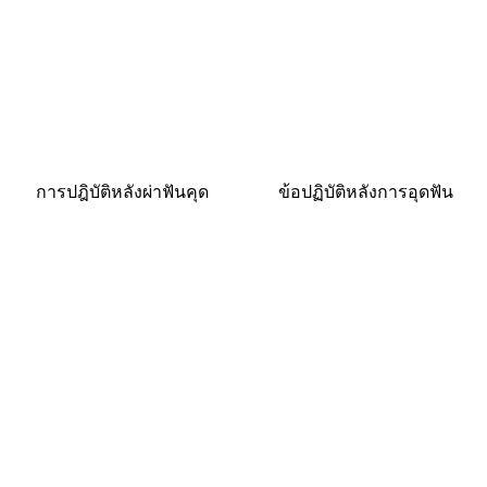
การปฎิบัติหลังผ่าฟันคุด
ข้อปฏิบัติหลังการอุดฟัน