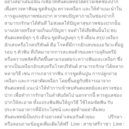
อย่างสม่ำเสมอนั้น ก็เพื่อให้ทันตแพทย์ได้ตรวจเช็คช่องปาก
เพื่อตรวจหาฟันผุ ขูดหินปูน ตรวจเหงือก และให้คำแนะนำใน
การดูแลสุขภาพช่องปาก หากพบปัญหาภายในช่องปากก็
สามารถรักษาได้ทันที ไม่ส่งผลให้ปัญหาสุขภาพช่องปากนั้น
บานปลายหรือสายเกินแก้ปัญหา จนทำให้เสียฟันนั้นไป พบ
ทันตแพทย์ทุก ๆ 6 เดือน ขูดหินปูนทุก ๆ 6 เดือน สรุป เหงือก
อักเสบหรือโรคปริทันต์ คือ โรคที่มีการอักเสบของอวัยวะที่อยู่
รอบ ๆ ตัวฟัน ที่เกิดมาจากการสะสมตัวของคราบจุลินทรีย์
หรือคราบพลัคที่เกิดขึ้นตามรอยต่อระหว่างฟันและเหงือก ซึ่ง
หากเป็นเหงือกอักเสบหรือโรคปริทันต์ สามารถรักษาได้หลาก
หลายวิธี เช่น การเกลารากฟัน การขูดหินปูน การปลูกถ่าย
เหงือก และการผ่าตัดเหงือก โดยขึ้นอยู่กับพิจารณาจาก
ทันตแพทย์ แนะนำให้ทำการเข้าพบทันตแพทย์และตรวจช่อง
ปาก เพื่อทำการรักษาในลำดับถัดไป นอกจากนี้ ควรดูแลช่อง
ปากให้สะอาด ทั้งแปรงฟันฟันให้ถูกวิธี ใช้ไหมขัดฟัน รับ
ประทานอาหารที่มีประโยชน์ และสุดท้ายอย่าลืมพบ
ทันตแพทย์เป็นประจำอย่างสม่ำเสมอกันด้วยนะ ปรึกษา
หรือสอบถามข้อมูลเพิ่มเติมได้ฟรี Line : สาขาศรีราชา Line :