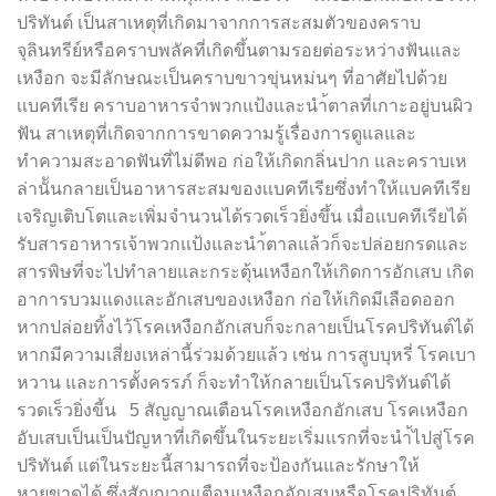
ปริทันต์ เป็นสาเหตุที่เกิดมาจากการสะสมตัวของคราบ
จุลินทรีย์หรือคราบพลัคที่เกิดขึ้นตามรอยต่อระหว่างฟันและ
เหงือก จะมีลักษณะเป็นคราบขาวขุ่นหม่นๆ ที่อาศัยไปด้วย
เเบคทีเรีย คราบอาหารจำพวกแป้งและนำ้ตาลที่เกาะอยู่บนผิว
ฟัน สาเหตุที่เกิดจากการขาดความรู้เรื่องการดูแลและ
ทำความสะอาดฟันที่ไม่ดีพอ ก่อให้เกิดกลิ่นปาก และคราบเห
ล่านัันกลายเป็นอาหารสะสมของเเบคทีเรียซึ่งทำให้เเบคทีเรีย
เจริญเติบโตและเพิ่มจำนวนได้รวดเร็วยิ่งขึ้น เมื่อเเบคทีเรียได้
รับสารอาหารเจ้าพวกแป้งและนำ้ตาลแล้วก็จะปล่อยกรดและ
สารพิษที่จะไปทำลายและกระตุ้นเหงือกให้เกิดการอักเสบ เกิด
อาการบวมแดงและอักเสบของเหงือก ก่อให้เกิดมีเลือดออก
หากปล่อยทิ้งไว้โรคเหงือกอักเสบก็จะกลายเป็นโรคปริทันต์ได้
หากมีความเสี่ยงเหล่านี้ร่วมด้วยแล้ว เช่น การสูบบุหรี่ โรคเบา
หวาน และการตั้งครรภ์ ก็จะทำให้กลายเป็นโรคปริทันต์ได้
รวดเร็วยิ่งขี้น 5 สัญญาณเตือนโรคเหงือกอักเสบ โรคเหงือก
อับเสบเป็นเป็นปัญหาที่เกิดขึ้นในระยะเริ่มแรกที่จะนำ้ไปสู่โรค
ปริทันต์ แต่ในระยะนี้สามารถที่จะป้องกันและรักษาให้
หายขาดได้ ซึ่งสัญญาณเตือนเหงือกอักเสบหรือโรคปริทันต์