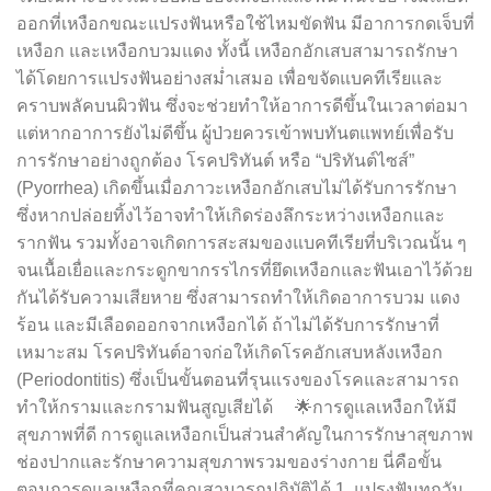
ออกที่เหงือกขณะแปรงฟันหรือใช้ไหมขัดฟัน มีอาการกดเจ็บที่
เหงือก และเหงือกบวมแดง ทั้งนี้ เหงือกอักเสบสามารถรักษา
ได้โดยการแปรงฟันอย่างสม่ำเสมอ เพื่อขจัดแบคทีเรียและ
คราบพลัคบนผิวฟัน ซึ่งจะช่วยทำให้อาการดีขึ้นในเวลาต่อมา
แต่หากอาการยังไม่ดีขึ้น ผู้ป่วยควรเข้าพบทันตแพทย์เพื่อรับ
การรักษาอย่างถูกต้อง โรคปริทันต์ หรือ “ปริทันต์ไซส์”
(Pyorrhea) เกิดขึ้นเมื่อภาวะเหงือกอักเสบไม่ได้รับการรักษา
ซึ่งหากปล่อยทิ้งไว้อาจทำให้เกิดร่องลึกระหว่างเหงือกและ
รากฟัน รวมทั้งอาจเกิดการสะสมของแบคทีเรียที่บริเวณนั้น ๆ
จนเนื้อเยื่อและกระดูกขากรรไกรที่ยึดเหงือกและฟันเอาไว้ด้วย
กันได้รับความเสียหาย ซึ่งสามารถทำให้เกิดอาการบวม แดง
ร้อน และมีเลือดออกจากเหงือกได้ ถ้าไม่ได้รับการรักษาที่
เหมาะสม โรคปริทันต์อาจก่อให้เกิดโรคอักเสบหลังเหงือก
(Periodontitis) ซึ่งเป็นขั้นตอนที่รุนแรงของโรคและสามารถ
ทำให้กรามและกรามฟันสูญเสียได้ 🌟การดูแลเหงือกให้มี
สุขภาพที่ดี การดูแลเหงือกเป็นส่วนสำคัญในการรักษาสุขภาพ
ช่องปากและรักษาความสุขภาพรวมของร่างกาย นี่คือขั้น
ตอนการดูแลเหงือกที่คุณสามารถปฏิบัติได้ 1. แปรงฟันทุกวัน