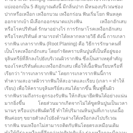
แบ่งออกเป็น 5 สัญญาณดังนี้ มีกลิ่นปาก มีหนองบริเวณช่อง
ปากหรือเหงือก เหงือกบวม เหงือกร่อน ฟันเริ่มโยก ฟันหลุด
ออกจากเบ้า มีเลือกออกขนาดแปรงฟัน เหงือกอักเสบ
หรือโรคปริทันต์ รักษาอย่างไร การรักษาโรคเหงือกอักเสบ
หรือโรคปริทันต์ สามารถทำได้หลากหลายวิธี ดังนี้ การเกลา
รากฟัน เกลารากฟัน (Root Planing) คือ วิธีการรักษาคนที่
เป็นโรคเหงือกอักเสบ โดยกำจัดคราบหินปูนที่เป็นที่อยู่ของ
จุลินทรีย์ที่ลึกลงไปยังบริเวณผิวรากฟัน ซึ่งเป็นสาเหตุสำคัญ
ของโรคปริทันต์และเหงือกอักเสบ เพื่อให้เนื้อฟันเรียบหรือที่
เรียกว่า “การเกลารากฟัน” โดยการเกลารากฟันนี้การ
ทำความสะอาดผิวรากฟันให้สะอาดและเรียบ (เกลา = ทำให้
เรียบ) เพื่อให้คราบจุลินทรีย์สะสมได้ยากขึ้น ฟื้นฟูพื้นผิว
รากฟันรวมถึงกระดูกรองรับฟัน ให้กลับมายึดฟันได้อย่างแน่น
มากยิ่งขึ้น โดยส่วนมากเกิดจากไม่ได้ขูดหินปูนเป็นเวลา
นานๆ หรือแปรงฟันผิดวิธี ทำให้ปริมาณหินปูนที่เกาะบนเนื้อ
ฟันค่อยๆ ขยายตัวลงไปยังด้านล่างใต้เหงือกลงไปบริเวณ
รากฟัน จนเหงือกไม่สามารถติดกับฟันโดยตรงเหมือนเดิม
ทำให้มีร่องเหงือกที่ลึกกว่าปกติปกติแล้ว ร่องเหงือกจะมีความ