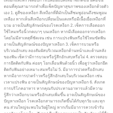
เหงือกและตรวจสอบการเปลี่ยนแปลงที่อาจเกิดขึ้น นี่คือขั้น
ตอนที่คุณสามารถทำเพื่อเช็คปัญหาสุขภาพของเหงือกด้วยตัว
เอง 1. ดูสีของเหงือก สีเหงือกที่ดีมักเป็นสีชมพูอ่อนถึงชมพูอม
เหลือง หากเห็นสีเหงือกเปลี่ยนเป็นแดงหรือมีเนื้อเยื่อเหงือกที่
บวม อาจเป็นสัญลักษณ์ของโรคเหงือก 2. เช็คการเลือดออก
ใช้ไหมหรือนิ้วกดเบาๆ บนเหงือก หากมีเลือดออกจากเหงือก
โดยไม่มีสาเหตุที่ชัดเจน เช่น การแปรงฟันหรือใช้ไหมขัดฟัน
อาจเป็นสัญลักษณ์ของปัญหาเหงือก 3. เช็คการบวมหรือ
บริเวณอักเสบ ลองสัมผัสบริเวณเหงือกด้านหน้าและด้านหลัง
ของฟัน เช็คว่ามีการบวมหรือรู้สึกอักเสบหรือไม่ 4. ตรวจสอบ
การยึดติดกับฟัน ค่อยๆ โยกเลื่อนฟันด้วยนิ้ว เพื่อดูว่าเหงือกยึด
ติดกับฟันอย่างเหมาะสมหรือไม่ 5. มีอาการปวดหรืออักเสบ
หากมีอาการปวดร้าวหรือรู้สึกอักเสบในบริเวณเหงือก เช่น
เวลาแปรงฟัน อาจเป็นสัญลักษณ์ของปัญหาเหงือก 6. สังเกต
การบริโภคอาหาร หากคุณรับประทานอาหารแล้วมีความ
รู้สึกว่าเหงือกบวมหรืออักเสบเพิ่มขึ้น อาจเป็นสัญลักษณ์ของ
ปัญหาเหงือก โรคเหงือกสามารถเกิดขึ้นได้กับทุกวัย และทุก
คน ส่วนใหญ่จะพบในวัยผู้ใหญ่ หากเริ่มมีอาการควรเข้ารับ