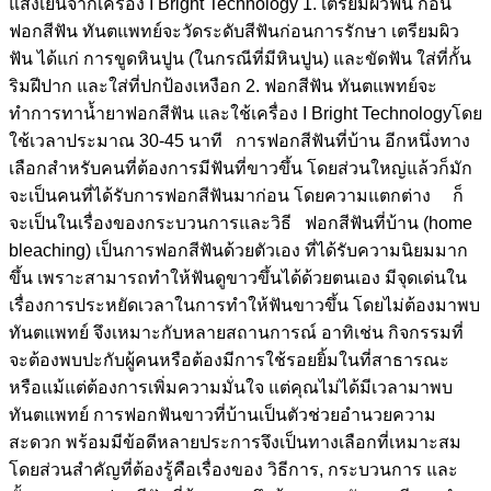
แสงเย็นจากเครื่อง I Bright Technology 1. เตรียมผิวฟัน ก่อน
ฟอกสีฟัน ทันตแพทย์จะวัดระดับสีฟันก่อนการรักษา เตรียมผิว
ฟัน ได้แก่ การขูดหินปูน (ในกรณีที่มีหินปูน) และขัดฟัน ใส่ที่กั้น
ริมฝีปาก และใส่ที่ปกป้องเหงือก 2. ฟอกสีฟัน ทันตแพทย์จะ
ทำการทาน้ำยาฟอกสีฟัน และใช้เครื่อง I Bright Technologyโดย
ใช้เวลาประมาณ 30-45 นาที การฟอกสีฟันที่บ้าน อีกหนึ่งทาง
เลือกสำหรับคนที่ต้องการมีฟันที่ขาวขึ้น โดยส่วนใหญ่แล้วก็มัก
จะเป็นคนที่ได้รับการฟอกสีฟันมาก่อน โดยความแตกต่าง ก็
จะเป็นในเรื่องของกระบวนการและวิธี ฟอกสีฟันที่บ้าน (home
bleaching) เป็นการฟอกสีฟันด้วยตัวเอง ที่ได้รับความนิยมมาก
ขึ้น เพราะสามารถทำให้ฟันดูขาวขึ้นได้ด้วยตนเอง มีจุดเด่นใน
เรื่องการประหยัดเวลาในการทำให้ฟันขาวขึ้น โดยไม่ต้องมาพบ
ทันตแพทย์ จึงเหมาะกับหลายสถานการณ์ อาทิเช่น กิจกรรมที่
จะต้องพบปะกับผู้คนหรือต้องมีการใช้รอยยิ้มในที่สาธารณะ
หรือแม้แต่ต้องการเพิ่มความมั่นใจ แต่คุณไม่ได้มีเวลามาพบ
ทันตแพทย์ การฟอกฟันขาวที่บ้านเป็นตัวช่วยอำนวยความ
สะดวก พร้อมมีข้อดีหลายประการจึงเป็นทางเลือกที่เหมาะสม
โดยส่วนสำคัญที่ต้องรู้คือเรื่องของ วิธีการ, กระบวนการ และ