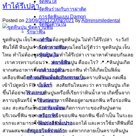
จัดฟันใส
ทำได้รึเปล่า
จัดฟันร่วมกับการผ่าตัด
การจัดฟันแบบ Damon
Posted on
23/09/2021
23/09/2021
by
Adminsmiledental
จัดฟันด้านใน
รักษาฟัน
อุดฟัน
ขูดหินปูน เจ็บไหม ทำไม่ต้องขูดหินปูน ไม่ทำได้รึเปล่า ระวัง!!
รักษารากฟัน
ฟันให้ดี หินปูนกำลังทำลายฟันคุณโดยไม่รู้ตัวว่า ขูดหินปูน เจ็บ
ขูดหินปูน
ไหม ทำไม่ต้องขูดหินปูน ไม่ทำได้รึเปล่า เรามาหาคำตอบกันเลย
ฟอกสีฟัน
เราควรทราบก่อนว่า…คราบหินปูน คืออะไร? 📍📍หินปูนเกิด
เกลารากฟัน
จากเศษอาหารที่ตกค้างอยู่ตามซอกฟัน ทำให้เกิดเป็นฟิล์ม
ตกแต่งฟันเพื่อความสวยงาม
เคลือบฟันอีกที จนติดแน่นฝังลึกกลายเป็นคราบหินปูน กดเพื่อ
วีเนียร์
เข้าไปดูหน้า FB ของเรา สงสัยกันไหมคะว่า คราบหินปูน เกิด
ฟันปลอม
ขึ้นได้อย่างไร คราบหินปูนหรือที่เรียกว่าหินน้ำลาย เกิดขึ้นจาก
ฟันปลอม
คราบจุลินทรีย์ หรือเศษอาหารที่ติดอยู่ตามซอกฟัน หรือร่องฟัน
รากฟันเทียม
และ สะสมกันเป็นเวลานานจนเกิดการเกาะของหินปูนตาม
ครอบฟัน
บริเวณซี่ฟัน ซอกเหงือก หรือขอบฟัน ซอกฟัน ซึ่งถ้าเป็น ในระยะ
ฟันปลอมทั้งปาก
แรกจะสามารถใช้แปรงสีฟันแปรงออกได้ และควรใช้ยาสีฟันที่มี
ศัลยกรรมช่องปาก
ส่วนผสมของฟลูออไรด์ร่วมด้วย แต่หากกลายเป็นคราบหินปูน