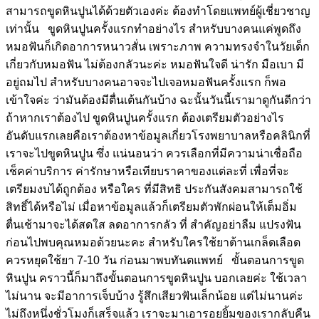
สามารถขูดหินปูนได้ด้วยตัวเองค่ะ ต้องทำโดยแพทย์ผู้เชี่ยวชาญ
เท่านั้น ขูดหินปูนครั้งแรกทำอย่างไร สำหรับบางคนแค่พูดถึง
หมอฟันก็เกิดอาการหนาวสั่น เพราะภาพ ความทรงจำในวัยเด็ก
เกี่ยวกับหมอฟัน ไม่ต้องกลัวนะค่ะ หมอฟันใจดี น่ารัก มือเบา มี
อยู่ถมไป สำหรับบางคนอาจจะไปเจอหมอฟันครั้งแรก ก็พอ
เข้าใจค่ะ ว่ามันต้องมีตื่นเต้นกันบ้าง ฉะนั้นวันนี้เรามาดูกันดีกว่า
ถ้าหากเราต้องไป ขูดหินปูนครั้งแรก ต้องเตรียมตัวอย่างไร
อันดับแรกเลยคือเราต้องหาข้อมูลเกี่ยวโรงพยาบาลหรือคลินิกที่
เราจะไปขูดหินปูน ซึ่ง แน่นอนว่า ควรเลือกที่มีความน่าเชื่อถือ
เช็คค่าบริการ ค่ารักษาหรือเทียบราคาของแต่ละที่ เพื่อที่จะ
เตรียมงบได้ถูกต้อง หรือใคร ที่มีสิทธิ ประกันสังคมสามารถใช้
สิทธิ์ได้หรือไม่ เมื่อหาข้อมูลแล้วก็เตรียมตัวพักผ่อนให้เต็มอิ่ม
ตื่นเช้ามาจะได้สดใส ลดอาการกลัว ที่ สำคัญอย่าลืม แปรงฟัน
ก่อนไปพบคุณหมอด้วยนะคะ สำหรับใครใช้ยาต้านเกล็ดเลือด
ควรหยุดใช้ยา 7-10 วัน ก่อนมาพบทันตแพทย์ ขั้นตอนการขูด
หินปูน คราวนี้ก็มาถึงขั้นตอนการขูดหินปูน บอกเลยค่ะ ใช้เวลา
ไม่นาน จะมีอาการเจ็บบ้าง รู้สึกเสียวฟันเล็กน้อย แต่ไม่นานค่ะ
ไม่ถึงหนึ่งชั่วโมงก็เสร็จแล้ว เราจะมาเอารอยยิ้มของเรากลับคืน