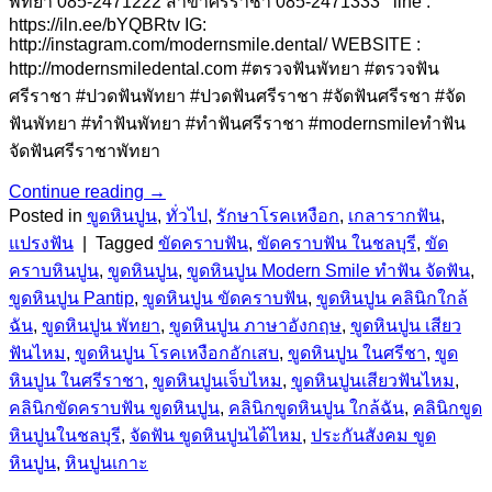
พัทยา 085-2471222 สาขาศรีราชา 085-2471333 line :
https://iln.ee/bYQBRtv IG:
http://instagram.com/modernsmile.dental/ WEBSITE :
http://modernsmiledental.com #ตรวจฟันพัทยา #ตรวจฟัน
ศรีราชา #ปวดฟันพัทยา #ปวดฟันศรีราชา #จัดฟันศรีรชา #จัด
ฟันพัทยา #ทำฟันพัทยา #ทำฟันศรีราชา #modernsmileทำฟัน
จัดฟันศรีราชาพัทยา
Continue reading
→
Posted in
ขูดหินปูน
,
ทั่วไป
,
รักษาโรคเหงือก
,
เกลารากฟัน
,
แปรงฟัน
|
Tagged
ขัดคราบฟัน
,
ขัดคราบฟัน ในชลบุรี
,
ขัด
คราบหินปูน
,
ขูดหินปูน
,
ขูดหินปูน Modern Smile ทำฟัน จัดฟัน
,
ขูดหินปูน Pantip
,
ขูดหินปูน ขัดคราบฟัน
,
ขูดหินปูน คลินิกใกล้
ฉัน
,
ขูดหินปูน พัทยา
,
ขูดหินปูน ภาษาอังกฤษ
,
ขูดหินปูน เสียว
ฟันไหม
,
ขูดหินปูน โรคเหงือกอักเสบ
,
ขูดหินปูน ในศรีชา
,
ขูด
หินปูน ในศรีราชา
,
ขูดหินปูนเจ็บไหม
,
ขูดหินปูนเสียวฟันไหม
,
คลินิกขัดคราบฟัน ขูดหินปูน
,
คลินิกขูดหินปูน ใกล้ฉัน
,
คลินิกขูด
หินปูนในชลบุรี
,
จัดฟัน ขูดหินปูนได้ไหม
,
ประกันสังคม ขูด
หินปูน
,
หินปูนเกาะ