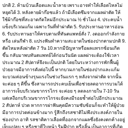
ปกติ 2. ห้ามบ้วนเลือดและน้ำลาย เพราะอาจทำให้เลือดไหลไม่
หยุดได้ 3. หลังคายผ้าก๊อซแล้ว ถ้ามีเลือดซึมจากแผลผ่าตัด ให้
ใช้ผ้าก๊อซที่สะอาดกัดใหม่อีกประมาณ ½ ชั่วโมง 4. ประคบน้ำ
แข็งบริเวณแก้ม เฉพาะวันที่ทำผ่าตัด 5. รับประทานอาหารอ่อน
6. รับประทานยาให้ครบตามที่ทันตแพทย์สั่ง 7. งดออกกำลังกาย
หรือ เล่นกีฬา 8. แปรงฟันทำความสะอาดในช่องปากตามปกติ 9.
ตัดไหมหลังผ่าตัด 7 วัน 10.หากมีปัญหาหรือผลแทรกซ้อนเกิด
ขึ้น กลับมาพบทันตแพทย์ได้ก่อนวันนัด แผลผ่าจะต้องใช้เวลา
ประมาณ 2 สัปดาห์จึงจะเป็นปกติ โดยในระหว่างการพักฟื้นผู้
ป่วยอาจมีอาการดังต่อไปนี้ หากบวมภายในช่องปากและแก้ม
จะบวมค่อนข้างรุนแรงในช่วงวันแรก ๆ หลังจากผ่าตัด จากนั้น
จะค่อย ๆ ดีขึ้น ซึ่งสามารถประคบเย็นเพื่อช่วยลดอาการบวมได้
อาการเจ็บบริเวณขากรรไกร จะค่อย ๆ ลดลงภายใน 7-10 วัน
แต่เหงือกบริเวณขากรรไกรจะยังคงมีรอยช้ำต่อไปอีกประมาณ
2 สัปดาห์ ปวด หากการผ่าฟันคุดมีความซับซ้อนก็จะทำให้ผู้ป่วย
มีอาการปวดค่อนข้างมาก รู้สึกถึงรสชาติไม่พึงประสงค์ภายใน
ช่องปาก อาทิ รสชาติคาวเลือดที่ออกจากแผลซึ่งยังคงตกค้างอยู่
เจ็บแปลบ ๆ หรือชาที่ใบหน้า ริมฝีปาก หรือลิ้น เป็นอาการที่เกิด