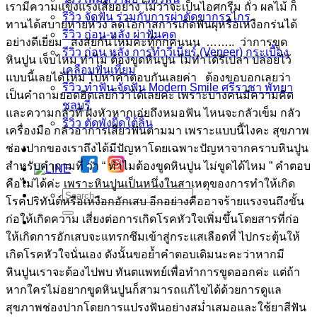
เรามีความแข็งแรงเสียอย่าง ไม่ว่าจะเป็นไอศกรีม ถั่ว ผลไม้ ก็
รีวิว จัดฟัน ร่วมกับการผ่าตัดขากรรไกร
ทานได้สบายหายห่วง ลดโอกาสการเกิดฟันผุหรือเหงือกร่นได้
รีวิว ก่อน-หลัง ผ่าฟันคุด
อย่างดีเยี่ยม สงสัยกันไหมคะทู๊กกคนนน …….. ว่าการขูด
รีวิว ก่อน หลัง การทำวีเนียร์ (Veneer) กระเบื้อง
หินปูน เจ็บไหม ทำไม่ ต้องขูดหินปูน ไม่ทำได้รึเปล่า ปล่อยไว้
เคลือบฟันเทียม
แบบนี้เลยได้ไหม ไปหาคำตอบกันเลยค่า ต้องขอบอกเลยว่า
รีวิว ทำฟัน จัดฟัน Modern Smile ศรีราชา พัทยา
เป็นคำถามยอดฮิตเลยก็ว่าได้เลยค่ะ เพราะบางคนมีความคิด
ชลบุรี
และความกลัวที่ ฝังหัวหากเอ่ยถึงหมอฟัน ไหนจะกลัวเข็ม กลัว
รีวิว ตัดพังผืดใต้ลิ้น
เครื่องมือ กลัวอาการเสียวฟันตามมา เพราะแบบนี้ไงคะ สุขภาพ
ช่องปากของเราถึงได้มีปัญหาโดยเฉพาะปัญหาจากคราบหินปูน
สำหรับคำถามที่ ว่า “ ทำไมต้องขูดหินปูน ไม่ขูดได้ไหม ” คำตอบ
คือไม่ได้ค่ะ เพราะหินปูนเป็นหนึ่งในสาเหตุของการทำให้เกิด
โรคปริทันต์หรือเหงือกอักเสบ อีกอย่างคืออาจร้ายแรงจนถึงขั้น
ก่อให้เกิดความ เสี่ยงต่อการเกิดโรคหัวใจเพิ่มขึ้นโดยสารที่ก่อ
ให้เกิดการอักเสบจะแทรกซึมเข้าสู่กระแสเลือดที่ ไปกระตุ้นให้
เกิดโรคหัวใจนั่นเอง ดังนั้นขอย้ำคำตอบเดิมนะคะว่าหากมี
หินปูนเราจะต้องไปพบ ทันตแพทย์เพื่อทำการขูดออกค่ะ แต่ถ้า
หากใครไม่อยากขูดหินปูนก็สามารถแก้ไขได้ด้วยการดูแล
สุขภาพช่องปากโดยการแปรงฟันอย่างสม่ำเสมอและใช้ยาสีฟัน