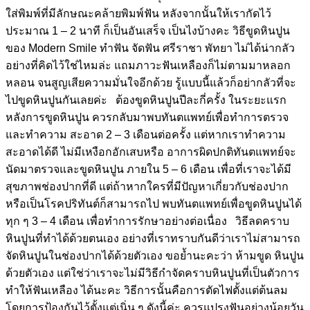
ใส่พิมพ์ที่มีลักษณะคล้ายพิมพ์ฟัน หลังจากนั้นให้เรากัดไว้
ประมาณ 1 – 2 นาที ก็เป็นอันเสร็จ เป็นไงบ้างคะ วิธีขูดหินปูน
ของ Modern Smile ทำฟัน จัดฟัน ศรีราชา พัทยา ไม่ได้น่ากลัว
อย่างที่คิดไว้ใช่ไหมล่ะ แถมภาวะฟันเหลืองก็ไม่ตามมาหลอก
หลอน จนสูญเสียความมั่นใจอีกด้วย รู้แบบนี้แล้วก็อย่ากลัวที่จะ
ไปขูดหินปูนกันเลยค่ะ ต้องขูดหินปูนปีละกี่ครั้ง ในระยะแรก
หลังการขูดหินปูน ควรกลับมาพบทันตแพทย์เพื่อทำการตรวจ
และทำความ สะอาด 2 – 3 เดือนต่อครั้ง แต่หากเราทำความ
สะอาดได้ดี ไม่มีเหงือกอักเสบหรือ อาการผิดปกติทันตแพทย์จะ
นัดมาตรวจและขูดหินปูน ภายใน 5 – 6 เดือน เพื่อที่เราจะได้มี
สุขภาพช่องปากที่ดี แต่ถ้าหากใครที่มีปัญหาเกี่ยวกับช่องปาก
หรือเป็นโรคปริทันต์ก็สามารถไป พบทันตแพทย์เพื่อขูดหินปูนได้
ทุก ๆ 3 – 4 เดือน เพื่อทำการรักษาอย่างต่อเนื่อง วิธีลดคราบ
หินปูนที่ทำได้ด้วยตนเอง อย่างที่เราทราบกันดีว่าเราไม่สามารถ
จัดหินปูนในช่องปากได้ด้วยตัวเอง ขอย้ำนะคะว่า ห้ามขูด หินปูน
ด้วยตัวเอง แต่ใช่ว่าเราจะไม่มีวิธีกำจัดคราบหินปูนที่เป็นตัวการ
ทำให้ฟันเหลือง ได้นะคะ วิธีการนั้นคือการตัดไฟตั้งแต่ต้นลม
โดยการป้องกันไว้ตั้งแต่เนิ่น ๆ ดังนี้ค่ะ ควรแปรงฟันอย่างน้อยวัน