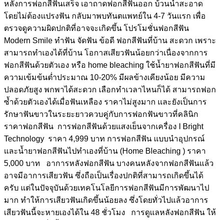
หลังการฟอกสีฟันเสร็จ เอาถาดฟอกสีฟันออก บ้วนน้ำสะอาด
โดยไม่ต้องแปรงฟัน กลับมาพบทันตแพทย์ใน 4-7 วันแรก เพื่อ
ตรวจดูความผิดปกติที่อาจจะเกิดขึ้น โปรโมชั่นฟอกสีฟัน
Modern Smile ทำฟัน จัดฟัน ข้อดี ฟอกสีฟันที่บ้าน สะดวก เพราะ
สามารถทำเองได้ที่บ้าน โอกาสเสียวฟันน้อยกว่าเนื่องจากการ
ฟอกสีฟันด้วยตัวเอง หรือ home bleaching ใช้น้ำยาฟอกสีฟันที่มี
ความเข้มข้นต่ำประมาณ 10-20% มีผลข้างเคียงน้อย มีความ
ปลอดภัยสูง พกพาได้สะดวก เลือกทำเวลาไหนก็ได้ สามารถฟอก
ซ้ำด้วยตัวเองได้เมื่อฟันเหลือง ราคาไม่สูงมาก เเละยังเป็นการ
รักษาฟันขาวในระยะยาวควบคู่กับการฟอกฟันขาวที่คลินิก
ราคาฟอกสีฟัน การฟอกสีฟันด้วยแสงเย็นจากเครื่อง I Bright
Technology ราคา 4,999 บาท การฟอกสีฟัน แบบนำอุปกรณ์
และน้ำยาฟอกสีฟันไปทำเองที่บ้าน (Home Bleaching ) ราคา
5,000 บาท อาการหลังฟอกสีฟัน บางคนหลังจากฟอกสีฟันแล้ว
อาจมีอาการเสียวฟัน ซึ่งถือเป็นเรื่องปกติที่สามารถเกิดขึ้นได้
ครับ แต่ในปัจจุบันด้วยเทคโนโลยีการฟอกสีฟันมีการพัฒนาไป
มาก ทำให้การเสียวฟันเกิดขึ้นน้อยลง ซึ่งโดยทั่วไปแล้วอาการ
เสียวฟันนี้จะหายเองได้ใน 48 ชั่วโมง การดูแลหลังฟอกสีฟัน ให้