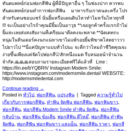
ทันตแพทย์ก่อนฟอกสีฟัน ผู้ที่มีปัญหาอื่น ๆ ในช่องปาก ควรพบ
ทันตแพทย์ก่อนทำการฟอกสีฟัน มาหารกับเราคนละครึ่ง โปร
สำหรับคนชอบแชร์ นั่นยิ้มหรือแผนดินไหวทำไมหวั่นไหวทุกที
!!! จะเป็นอย่างไรถ้าคุณมียิ้มเป็นอาวุธ **เจอลูกค้าครั้งแรกถ้าไม่
ยิ้มสะเลยส่งสงสัยงานที่เตรียมมาดีลคงจะพลาด **นัดเดทกะ
หนุ่มในทินเดอร์คงนกแน่หาเขาไม่แพ้รอยยิ้มพิฆาตโสดยาววว
ไปยาวไป **นี่แค่ปัญหาแบบทั่วไปนะ จะดีกว่าไหมถ้าชีวิตคุณจะ
ง่ายขึ้นเพียงแค่จัดโปฟอกสี🦷สักหนึ่งแมต รีบหน่อยน้าจำนวน
จำกัด 🙏🙏🙏สอบถามรายละเอียดฟรีได้แล้วที่ Line :
https://lin.ee/bYQBRtV Instagram Modern Smile:
https://www.instagram.com/modernsmile.dental/ WEBSITE:
http://modernsmiledental.com
Continue reading
→
Posted in
ทั่วไป
,
ฟอกสีฟัน
,
แปรงฟัน
|
Tagged
ความรู้ทั่วไป
เกี่ยวกับการฟอกสีฟัน
,
ทำฟัน จัดฟัน ฟอกสีฟัน
,
ฟอกฟันขาว
,
ฟอกสีฟัน
,
ฟอกสีฟัน Modern Smile ทำฟัน จัดฟัน
,
ฟอกสีฟัน
กลับบ้าน
,
ฟอกสีฟัน ข้อเสีย
,
ฟอกสีฟัน ดีไหม๊
,
ฟอกสีฟัน ทำฟัน
จัดฟัน
,
ฟอกสีฟัน ฟอกฟันขาว แสงเย็น
,
ฟอกสีฟัน ราคา
,
ฟอกสี