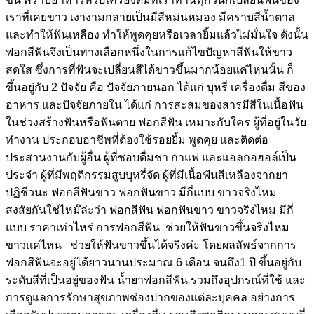
เราที่เคยขาว เงางามกลายเป็นมีสีหม่นหมอง มีคราบสีน้ำตาล
และทำให้ฟันเหลือง ทำให้พูดคุยหรือเวลายิ้มแล้วไม่มั่นใจ ดังนั้น
ฟอกสีฟันจึงเป็นทางเลือกหนึ่งในการแก้ไขปัญหาสีฟันให้ขาว
สดใส ซึ่งการที่ฟันจะเปลี่ยนสีได้ขาวขึ้นมากน้อยแค่ไหนนั้น ก็
ขึ้นอยู่กับ 2 ปัจจัย คือ ปัจจัยภายนอก ได้แก่ บุหรี่ เครื่องดื่ม สีของ
อาหาร และปัจจัยภายใน ได้แก่ การสะสมของสารมีสีในเนื้อฟัน
ในช่วงสร้างฟันหรือฟันตาย ฟอกสีฟัน เหมาะกับใคร ผู้ที่อยู่ในวัย
ทำงาน ประกอบอาชีพที่ต้องใช้รอยยิ้ม พูดคุย และติดต่อ
ประสานงานกับผู้อื่น ผู้ที่ชอบดื่มชา กาแฟ และแอลกอฮอล์เป็น
ประจำ ผู้ที่มีพฤติกรรมสูบบุหรี่จัด ผู้ที่มีเนื้อฟันสีเหลืองจากยา
ปฏิชีวนะ ฟอกสีฟันขาว ฟอกฟันขาว มีกี่แบบ ขาวจริงไหม
สงสัยกันใช่ไหม๊ล่ะว่า ฟอกสีฟัน ฟอกฟันขาว ขาวจริงไหม มีกี่
แบบ ราคาเท่าไหร่ การฟอกสีฟัน ช่วยให้ฟันขาวขึ้นจริงไหม
ขาวแค่ไหน ช่วยให้ฟันขาวขึ้นได้จริงค่ะ โดยผลลัพธ์จากการ
ฟอกสีฟันจะอยู่ได้ยาวนานประมาณ 6 เดือน จนถึง1 ปี ขึ้นอยู่กับ
ระดับสีที่เป็นอยู่ของฟัน น้ำยาฟอกสีฟัน รวมถึงอุปกรณ์ที่ใช้ และ
การดูแลการรักษาสุขภาพช่องปากของแต่ละบุคคล อย่างการ