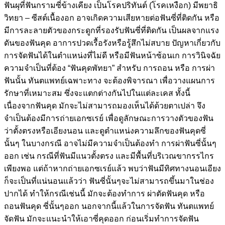
ฟันผุที่ฟันกรามซี่ข้างเคียง เป็นโรคปริทันต์ (โรคเหงือก) มีพยาธิ
วิทยา – ซีสต์เนื้องอก อาจเกิดความเสียหายต่อฟันซี่ที่ติดกัน หรือ
มีการละลายตัวของกระดูกที่รองรับฟันซี่ที่ติดกัน เป็นผลจากแรง
ดันของฟันคุด อาการปวดเรื้อรังหรือรู้สึกไม่สบาย ปัญหาเกี่ยวกับ
การจัดฟันได้ในตำแหน่งที่ไม่ดี หรือมีฟันหน้าซ้อนเก การวินิจฉัย
ความจำเป็นที่ต้อง “ฟันคุดพัทยา” สำหรับ การถอน หรือ การผ่า
ฟันนั้น ทันตแพทย์เฉพาะทาง จะต้องพิจารณา เพื่อวางแผนการ
รักษาที่เหมาะสม ซึ่งจะแตกต่างกันไปในแต่ละเคส ทั้งนี้
เนื่องจากฟันคุด มักจะไม่สามารถมองเห็นได้ด้วยตาเปล่า จึง
จำเป็นต้องมีการถ่ายเอกซเรย์ เพื่อดูลักษณะการวางตัวของฟัน
ว่าตั้งตรงหรือเอียงนอน และดูตำแหน่งความลึกของฟันคุดซี่
นั้นๆ ในบางกรณี อาจไม่มีความจำเป็นต้องทำ การผ่าฟันซี่นั้นๆ
ออก เช่น กรณีที่ฟันมีแนวตั้งตรง และมีพื้นที่บริเวณขากรรไกร
เพียงพอ แต่ถ้าหากถ่ายเอกซเรย์แล้ว พบว่าฟันมีทิศทางนอนเอียง
ก็จะเป็นที่แน่นอนแล้วว่า ฟันซี่นั้นๆจะไม่สามารถขึ้นมาในช่อง
ปากได้ ทำให้กรณีเช่นนี้ มักจะต้องทำการ ผ่าตัดฟันคุด หรือ
ถอนฟันคุด ซี่นั้นๆออก นอกจากนี้แล้วในการจัดฟัน ทันตแพทย์
จัดฟัน มักจะแนะนำให้เอาซี่คุดออก ก่อนเริ่มทำการจัดฟัน