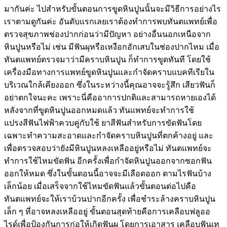
มากันค่ะ ไปสำหรับขั้นตอนการขูดหินปูนนั้นจะมีวิธีการอย่างไร
เราตามดูกันค่ะ อันดับแรกเลยเราต้องทำการพบทันตแพทย์เพื่อ
ตรวจสุขภาพช่องปากก่อนว่ามีปัญหา อย่างอื่นนอกเหนือจาก
หินปูนหรือไม่ เช่น มีฟันผุหรือเหงือกอักเสบในช่องปากไหม เมื่อ
ทันตแพทย์ตรวจมาว่ามีคราบหินปูน ก็ทำการขูดทันที โดยใช้
เครื่องมือทางการแพทย์ขูดหินปูนและกำจัดคราบแบคทีเรียใน
บริเวณใกล้เคียงออก ซึ่งในระหว่างนี้คุณอาจจะรู้สึก เสียวฟันก็
อย่าตกใจนะคะ เพราะนี่คืออาการปกติและสามารถหายเองได้
หลังจากที่ขูดหินปูนออกหมดแล้ว ทันแพทย์จะทำการใช้
แปรงสีฟันไฟฟ้าควบคู่กับใช้ ยาสีฟันสำหรับการขัดฟันโดย
เฉพาะทำความสะอาดและกำจัดคราบหินปูนที่ตกค้างอยู่ และ
เพื่อตรวจสอบว่ายังมีหินปูนหลงเหลืออยู่หรือไม่ ทันตแพทย์จะ
ทำการใช้ไหมขัดฟัน อีกครั้งเพื่อกำจัดหินปูนออกจากซอกฟัน
ออกให้หมด ซึ่งในขั้นตอนนี้อาจจะมีเลือดออก ตามไรฟันบ้าง
เล็กน้อย เมื่อเสร็จจากใช้ไหมขัดฟันแล้วขั้นตอนต่อไปคือ
ทันตแพทย์จะให้เราบ้วนปากอีกครั้ง เพื่อชำระล้างคราบหินปูน
เล็ก ๆ ที่อาจหลงเหลืออยู่ ขั้นตอนสุดท้ายคือการเคลือบฟลูออ
ไรด์เพื่อป้องกันการก่อให้เกิดฟันผุ โดยการเอาสาร เคลือบฟันเท