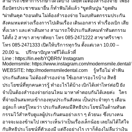
สามารถใช้ทำการรักษาใดได้บ้าง โดยที่ไม่ต้องสำรองจ่าย เพียง
ถือบัตรประชาชนมายื่น ก็ทำฟันได้แล้ว *ขูดหินปูน *อุดwัน
*ผ่าwันคุด *ถอนwัน ไม่ต้องสำรองจ่าย ในงบทันตกรรมประกัน
สังคมหมดห่วงเรื่องการไปเดินเรื่อง เดินเอกสาร ทำเรื่องเบิก เสีย
ทั้งเวลา และค่าเดินทาง สามารถใช้ประกันสังคมทำทันตกรรม
ได้ทั้ง 2 สาขา สาขาพัทยา โทร 085-2471222 สาขาศรีราชา
โทร 085-2471333 เปิดให้บริการทุกวัน ตั้งแต่เวลา 10.00 –
20.00 น. ปรึกษาปัญหาฟรีได้แล้วที่
Line : https://lin.ee/bYQBRtV Instagram
Modernsmile: https://www.instagram.com/modernsmile.dental/
WEBSITE: http://modernsmiledental.com รู้หรือไม่ ทำฟัน
ประกันสังคม ไม่ต้องสำรองจ่าย ใช้เอกสารอะไรบ้าง สิทธิ
ประโยชน์ที่ทุกคนควรรู้ ทำอะไรได้บ้าง เบิกได้เท่าไหร่ต่อปี ยัง
จำเป็นต้องสำรองจ่ายก่อนไหม มาหาคำตอบกันได้เลยค่ะ ใคร
ที่จ่ายเงินสมทบเข้ากองทุนประกันสังคม เป็นประจำทุก ๆ เดือน
อยู่ละก็ เคยรู้ไหมว่า ประกันสังคมมีสิทธิประโยชน์ในด้านทันต
กรรมไว้สำหรับดูแลผู้ประกันตนอย่างเรา ๆ ด้วยนะ ซึ่งบางคน
อาจจะมองข้ามไป เพราะเห็นว่าเป็นเรื่องเล็กน้อย เลยไม่ได้ใส่ใจ
กับสิทธิประโยชน์ที่ตัวเองมี แต่ถึงอย่างไร เราก็ต้องไม่ลืมว่าเงิน