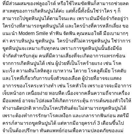
ที่มีส่วนผสมของฟลูออไรด์ หรือใช้ไหมขัดฟันก็สามารถช่วยลด
สาเหตุของการเกิดหินปูนได้ค่ะ แต่ทั้งนี้ทั้งนั้นใช่ว่าใคร ๆ ก็
สามารถไปขูดหินปูนได้ตามใจนะคะ เพราะมันมีข้อจำกัดอยู่ว่า
ใครบ้างที่สามารถขูดหินปูนได้ และใครบ้างที่ควรหลีกเลี่ยง ขอ
แนะนำ Modern Smile ทำฟัน จัดฟัน คุณหมอใจดี มือเบามากๆ
ค่า คราบหินปูน ขูดหินปูน ใครบ้างที่ไม่ควรขูดหินปูน ใช่ว่าการ
ขูดหินปูนจะเหมาะกับทุกคน เพราะการขูดหินปูนนั้นยังมีข้อ
จำกัดสำหรับกลุ่ม คนที่มีความเสี่ยงที่จะเกิดอาการแทรกซ้อน
จากการเกิดหินปูนได้ เช่น ผู้ป่วยที่เป็นโรคร้ายแรง เช่น โรค
มะเร็ง ความดันโลหิตสูง เบาหวาน ไตวาย โรคลูคีเมีย โรคตับ
และโรคที่เกี่ยวกับการแข็งตัวของเลือด ผู้ป่วยที่อาจจะแสดง
อาการของโรคระหว่างทำ เช่น โรคหัวใจ เพราะอาจจะมีอาการ
เจ็บหน้าอก เหนื่อยง่าย หอบหืด เนื่องจากคลื่นความถี่จากเครื่อง
มือแพทย์ อาจจะไปส่งผลให้เกิดการกระตุ้น การเต้นของหัวใจให้
ทำงานผิดปกติ หากเป็นโรคปริทันต์จะไม่สามารถขูดหินปูนได้
เพราะต้องทำการรักษาโรคเหงือก และเกลารากฟันก่อน สตรีมี
ครรภ์สามารถขูดหินปูนได้ แต่หากมีอายุครรภ์ 3 เดือนขึ้นไป
จำเป็นต้องปรึกษา ทันตแพทย์ก่อนเพื่อความปลอดภัยของแม่