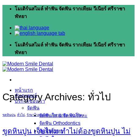
Skip
โมเดิร์นสไมล์ ทำฟัน จัดฟัน รากเทียม วีเนียร์ ศรีราชา
to
พัทยา
content
โมเดิร์นสไมล์ ทำฟัน จัดฟัน รากเทียม วีเนียร์ ศรีราชา
พัทยา
หน้าแรก
Category Archives:
ทั่วไป
ทันตแพทย์
บริการของเรา
จัดฟัน
จัดฟันใส & จัดฟันโลหะ
ขูดหินปูน
,
ทั่วไป
,
รักษาโรคเหงือก
,
เกลารากฟัน
,
แปรงฟัน
จัดฟัน Orthodontics
ขูดหินปูน เจ็บไหม ทำไม่ต้องขูดหินปูน ไม่
จัดฟันโลหะ