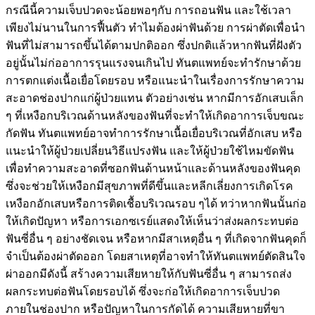
กรณีนี้ความเจ็บปวดจะน้อยพอๆกับ การถอนฟัน และใช้เวลา
เพียงไม่นานในการฟื้นตัว ทำไมต้องผ่าฟันด้วย การผ่าตัดเพื่อนำ
ฟันที่ไม่สามารถขึ้นได้ตามปกติออก ซึ่งปกติแล้วหากฟันที่ฝังตัว
อยู่นั้นไม่ก่ออาการรุนแรงจนเกินไป ทันตแพทย์จะทำรักษาด้วย
การตกแต่งเนื้อเยื่อโดยรอบ หรือแนะนำในเรื่องการรักษาความ
สะอาดช่องปากแก่ผู้ป่วยแทน ตัวอย่างเช่น หากมีการอักเสบเล็ก
ๆ ที่เหงือกบริเวณด้านหลังของฟันที่จะทำให้เกิดอาการเจ็บขณะ
กัดฟัน ทันตแพทย์อาจทำการรักษาเนื้อเยื่อบริเวณที่อักเสบ หรือ
แนะนำให้ผู้ป่วยเปลี่ยนวิธีแปรงฟัน และให้ผู้ป่วยใช้ไหมขัดฟัน
เพื่อทำความสะอาดที่ซอกฟันด้านหน้าและด้านหลังของฟันคุด
ซึ่งจะช่วยให้เหงือกมีสุขภาพที่ดีขึ้นและหลีกเลี่ยงการเกิดโรค
เหงือกอักเสบหรือการติดเชื้อบริเวณรอบ ๆได้ ทว่าหากฟันนั้นก่อ
ให้เกิดปัญหา หรือการเอกซเรย์แสดงให้เห็นว่าส่งผลกระทบต่อ
ฟันซี่อื่น ๆ อย่างชัดเจน หรือหากมีสาเหตุอื่น ๆ ที่เกิดจากฟันคุดก็
จำเป็นต้องผ่าตัดออก โดยสาเหตุที่อาจทำให้ทันตแพทย์ตัดสินใจ
ผ่าออกมีดังนี้ สร้างความเสียหายให้กับฟันซี่อื่น ๆ สามารถส่ง
ผลกระทบต่อฟันโดยรอบได้ ซึ่งจะก่อให้เกิดอาการเจ็บปวด
ภายในช่องปาก หรือปัญหาในการกัดได้ ความเสียหายที่ขา