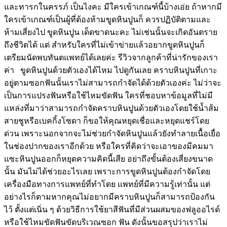
และทารกในครรภ์ เป็นไงคะ มีใครเข้าเกณฑ์นี้บ้างเอ่ย ถ้าหากมี
ใครเข้าเกณฑ์เป็นผู้ที่ต้องห้ามขูดหินปูนก็ ควรปฏิบัติตามและ
ห้ามเสี่ยงไป ขูดหินปูน เด็ดขาดนะคะ ไม่เช่นนั้นจะเกิดอันตราย
ถึงชีวิตได้ แต่ สำหรับใครที่ไม่เข้าข่ายแล้วอยากขูดหินปูนก็
เตรียมนัดพบทันตแพทย์ได้เลยค่ะ รีวิวจากลูกค้าที่น่ารักของเรา
ค่า ขูดหินปูนด้วยตัวเองได้ไหม ไปดูกันเลย คราบหินปูนที่เกาะ
อยู่ตามซอกฟันนั้นเราไม่สามารถกำจัดได้ด้วยตัวเองค่ะ ไม่ว่าจะ
เป็นการแปรงฟันหรือใช้ไหมขัดฟัน ใครที่ชอบหาข้อมูลที่ไม่มี
แหล่งที่มาว่าสามารถกำจัดคราบหินปูนด้วยตัวเองโดยใช้น้ำส้ม
สายชูหรือเบคกิ้งโซดา ก็ขอให้คุณหยุดเชื่อและหยุดแชร์โดย
ด่วน เพราะนอกจากจะไม่ช่วยกำจัดหินปูนแล้วยังทำลายเนื้อเยื่อ
ในช่องปากของเราอีกด้วย หรือใครที่คิดว่าจะเอาของมีคมมา
แซะหินปูนออกก็หยุดความคิดนี้เสีย อย่าถึงขั้นต้องเสี่ยงขนาด
นั้น มันไม่ได้ช่วยอะไรเลย เพราะการขูดหินปูนต้องกำจัดโดย
เครื่องมือทางการแพทย์ที่ทำโดย แพทย์ที่มีความรู้เท่านั้น แต่
อย่างไรก็ตามหากคุณไม่อยากมีคราบหินปูนก็สามารถป้องกัน
ไว้ ตั้งแต่เนิ่น ๆ ด้วยวิธีการใช้ยาสีฟันที่มีส่วนผสมของฟลูออไรด์
หรือใช้ไหมขัดฟันขัดบริเวณซอก ฟัน ดังนั้นขอสรุปว่าเราไม่