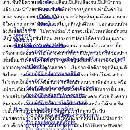
ถอนฟัน
เกาะฟันที่มีความแข็ง และเปลี่ยนเป็นสีเหลืองจนเป็นสีน้ำตาล
ฟันคุด ฟันฝัง
แล้ว แนะนำไปพบทันตแพทย์เพื่อทำการขูดออกเท่านั้นค่า ไม่
ปุ่มกระดูก
สามารถขูดออกเองได้ค่า มีหินปูน จะไปขูดหินปูน ดีไหม ถ้าหาก
ตัดเหงือก
มีใครมาถามว่า “ มีหินปูน จะไปขูดหินปูนดีไหม ” ขอตอบแบบไม่
โปรโมชั่น
ลังเลเลยค่ะว่า “ ดี ” ไม่ควรปล่อยไว้ อาจจะเป็นโรคเหงือกอักเสบ
บทความ
เลือดออกตามไรฟันได้ค่ะ เพราะการปล่อยให้คราบหินปูนเกาะ
ติดต่อเรา
ข้อปฎิบัติ ก่อน หลัง ทำฟัน
แน่นจนฟันเหลือง มันเป็นสิ่งที่บั่นทอนความมั่นใจเวลาเรา ยิ้ม
ข้อปฏิบัติหลัง การถอนฟันธรรม และ ผ่าฟันคุด
หรือหากปล่อยนานไปก็อาจจะทำให้เรามีปัญหาสุขภาพช่องปาก
ข้อปฏิบัติหลังการอุดฟันด้วยวัสดุสีโลหะ และ วัสดุสี
เพิ่มขึ้นมาได้ ถ้าใครยังไม่รู้ว่าขูดหินปูนดีอย่างไร เรามีข้อมูล
เหมือนฟัน
มาบอกทุกท่านค่า ไปดูกันเลยค่า เริ่มจาก ข้อดีการขูดหินปูน ดี
ข้อปฏิบัติ หลังการฟอกสีฟัน
ยังไงนะ จะช่วยลดความเสี่ยงการเกิดโรคปริทันต์ในช่องปาก
ข้อปฏิบัติหลังการขูดหินปูน
ไม่ว่าจะเป็นอาการเหงือกบวม เหงือกอักเสบ รากฟันอักเสบ หรือ
ข้อปฏิบัติ หลังการติดเครื่องมือจัดฟัน
แม้กระทั่งมะเร็งในช่องปาก ช่วยเพิ่มความมั่นใจในการยิ้ม และ
ข้อปฏิบัติ หลังการทำครอบฟัน
ช่วยเสริมบุคลิกของเราให้ดีขึ้น เพราะไม่ต้องคอยกังวล ถึงคราบ
ข้อปฏิบัติ หลังการใส่รีเทนเนอร์
หินปูนหรือคราบพลัค ที่เป็นสาเหตุที่ทำให้ฟันเหลืองได้ ช่วยยืด
Review ก่อน หลัง ทำการรักษา
ระยะเวลาและอายุของฟันให้อยู่กับเราได้นานขึ้น นั่น
รีวิว ก่อน หลัง อุดปิดช่องว่างฟันหน้า
หมายความว่าโอกาสที่ฟันของคุณจะจากคุณไปนั้นมีน้อยกว่า
รีวิว ก่อนจัดฟัน หลังจัดฟัน
เก่า เคี้ยวอาหารได้อย่างมั่นใจ จะทานอะไรก็ได้เพราะฟันของ
รีวิว เพิ่มความยาวตัวฟัน