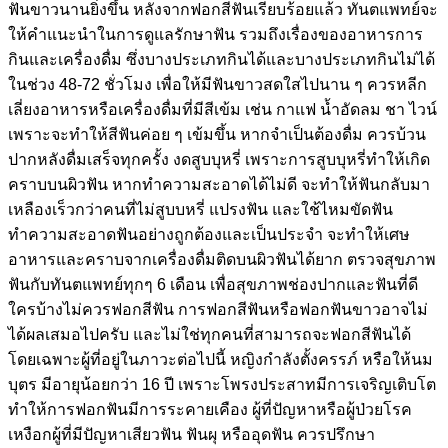
ฟันขาวนานยิ่งขึ้น หลังจากฟอกสีฟันเรียบร้อยแล้ว ทันตแพทย์จะ
ให้คำแนะนำในการดูแลรักษาฟัน รวมถึงเรื่องของอาหารการ
กินและเครื่องดื่ม ซึ่งบางประเภทกินได้และบางประเภทกินไม่ได้
ในช่วง 48-72 ชั่วโมง เพื่อให้มีฟันขาวสดใสไปนาน ๆ ควรหลีก
เลี่ยงอาหารหรือเครื่องดื่มที่มีสีเข้ม เช่น กาแฟ น้ำอัดลม ชา ไวน์
เพราะจะทำให้สีฟันค่อย ๆ เข้มขึ้น หากจำเป็นต้องดื่ม ควรบ้วน
ปากหลังดื่มเสร็จทุกครั้ง งดสูบบุหรี่ เพราะการสูบบุหรี่ทำให้เกิด
คราบบนผิวฟัน หากทำความสะอาดได้ไม่ดี จะทำให้ฟันกลับมา
เหลืองเร็วกว่าคนที่ไม่สูบบหรี่ แปรงฟัน และใช้ไหมขัดฟัน
ทำความสะอาดฟันอย่างถูกต้องและเป็นประจำ จะทำให้เศษ
อาหารและคราบจากเครื่องดื่มติดบนผิวฟันได้ยาก ตรวจสุขภาพ
ฟันกับทันตแพทย์ทุกๆ 6 เดือน เพื่อสุขภาพช่องปากและฟันที่ดี
ใครบ้างไม่ควรฟอกสีฟัน การฟอกสีฟันหรือฟอกฟันขาวอาจไม่
ได้ผลเสมอไปครับ และไม่ใช่ทุกคนที่สามารถจะฟอกสีฟันได้
โดยเฉพาะผู้ที่อยู่ในภาวะต่อไปนี้ หญิงกำลังตั้งครรภ์ หรือให้นม
บุตร มีอายุน้อยกว่า 16 ปี เพราะโพรงประสาทมีการเจริญเติบโต
ทำให้การฟอกฟันมีการระคายเคือง ผู้ที่ปัญหาหรือผู้ป่วยโรค
เหงือกผู้ที่มีปัญหาเสียวฟัน ฟันผุ หรืออุดฟัน ควรปรึกษา