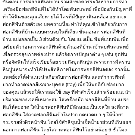
ขั้นตอน การฟอกสีฟันที่บ้าน รวมถึงข้อควรระวังหากมีการทำ
เครื่องมือฟอกสีฟันที่ไม่ได้ทำโดยทันตแพทย์ เพื่อป้องกันปัญหาที่
ทำให้ฟันของคุณเสียหายได้ ใครที่มีปัญหาฟันเหลือง อยากจะ
ฟอกสีฟันด้วยตัวเอง บทความนี้จะทำให้คุณเข้าใจเกี่ยวกับการ
ฟอกสีฟันที่บ้าน แบบครบจบในที่เดียว ขั้นตอนการฟอกสีฟันที่
บ้าน แบ่งออกเป็น 3 ส่วนด้วยกัน โดยแบ่งเป็น พิมพ์แบบฟัน เพื่อ
เตรียมตัวก่อนการฟอกสีฟันด้วยตัวเองที่บ้าน เข้าพบทันตแพทย์
เพื่อตรวจสุขภาพช่องปาก แล้วจัดการปัญหาต่าง ๆ เช่น อุดฟัน
หรือจัดฟันให้เสร็จเรียบร้อย รวมถึงขูดหินปูน เพราะการมีคราบ
หินปูนหนาจะทำให้ประสิทธิภาพในการฟอกสีฟันลดลง จากนั้น
แพทย์จะให้คำแนะนำเกี่ยวกับการฟอกสีฟัน และทำการพิมพ์
ปากทำถาดฟอกสีเฉพาะบุคคล (tray) เพื่อให้พอดีกับช่องปาก
ของคุณ แล้วจะให้เราลองใช้ tray ที่ทำสำเร็จแล้ว พร้อมแนะนำ
ปริมาณของเจลที่เหมาะสม ใส่เครื่องมือ ฟอกสีฟันที่บ้าน แปรง
ฟันให้สะอาด ใส่น้ำยาฟอกสีฟันที่มีลักษณะเป็นเจลใส ลงที่ถาด
ฟอกสีฟัน ใส่ถาดฟอกสีฟันเข้าในปาก กดนวดเบา ๆ ให้น้ำยา
กระจายทั่วผิวหน้าฟัน โดยใช้สำลีชุบน้ำเช็ดน้ำยาส่วนที่เกินออก
นอกถาดฟอกสีฟัน โดยใส่ถาดฟอกสีฟันไว้อย่างน้อย 6 ชั่วโมง