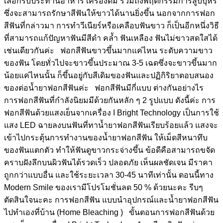
เลือกรับประทานอาหาร เครื่องดื่ม รวมถึงพฤติกรรมการสูบบุหรี่
ซึ่งจะสามารถรักษาสีฟันให้ขาวได้นานยิ่งขึ้น นอกจากการฟอก
สีฟันที่กล่าวมา การทำวีเนียร์หรือเคลือบฟันขาว ก็เป็นอีกหนึ่งวิธี
ที่สามารถแก้ปัญหาฟันมีสีดำ คล้ำ ฟันเหลือง ฟันไม่ขาวสดใสได้
เช่นเดียวกันค่ะ ฟอกสีฟันขาวขึ้นมากแค่ไหน ระดับความขาว
ของฟัน โดยทั่วไปจะขาวขึ้นประมาณ 3-5 เฉดซึ่งจะขาวขึ้นมาก
น้อยแค่ไหนนั้น ก็ขึ้นอยู่กับสีเดิมของฟันและปฏิกิริยาตอบสนอง
ของต่อน้ำยาฟอกสีฟันค่ะ ฟอกสีฟันมีกี่แบบ ต่างกันอย่างไร
การฟอกสีฟันที่กำลังนิยมมีด้วยกันหลัก ๆ 2 รูปแบบ ดังนี้ค่ะ การ
ฟอกสีฟันด้วยแสงเย็นจากเครื่อง I Bright Technology เป็นการใช้
แสง LED ฉายลงบนฟันที่ทาน้ำยาฟอกสีฟันเรียบร้อยแล้ว แสงจะ
เข้าไปกระตุ้นการทำงานของน้ำยาฟอกสีฟัน ให้เม็ดสีหนาทึบ
ของฟันแตกตัว ทำให้ฟันดูขาวกระจ่างขึ้น ข้อดีคือสามารถขจัด
คราบฝังลึกบนผิวฟันได้รวดเร็ว ปลอดภัย เห็นผลชัดเจน มีราคา
ถูกกว่าแบบอื่น และใช้ระยะเวลา 30-45 นาทีเท่านั้น ตอนนี้ทาง
Modern Smile ของเรามีโปรโมชั่นลด 50 % ด้วยนะคะ รีบๆ
ตัดสินใจนะคะ การฟอกสีฟัน แบบนำอุปกรณ์และน้ำยาฟอกสีฟัน
ไปทำเองที่บ้าน (Home Bleaching ) ขั้นตอนการฟอกสีฟันด้วย