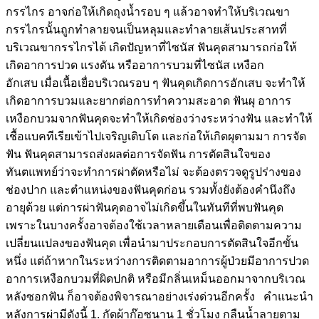
กรรไกร อาจก่อให้เกิดถุงน้ำรอบ ๆ แล้วอาจทำให้บริเวณขา
กรรไกรนั้นถูกทำลายจนเป็นหลุมและทำลายเส้นประสาทที่
บริเวณขากรรไกรได้ เกิดปัญหาที่ไซนัส ฟันคุดสามารถก่อให้
เกิดอาการปวด แรงดัน หรืออาการบวมที่ไซนัส เหงือก
อักเสบ เมื่อเนื้อเยื่อบริเวณรอบ ๆ ฟันคุดเกิดการอักเสบ จะทำให้
เกิดอาการบวมและยากต่อการทำความสะอาด ฟันผุ อาการ
เหงือกบวมจากฟันคุดจะทำให้เกิดช่องว่างระหว่างฟัน และทำให้
เชื้อแบคทีเรียเข้าไปเจริญเติบโต และก่อให้เกิดผุตามมา การจัด
ฟัน ฟันคุดสามารถส่งผลต่อการจัดฟัน การตัดสินใจของ
ทันตแพทย์ว่าจะทำการผ่าตัดหรือไม่ จะต้องตรวจดูรูปร่างของ
ช่องปาก และตำแหน่งของฟันคุดก่อน รวมทั้งยังต้องคำนึงถึง
อายุด้วย แต่การผ่าฟันคุดอาจไม่เกิดขึ้นในทันทีที่พบฟันคุด
เพราะในบางครั้งอาจต้องใช้เวลาหลายเดือนเพื่อติดตามความ
เปลี่ยนแปลงของฟันคุด เพื่อนำมาประกอบการตัดสินใจอีกขั้น
หนึ่ง แต่ถ้าหากในระหว่างการติดตามอาการผู้ป่วยมีอาการปวด
อาการเหงือกบวมที่ผิดปกติ หรือมีกลิ่นเหม็นออกมาจากบริเวณ
หลังซอกฟัน ก็อาจต้องพิจารณาอย่างเร่งด่วนอีกครั้ง คำแนะนำ
หลังการผ่ามีดังนี้ 1. กัดผ้าก๊อซนาน 1 ชั่วโมง กลืนน้ำลายตาม