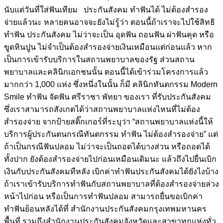
นับแต่วันที่ใส่ฟันเทียม ประกันสังคม ทำฟันได้ ไม่ต้องสำรอง
จ่ายแล้วนะ หลายคนอาจจะยังไม่รู้ว่า ตอนนี้ถ้าเราจะไปใช้สิทธิ
ทำฟัน ประกันสังคม ไม่ว่าจะเป็น อุดฟัน ถอนฟัน ผ่าฟันคุด หรือ
ขูดหินปูน ไม่จำเป็นต้องสำรองจ่ายเงินเหมือนแต่ก่อนแล้ว หาก
เป็นการเข้ารับบริการในสถานพยาบาลของรัฐ ส่วนสถาน
พยาบาลและคลินิกเอกชนนั้น ตอนนี้ได้เข้าร่วมโครงการแล้ว
มากกว่า 1,000 แห่ง ซึ่งหนึ่งในนั้น ก็มี คลินิกทันตกรรม Modern
Smile ทำฟัน จัดฟัน ศรีราชา พัทยา ของเรา ที่รับประกันสังคม
ซึ่งเราสามารถสังเกตได้ว่าสถานพยาบาลแห่งไหนที่ไม่ต้อง
สำรองจ่าย จากป้ายสติ๊กเกอร์ที่ระบุว่า “สถานพยาบาลแห่งนี้ให้
บริการผู้ประกันตนกรณีทันตกรรม ทำฟัน ไม่ต้องสำรองจ่าย” แต่
ถ้าเป็นกรณีฟันปลอม ไม่ว่าจะเป็นถอดได้บางส่วน หรือถอดได้
ทั้งปาก ยังต้องสำรองจ่ายไปก่อนเหมือนเดิมนะ แล้วถึงไปยื่นเบิก
เงินกับประกันสังคมทีหลัง เบิกค่าทำฟันประกันสังคมได้ยังไงบ้าง
ถ้าเราเข้ารับบริการทำฟันกับสถานพยาบาลที่ต้องสำรองจ่ายล่วง
หน้าไปก่อน หรือเป็นการทำฟันปลอม สามารถยื่นขอเบิกค่า
ทำฟันย้อนหลังได้ที่ สำนักงานประกันสังคมกรุงเทพมหานคร
พื้นที่ รวมถึงสำนักงานประกันสังคมจังหวัดและสาขาทุกแห่งทั่ว