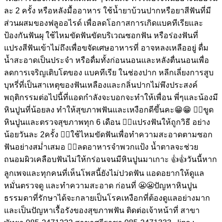
ละ 2 ครั้ง หรือหลังมื้ออาหาร ใช้น้ำยาบ้วนปากหรือยาสีฟันที่มี
ส่วนผสมของฟลูออไรด์ เพื่อลดโอกาสการเกิดแบคทีเรียและ
ป้องกันฟันผุ ใช้ไหมขัดฟันขัดบริเวณซอกฟัน หรือร่องฟันที่
แปรงสีฟันเข้าไม่ถึงเพื่อขจัดเศษอาหารที่ อาจหลงเหลืออยู่ ดื่ม
น้ำสะอาดเป็นประจำ หรือดื่มทั้งก่อนนอนและหลังตื่นนอนเพื่อ
ลดการเจริญเติบโตของ แบคทีเรีย ในช่องปาก หลีกเลี่ยงการสูบ
บุหรี่ที่เป็นสาเหตุของฟันเหลืองและกลิ่นปากไม่พึงประสงค์
พฤติกรรมต่อไปนี้ที่แอดกำลังจะบอกจะทำให้เพื่อน พี่ๆและน้องมี
หินปูนที่น้อยลง ทำให้สุขภาพฟันและเหงือกดีขึ้นคะ😁😁 👉🏽ขูด
หินปูนและตรวจสุขภาพทุก 6 เดือน 👉🏽แปรงฟันให้ถูกวิธี อย่าง
น้อยวันละ 2ครั้ง 👉🏽ใช้ไหมขัดฟันเพื่อทำความสะอาดตามซอก
ฟันอย่างสม่ำเสมอ 👉🏽ลดอาหารจำพวกแป้ง น้ำตาลจะช่วย
ถนอมผิวเคลือบฟันไม่ให้กร่อนจนมีหินปูนมาเกาะ 👍👍วันนี้หาก
ลูกเพจและทุกคนที่เห็นโพสนี้ยังไม่ปวดฟัน แอดอยากให้ดูแล
หมั่นตรวจดู และทำความสะอาด ก่อนที่ 😬😬ปัญหาหินปูน
ธรรมดาที่รักษาได้จะกลายเป็นโรคเหงือกที่ต้องดูแลอย่างมาก
และเป็นปัญหาเรื้อรังของสุขภาพฟัน ติดต่อเจ้าหน้าที่ สาขา