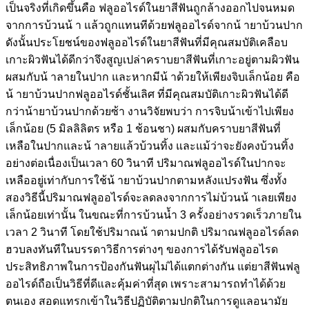
เป็นจริงที่เกิดขึ้นคือ ฟลูออไรด์ในยาสีฟันถูกล้างออกไปจนหมด
จากการบ้วนน้ า แล้วถูกแทนทีด้วยฟลูออไรด์จากน้ ายาบ้วนปาก
ดังนั้นประโยชน์ของฟลูออไรด์ในยาสีฟันที่มีคุณสมบัติเคลือบ
เกาะผิวฟันได้ดีกว่าจึงสูญเปล่าคราบยาสีฟันที่เกาะอยู่ตามผิวฟัน
ผสมกับน้ าลายในปาก และหากมีน้ าด้วยให้เพียงจิบเล็กน้อย คือ
น้ ายาบ้วนปากฟลูออไรด์ชั้นเลิศ ที่มีคุณสมบัติเกาะผิวฟันได้ดี
กว่าน้ายาบ้วนปากด้วยซ้า งานวิจัยพบว่า การจิบน้าเข้าไปเพียง
เล็กน้อย (5 มิลลิลิตร หรือ 1 ช้อนชา) ผสมกับคราบยาสีฟันที่
เหลือในปากและน้ าลายแล้วบ้วนทิ้ง และแม้ว่าจะยังคงบ้วนทิ้ง
อย่างต่อเนื่องเป็นเวลา 60 วินาที ปริมาณฟลูออไรด์ในปากจะ
เหลืออยู่เท่ากับการใช้น้ ายาบ้วนปากตามหลังแปรงฟัน ซึ่งทั้ง
สองวิธีนี้ปริมาณฟลูออไรด์จะลดลงจากการไม่บ้วนน้ าเลยเพียง
เล็กน้อยเท่านั้น ในขณะที่การบ้วนน้ำ 3 ครั้งอย่างรวดเร็วภายใน
เวลา 2 วินาที โดยใช้ปริมาณน้ าตามปกติ ปริมาณฟลูออไรด์ลด
ฮวบลงทันทีในบรรดาวิธีการต่างๆ ของการได้รับฟลูออไรด
ประสิทธิภาพในการป้องกันฟันผุไม่ได้แตกต่างกัน แต่ยาสีฟันฟลู
ออไรด์ถือเป็นวิธีที่ดีและคุ้มค่าที่สุด เพราะสามารถทำได้ด้วย
ตนเอง สอดแทรกเข้าในวิธีปฏิบัติตามปกติในการดูแลอนามัย