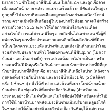
(มากกว่า 1 ชั่วโมง) ยาสีฟันมี SLS ไม่เกิน 2% และถูกเจือจาง
เมื่อผสมกับน้ าลาย หลังจากแปรงเสร็จแล้ว ยาสีฟันส่วนใหญ่จะ
ถูกถุยทิ้งไป คราบที่หลงเหลือจะถูกชะล้างอย่างต่อเนื่องโดยน้
าลาย ความเข้มข้นที่เหลืออยู่ในช่องปากจึงน้อยมากจนไม่สร้าง
ความกังวลว่า SLS จะท าให้เกิดการแพ้หรือระคายเคือง
อย่างไรก็ดี การแพ้สารเคมีใดๆ อาจเกิดขึ้นได้เฉพาะคน ซึ่งผู้ที่
แพ้สารใดๆ ควรที่จะอ่านฉลากและหลีกเลี่ยงผลิตภัณฑ์ที่มีสา
รนั้นๆ ใครควรแปรงแห้ง แปรงฟันแบบแห้ง เป็นคำแนะนำโดย
รวมสำหรับประชาชนทั่วไ โดยเฉพาะคนที่มีฟันผุมาก (ไม่ควร
บ้วนน้ าเลยเป็นอย่างยิ่ง) การแปรงแห้งอาจไม่จ าเป็นส าหรับ
บางคนที่ไม่มีฟันผุหรือใม่กินน้ าตาลเลย น้ายาบ้วนปากที่ดีที่สุด
น้ายาบ้วนปากที่ดีที่สุด คือ คราบยาสีฟันที่เหลือในปาก (หลังจาก
ถุยฟองทิ้ง) รวมกับน้ำลาย และอาจมีน้ำเพียง1 จิบ (5 มิลลิลิตร
หรือ 1 ช้อนชา) กลั้วให้ทั่วปาก แล้วบ้วนทิ้งประโยชน์ของน้ำยา
บ้วนปาก คือ ฟลูออไรด์ที่จะช่วยป้องกันฟันผุ (สำหรับส่วน
ประกอบอย่างอื่น ไม่จำเป็นและไม่ใช่ข้อบ่งใช้สำหรับคนทั่วไป)
การใช้น้ ายาบ้วนปากหลังแปรงฟันช่วยเพิ่มปริมาณฟลูออไรด์
ในช่องปากได้เป็นอย่างดี และจึงช่วยป้องกันฟันผุได้ แต่ความ