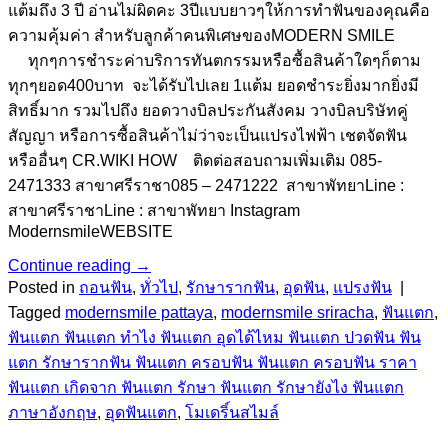
แต้มถึง 3 ปี อ่านไม่ผิดคะ 3ปีแบบยาวๆให้การทำฟันของคุณคือ
ความคุ้มค่า สำหรับลูกค้าคนพิเศษของMODERN SMILE
ทุกๆการชำระค่าบริการทันตกรรมหรือซื้อสินค้าใดๆก็ตาม
ทุกๆยอด400บาท จะได้รับไปเลย 1แต้ม ยอดชำระยิ่งมากยิ่งมี
สิทธิ์มาก รวมไปถึง ยอดวางบิลประกันสังคม วางบิลบริษัทคู่
สัญญา หรือการซื้อสินค้าไม่ว่าจะเป็นแปรงไฟฟ้า เชตจัดฟัน
หรืออื่นๆ CR.WIKI HOW ติดต่อสอบถามเพิ่มเติม 085-
2471333 สาขาศรีราชา085 – 2471222 สาขาพัทยาLine :
สาขาศรีราชาLine : สาขาพัทยา Instagram
ModernsmileWEBSITE
Continue reading
→
Posted in
ถอนฟัน
,
ทั่วไป
,
รักษารากฟัน
,
อุดฟัน
,
แปรงฟัน
|
Tagged
modernsmile pattaya
,
modernsmile sriracha
,
ฟันแตก
,
ฟันแตก ฟันแตก ทําไง ฟันแตก อุดได้ไหม ฟันแตก ปวดฟัน ฟัน
แตก รักษารากฟัน ฟันแตก ครอบฟัน ฟันแตก ครอบฟัน ราคา
ฟันแตก เกิดจาก ฟันแตก รักษา ฟันแตก รักษายังไง ฟันแตก
ภาษาอังกฤษ
,
อุดฟันแตก
,
โมเดริ์นสไมล์