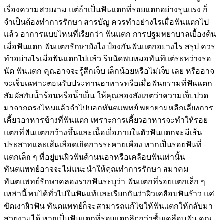
เรื่องความสวยงาม แต่ถ้าเป็นฟันแตกที่รอยแตกอย่างรุนแรง ก็
จำเป็นต้องทำการรักษา สารบัญ ควรทำอย่างไรเมื่อฟันแตกไป
แล้ว อาการแบบไหนที่เรียกว่า ฟันแตก การปฐมพยาบาลเบื้องต้น
เมื่อฟันแตก ฟันแตกรักษายังไง ป้องกันฟันแตกอย่างไร สรุป ควร
ทำอย่างไรเมื่อฟันแตกไปแล้ว รีบนัดพบหมอทันทีแต่ระหว่างรอ
นัด ฟันแตก คุณอาจจะรู้สึกเจ็บ เล็กน้อยหรือไม่เจ็บ เลย หรืออาจ
จะเจ็บเฉพาะตอนรับประทานอาหารหรือเมื่อฟันกรามที่ฟันแตก
สัมผัสกับน้ำร้อนหรือน้ำเย็น ให้คุณลองสังเกตว่าความเจ็บปวด
มาจากตรงไหนแล้วจำไปบอกทันตแพทย์ พยายามหลีกเลี่ยงการ
เคี้ยวอาหารข้างที่ฟันแตก เพราะการเคี้ยวอาหารจะทำให้รอย
แตกที่ฟันแตกกว้างขึ้นและเนื้อเยื่อภายในตัวฟันแตกจะมีเส้น
ประสาทและเส้นเลือดเกิดการระคายเคือง หากเป็นรอยฟันที่
แตกเล็ก ๆ ที่อยู่บนผิวฟันด้านนอกหรือเคลือบฟันเท่านั้น
ทันตแพทย์อาจจะไม่แนะนำให้คุณทำการรักษา สมาคม
ทันตแพทย์รักษาคลองรากฟันระบุว่า ฟันแตกที่รอยแตกเล็ก ๆ
เหล่านี้ พบได้ทั่วไปในฟันแท้และเรียกกันว่าผิวเคลือบฟันร้าว แค่
ขัดเงาผิวฟัน ทันตแพทย์ก็จะสามารถแก้ไขให้ฟันแตกให้กลับมา
สวยงามได้ หากเป็นฟันแตกที่รอยแตกลึกกว่าชั้นเคลือบฟัน คุณ