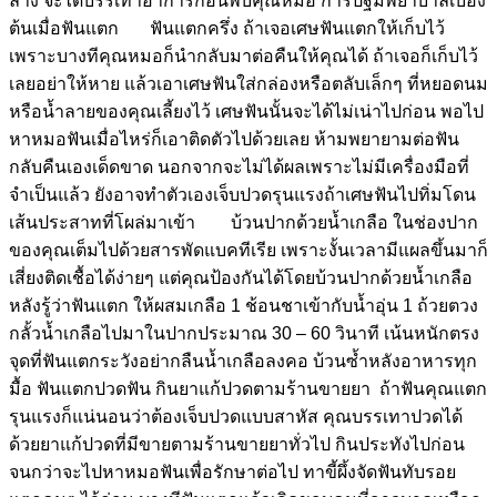
ล่าง จะได้บรรเทาอาการก่อนพบคุณหมอ การปฐมพยาบาลเบื้อง
ต้นเมื่อฟันแตก ฟันแตกครึ่ง ถ้าเจอเศษฟันแตกให้เก็บไว้
เพราะบางทีคุณหมอก็นำกลับมาต่อคืนให้คุณได้ ถ้าเจอก็เก็บไว้
เลยอย่าให้หาย แล้วเอาเศษฟันใส่กล่องหรือตลับเล็กๆ ที่หยอดนม
หรือน้ำลายของคุณเลี้ยงไว้ เศษฟันนั้นจะได้ไม่เน่าไปก่อน พอไป
หาหมอฟันเมื่อไหร่ก็เอาติดตัวไปด้วยเลย ห้ามพยายามต่อฟัน
กลับคืนเองเด็ดขาด นอกจากจะไม่ได้ผลเพราะไม่มีเครื่องมือที่
จำเป็นแล้ว ยังอาจทำตัวเองเจ็บปวดรุนแรงถ้าเศษฟันไปทิ่มโดน
เส้นประสาทที่โผล่มาเข้า บ้วนปากด้วยน้ำเกลือ ในช่องปาก
ของคุณเต็มไปด้วยสารพัดแบคทีเรีย เพราะงั้นเวลามีแผลขึ้นมาก็
เสี่ยงติดเชื้อได้ง่ายๆ แต่คุณป้องกันได้โดยบ้วนปากด้วยน้ำเกลือ
หลังรู้ว่าฟันแตก ให้ผสมเกลือ 1 ช้อนชาเข้ากับน้ำอุ่น 1 ถ้วยตวง
กลั้วน้ำเกลือไปมาในปากประมาณ 30 – 60 วินาที เน้นหนักตรง
จุดที่ฟันแตกระวังอย่ากลืนน้ำเกลือลงคอ บ้วนซ้ำหลังอาหารทุก
มื้อ ฟันแตกปวดฟัน กินยาแก้ปวดตามร้านขายยา ถ้าฟันคุณแตก
รุนแรงก็แน่นอนว่าต้องเจ็บปวดแบบสาหัส คุณบรรเทาปวดได้
ด้วยยาแก้ปวดที่มีขายตามร้านขายยาทั่วไป กินประทังไปก่อน
จนกว่าจะไปหาหมอฟันเพื่อรักษาต่อไป ทาขี้ผึ้งจัดฟันทับรอย