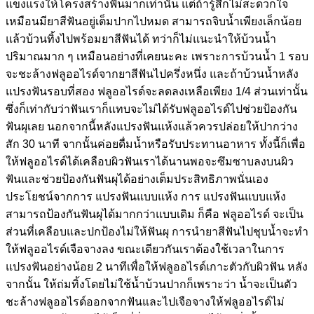
แข็งแรงให้โครงสร้างฟันมากเท่านั้น แต่ถ้ารู้สึกไม่สะดวกใจ
เหมือนมียาสีฟันอยู่เต็มปากไปหมด สามารถจิบน้ำเพียงเล็กน้อย
แล้วบ้วนทิ้งไปพร้อมยาสีฟันได้ ทว่าก็ไม่แนะนำให้บ้วนน้ำ
ปริมาณมาก ๆ เหมือนอย่างที่เคยนะคะ เพราะการบ้วนน้ำ 1 รอบ
จะชะล้างฟลูออไรด์จากยาสีฟันไปครึ่งหนึ่ง และถ้าบ้วนน้ำหลัง
แปรงฟันรอบที่สอง ฟลูออไรด์จะลดลงเหลือเพียง 1/4 ส่วนเท่านั้น
ซึ่งก็เท่ากับว่าฟันเราก็แทบจะไม่ได้รับฟลูออไรด์ไปช่วยป้องกัน
ฟันผุเลย นอกจากนี้หลังแปรงฟันแห้งแล้วควรปล่อยให้ปากว่าง
สัก 30 นาที จากนั้นค่อยดื่มน้ำหรือรับประทานอาหาร ทั้งนี้ก็เพื่อ
ให้ฟลูออไรด์ได้เคลือบผิวฟันเราได้นานพอจะซึมซาบลงบนผิว
ฟันและช่วยป้องกันฟันผุได้อย่างเต็มประสิทธิภาพนั่นเอง
ประโยชน์จากการ แปรงฟันแบบแห้ง การ แปรงฟันแบบแห้ง
สามารถป้องกันฟันผุได้มากกว่าแบบเดิม ก็คือ ฟลูออไรด์ จะเป็น
ส่วนที่เคลือบและปกป้องไม่ให้ฟันผุ การนำยาสีฟันไปชุบน้ำจะทำ
ให้ฟลูออไรด์เจือจางลง ขณะเดียวกันเราต้องใช้เวลาในการ
แปรงฟันอย่างน้อย 2 นาทีเพื่อให้ฟลูออไรด์เกาะตัวกับผิวฟัน หลัง
จากนั้น ให้ถ่มทิ้งโดยไม่ใช้น้ำบ้วนปากก็เพราะว่า น้ำจะเป็นตัว
ชะล้างฟลูออไรด์ออกจากฟันและไปเจือจางให้ฟลูออไรด์ไม่