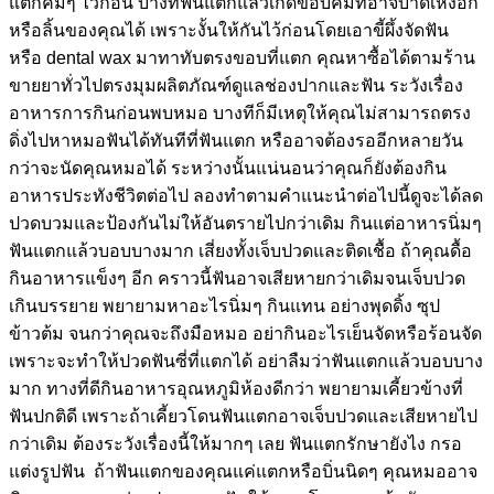
แตกคมๆ ไว้ก่อน บางทีฟันแตกแล้วเกิดขอบคมที่อาจบาดเหงือก
หรือลิ้นของคุณได้ เพราะงั้นให้กันไว้ก่อนโดยเอาขี้ผึ้งจัดฟัน
หรือ dental wax มาทาทับตรงขอบที่แตก คุณหาซื้อได้ตามร้าน
ขายยาทั่วไปตรงมุมผลิตภัณฑ์ดูแลช่องปากและฟัน ระวังเรื่อง
อาหารการกินก่อนพบหมอ บางทีก็มีเหตุให้คุณไม่สามารถตรง
ดิ่งไปหาหมอฟันได้ทันทีที่ฟันแตก หรืออาจต้องรออีกหลายวัน
กว่าจะนัดคุณหมอได้ ระหว่างนั้นแน่นอนว่าคุณก็ยังต้องกิน
อาหารประทังชีวิตต่อไป ลองทำตามคำแนะนำต่อไปนี้ดูจะได้ลด
ปวดบวมและป้องกันไม่ให้อันตรายไปกว่าเดิม กินแต่อาหารนิ่มๆ
ฟันแตกแล้วบอบบางมาก เสี่ยงทั้งเจ็บปวดและติดเชื้อ ถ้าคุณดื้อ
กินอาหารแข็งๆ อีก คราวนี้ฟันอาจเสียหายกว่าเดิมจนเจ็บปวด
เกินบรรยาย พยายามหาอะไรนิ่มๆ กินแทน อย่างพุดดิ้ง ซุป
ข้าวต้ม จนกว่าคุณจะถึงมือหมอ อย่ากินอะไรเย็นจัดหรือร้อนจัด
เพราะจะทำให้ปวดฟันซี่ที่แตกได้ อย่าลืมว่าฟันแตกแล้วบอบบาง
มาก ทางที่ดีกินอาหารอุณหภูมิห้องดีกว่า พยายามเคี้ยวข้างที่
ฟันปกติดี เพราะถ้าเคี้ยวโดนฟันแตกอาจเจ็บปวดและเสียหายไป
กว่าเดิม ต้องระวังเรื่องนี้ให้มากๆ เลย ฟันแตกรักษายังไง กรอ
แต่งรูปฟัน ถ้าฟันแตกของคุณแค่แตกหรือบิ่นนิดๆ คุณหมออาจ