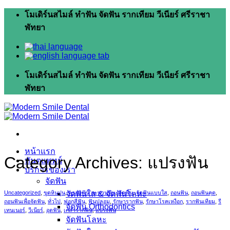
Skip
โมเดิร์นสไมล์ ทำฟัน จัดฟัน รากเทียม วีเนียร์ ศรีราชา
to
พัทยา
content
โมเดิร์นสไมล์ ทำฟัน จัดฟัน รากเทียม วีเนียร์ ศรีราชา
พัทยา
หน้าแรก
Category Archives:
แปรงฟัน
ทันตแพทย์
บริการของเรา
จัดฟัน
จัดฟันใส & จัดฟันโลหะ
Uncategorized
,
ขูดหินปูน
,
ครอบฟัน สะพานฟัน
,
จัดฟัน
,
จัดฟันแบบใส
,
ถอนฟัน
,
ถอนฟันคุด
,
ถอนฟันเพื่อจัดฟัน
,
ทั่วไป
,
ฟอกสีฟัน
,
ฟันปลอม
,
รักษารากฟัน
,
รักษาโรคเหงือก
,
รากฟันเทียม
,
รี
จัดฟัน Orthodontics
เทนเนอร์
,
วีเนียร์
,
อุดฟัน
,
เกลารากฟัน
,
แปรงฟัน
จัดฟันโลหะ