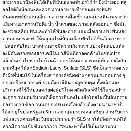
สามารถปกป้องฟันได้เต็มที่นั่นเอง จงจำเอาไว้ว่า ยิ่งน้ำเยอะ ฟลู
ออไรด์ยิ่งน้อยนะคะควร ทานอาหารเช้าก่อนแปรงฟัน!?
ทันตแพทย์ยังเสนออีกว่า ควรทานมื้อเช้าก่อนแปรงฟัน เพราะว่า
เมื่อทานอาหารหรือดื่มน้ำ น้ำลายของเราจะหลั่งออกมา ซึ่งมัน
จะช่วยเคลือบฟันและทำให้ฟันสะอาด แถมเมื่อเราแปรงฟันหลัง
ทานอาหารจะทำให้ฟลูออไรด์นั้นเคลือบฟันได้ดีขึ้นอีกต่างหาก
ปลอดภัยไหม บางท่านอาจมีความกังวลว่า แปรงฟันแบบแห้ง
จะมีอันตรายของสารเคมีในยาสีฟันที่อาจตกค้างในช่องปาก
แล้วกินเข้าไปหากไม่บ้วนน้ าออกให้หมด สารเคมีที่กล่าวถึงกัน
มากที่สุด ได้แก่Sodium Lauryl Sulfate (SLS) ซึ่งเป็นสารลดแรง
ตึงผิวที่นิยมใช้ในเครื่องส าอางค์ชนิดต่าง ๆส่วนประกอบต่าง ๆ
ของเครื่องส าอางค์ รวมถึงยาสีฟัน จะถูควบคุม ทั้งชนิดและ
ปริมาณที่ใช้ให้ปลอดภัยต่อผู้บริโภค ผลิตภัณฑ์ที่ใช้ในช่องปาก
จะถูกก าหนดปริมาณที่เผื่อการกินลงไปแล้วโดยไม่เป็นอันตราย
ต่อร่างกาย ข้อก าหนดของประเทศไทยอ้างอิงตามนานาชาติ
ได้แก่ ยุโรป สหรัฐอเมริกา และกลุ่มประเทศอาเซียน สำหรับการ
แพ้และระคายเคืองในช่องปาก พบว่า SLS ท าให้เกิดการแพ้ได้
หากมีความเข้มข้นมากกว่า 2%และทาทิ้งไว้เป็นเวลานาน