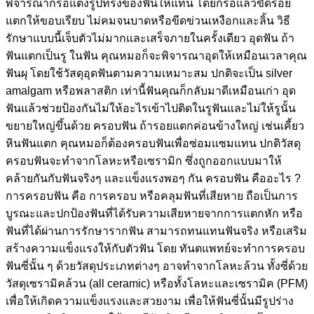
พิจารณากรอแต่งรูปทรงของฟันให้แทน โดยกรอแล้วขัดรอย
แตกให้ขอบเรียบ ไม่คมจนบาดหรือขีดข่วนเหงือกและลิ้น วิธี
รักษาแบบนี้เจ็บตัวไม่มากและเสร็จภายในครั้งเดียว อุดฟัน ถ้า
ฟันแตกเป็นรู ในฟัน คุณหมอก็จะพิจารณาอุดให้เหมือนเวลาคุณ
ฟันผุ โดยใช้วัสดุอุดฟันตามความเหมาะสม ปกติจะเป็น silver
amalgam หรือพลาสติก เท่านี้ฟันคุณก็กลับมาดีเหมือนเก่า อุด
ฟันแล้วช่วยป้องกันไม่ให้อะไรเข้าไปติดในรูฟันและไม่ให้รูนั้น
ขยายใหญ่ขึ้นด้วย ครอบฟัน ถ้ารอยแตกค่อนข้างใหญ่ เช่นเคี้ยว
หินฟันแตก คุณหมอก็ต้องครอบฟันเพื่อซ่อมแซมแทน ปกติวัสดุ
ครอบฟันจะทำจากโลหะหรือเซรามิก ซึ่งถูกออกแบบมาให้
คล้ายกันกับฟันจริงๆ และแข็งแรงพอๆ กัน ครอบฟัน คืออะไร ?
การครอบฟัน คือ การครอบ หรือคลุมฟันที่เสียหาย ถือเป็นการ
บูรณะและปกป้องฟันที่ได้รับความเสียหายจากการแตกหัก หรือ
ฟันที่ได้ผ่านการรักษารากฟัน สามารถทนแทนฟันจริง หรือเสริม
สร้างความแข็งแรงให้กับตัวฟัน โดย ทันตแพทย์จะทำการครอบ
ฟันซี่นั้น ๆ ด้วยวัสดุประเภทต่างๆ อาจทำจากโลหะล้วน ทั้งซี่ด้วย
วัสดุเซรามิคล้วน (all ceramic) หรือทั้งโลหะและเซรามิค (PFM)
เพื่อให้เกิดความแข็งแรงและสวยงาม เพื่อให้ฟันซี่นั้นมีรูปร่าง