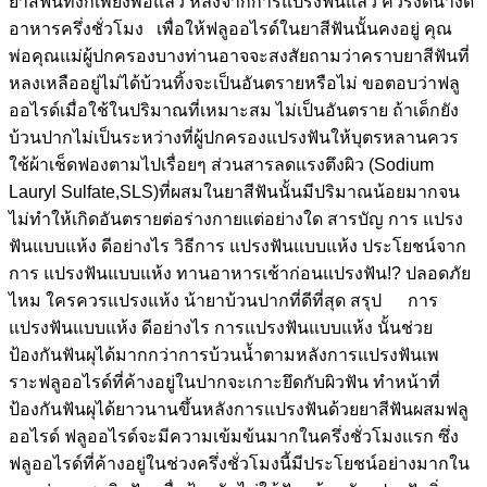
ยาสีฟันทิ้งก็เพียงพอแล้ว หลังจากการแปรงฟันแล้ว ควรงดน้ำงด
อาหารครึ่งชั่วโมง เพื่อให้ฟลูออไรด์ในยาสีฟันนั้นคงอยู่ คุณ
พ่อคุณแม่ผู้ปกครองบางท่านอาจจะสงสัยถามว่าคราบยาสีฟันที่
หลงเหลืออยู่ไม่ได้บ้วนทิ้งจะเป็นอันตรายหรือไม่ ขอตอบว่าฟลู
ออไรด์เมื่อใช้ในปริมาณที่เหมาะสม ไม่เป็นอันตราย ถ้าเด็กยัง
บ้วนปากไม่เป็นระหว่างที่ผู้ปกครองแปรงฟันให้บุตรหลานควร
ใช้ผ้าเช็ดฟองตามไปเรื่อยๆ ส่วนสารลดแรงตึงผิว (Sodium
Lauryl Sulfate,SLS)ที่ผสมในยาสีฟันนั้นมีปริมาณน้อยมากจน
ไม่ทำให้เกิดอันตรายต่อร่างกายแต่อย่างใด สารบัญ การ แปรง
ฟันแบบแห้ง ดีอย่างไร วิธีการ แปรงฟันแบบแห้ง ประโยชน์จาก
การ แปรงฟันแบบแห้ง ทานอาหารเช้าก่อนแปรงฟัน!? ปลอดภัย
ไหม ใครควรแปรงแห้ง น้ายาบ้วนปากที่ดีที่สุด สรุป การ
แปรงฟันแบบแห้ง ดีอย่างไร การแปรงฟันแบบแห้ง นั้นช่วย
ป้องกันฟันผุได้มากกว่าการบ้วนน้ำตามหลังการแปรงฟันเพ
ราะฟลูออไรด์ที่ค้างอยู่ในปากจะเกาะยึดกับผิวฟัน ทำหน้าที่
ป้องกันฟันผุได้ยาวนานขึ้นหลังการแปรงฟันด้วยยาสีฟันผสมฟลู
ออไรด์ ฟลูออไรด์จะมีความเข้มข้นมากในครึ่งชั่วโมงแรก ซึ่ง
ฟลูออไรด์ที่ค้างอยู่ในช่วงครึ่งชั่วโมงนี้มีประโยชน์อย่างมากใน