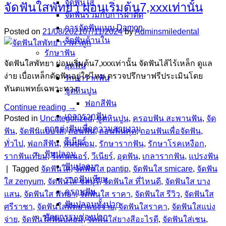
จัดฟันใส
จัดฟันใสพัทยา ผ่อนเริ่มต้น7,xxxเท่านั้น
จัดฟันร่วมกับการผ่าตัด
การจัดฟันแบบ Damon
Posted on
21/08/2021
07/11/2024
by
Adminsmiledental
จัดฟันด้านใน
รักษาฟัน
จัดฟันใสพัทยา ผ่อนเริ่มต้น7,xxxเท่านั้น จัดฟันไส้ไร้เหล็ก ดูแล
อุดฟัน
ง่าย เบื่อเหล็กดัดฟันอยู่ใช่ไหม ตรวจปรึกษาฟรีประเมินโดย
รักษารากฟัน
ทันตแพทย์เฉพาะทาง
ขูดหินปูน
ฟอกสีฟัน
Continue reading
→
เกลารากฟัน
Posted in
Uncategorized
,
ขูดหินปูน
,
ครอบฟัน สะพานฟัน
,
จัด
ตกแต่งฟันเพื่อความสวยงาม
ฟัน
,
จัดฟันแบบใส
,
ถอนฟัน
,
ถอนฟันคุด
,
ถอนฟันเพื่อจัดฟัน
,
วีเนียร์
ทั่วไป
,
ฟอกสีฟัน
,
ฟันปลอม
,
รักษารากฟัน
,
รักษาโรคเหงือก
,
ฟันปลอม
รากฟันเทียม
,
รีเทนเนอร์
,
วีเนียร์
,
อุดฟัน
,
เกลารากฟัน
,
แปรงฟัน
ฟันปลอม
|
Tagged
จัดฟันใส
,
จัดฟันใส pantip
,
จัดฟันใส smicare
,
จัดฟัน
รากฟันเทียม
ใส zenyum
,
จัดฟันใส ชลบุรี
,
จัดฟันใส ที่ไหนดี
,
จัดฟันใส บาง
ครอบฟัน
แสน
,
จัดฟันใส พัทยา
,
จัดฟันใส ราคา
,
จัดฟันใส รีวิว
,
จัดฟันใส
ฟันปลอมทั้งปาก
ศรีราชา
,
จัดฟันใสพัทยาแบ่งจ่าย
,
จัดฟันใสราคา
,
จัดฟันใสแบ่ง
ศัลยกรรมช่องปาก
จ่าย
,
จัดฟันใส่ฟันปลอม
,
จัดฟันใส่ยางสีอะไรดี
,
จัดฟันใส่เชน
,