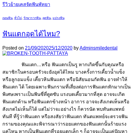
รีวิวย้ายเคสจัดฟันพัทยา
ถอนฟัน
,
ทั่วไป
,
รักษารากฟัน
,
อุดฟัน
,
แปรงฟัน
ฟันแตกอุดได้ไหม?
Posted on
21/09/2020
25/12/2020
by
Adminsmiledental
ฟันแตก…หรือ ฟันแตกเป็นรู หากเกิดขึ้นกับคุณหรือ
สมาชิกในครอบครัวจะยังอุดได้ไหม บางครั้งการเคี้ยวน้ำแข็ง
หรือลูกอมแข็ง เคี้ยวหินฟันแตก หรือนิสัยนอนกัดฟัน อาจทำให้
ฟันแตก ได้ โดยเฉพาะฟันกรามที่เสี่ยงต่อการฟันแตกหักมากเป็น
พิเศษเพราะเป็นฟันซี่ที่ดูดซับ แรงบดเคี้ยวมากที่สุด อาจจะเกิด
ฟันแตกด้าน หรือฟันแตกข้างหน้า อาการ อาจจะสังเกตเห็นหรือ
สังเกตไม่เห็นก็ได้ แต่ไม่ว่าจะอย่างไร ก็ควรนัด พบทันตแพทย์
ทันที ที่รู้ว่าฟันแตก หรือสงสัยว่าฟันแตก ทันตแพทย์จะตรวจฟัน
กรามของคุณและพิจารณาว่ารอยแตกของฟันแตกนั้นร้ายแรง
แค่ไหน หากเป็นฟันแตกที่รอยแตกเล็ก ๆ ก็อาจจะเป็นแค่ปัญหา