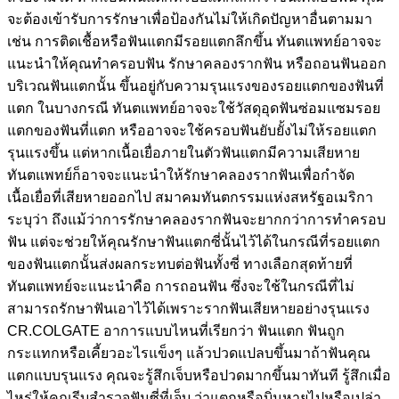
จะต้องเข้ารับการรักษาเพื่อป้องกันไม่ให้เกิดปัญหาอื่นตามมา
เช่น การติดเชื้อหรือฟันแตกมีรอยแตกลึกขึ้น ทันตแพทย์อาจจะ
แนะนำให้คุณทำครอบฟัน รักษาคลองรากฟัน หรือถอนฟันออก
บริเวณฟันแตกนั้น ขึ้นอยู่กับความรุนแรงของรอยแตกของฟันที่
แตก ในบางกรณี ทันตแพทย์อาจจะใช้วัสดุอุดฟันซ่อมแซมรอย
แตกของฟันที่แตก หรืออาจจะใช้ครอบฟันยับยั้งไม่ให้รอยแตก
รุนแรงขึ้น แต่หากเนื้อเยื่อภายในตัวฟันแตกมีความเสียหาย
ทันตแพทย์ก็อาจจะแนะนำให้รักษาคลองรากฟันเพื่อกำจัด
เนื้อเยื่อที่เสียหายออกไป สมาคมทันตกรรมแห่งสหรัฐอเมริกา
ระบุว่า ถึงแม้ว่าการรักษาคลองรากฟันจะยากกว่าการทำครอบ
ฟัน แต่จะช่วยให้คุณรักษาฟันแตกซี่นั้นไว้ได้ในกรณีที่รอยแตก
ของฟันแตกนั้นส่งผลกระทบต่อฟันทั้งซี่ ทางเลือกสุดท้ายที่
ทันตแพทย์จะแนะนำคือ การถอนฟัน ซึ่งจะใช้ในกรณีที่ไม่
สามารถรักษาฟันเอาไว้ได้เพราะรากฟันเสียหายอย่างรุนแรง
CR.COLGATE อาการแบบไหนที่เรียกว่า ฟันแตก ฟันถูก
กระแทกหรือเคี้ยวอะไรแข็งๆ แล้วปวดแปลบขึ้นมาถ้าฟันคุณ
แตกแบบรุนแรง คุณจะรู้สึกเจ็บหรือปวดมากขึ้นมาทันที รู้สึกเมื่อ
ไหร่ให้คุณรีบสำรวจฟันซี่ที่เจ็บ ว่าแตกหรือบิ่นหายไปหรือเปล่า