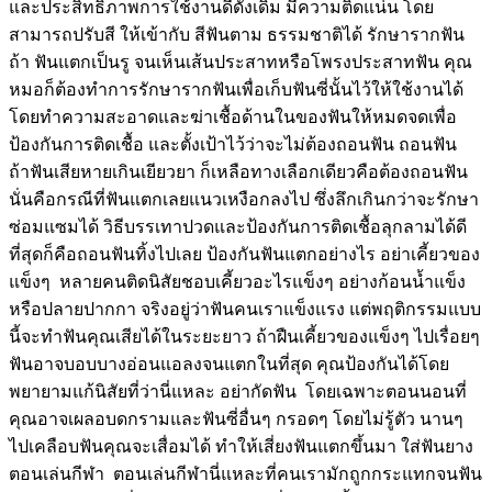
และประสิทธิภาพการใช้งานดีดังเดิม มีความติดแน่น โดย
สามารถปรับสี ให้เข้ากับ สีฟันตาม ธรรมชาติได้ รักษารากฟัน
ถ้า ฟันแตกเป็นรู จนเห็นเส้นประสาทหรือโพรงประสาทฟัน คุณ
หมอก็ต้องทำการรักษารากฟันเพื่อเก็บฟันซี่นั้นไว้ให้ใช้งานได้
โดยทำความสะอาดและฆ่าเชื้อด้านในของฟันให้หมดจดเพื่อ
ป้องกันการติดเชื้อ และตั้งเป้าไว้ว่าจะไม่ต้องถอนฟัน ถอนฟัน
ถ้าฟันเสียหายเกินเยียวยา ก็เหลือทางเลือกเดียวคือต้องถอนฟัน
นั่นคือกรณีที่ฟันแตกเลยแนวเหงือกลงไป ซึ่งลึกเกินกว่าจะรักษา
ซ่อมแซมได้ วิธีบรรเทาปวดและป้องกันการติดเชื้อลุกลามได้ดี
ที่สุดก็คือถอนฟันทิ้งไปเลย ป้องกันฟันแตกอย่างไร อย่าเคี้ยวของ
แข็งๆ หลายคนติดนิสัยชอบเคี้ยวอะไรแข็งๆ อย่างก้อนน้ำแข็ง
หรือปลายปากกา จริงอยู่ว่าฟันคนเราแข็งแรง แต่พฤติกรรมแบบ
นี้จะทำฟันคุณเสียได้ในระยะยาว ถ้าฝืนเคี้ยวของแข็งๆ ไปเรื่อยๆ
ฟันอาจบอบบางอ่อนแอลงจนแตกในที่สุด คุณป้องกันได้โดย
พยายามแก้นิสัยที่ว่านี่แหละ อย่ากัดฟัน โดยเฉพาะตอนนอนที่
คุณอาจเผลอบดกรามและฟันซี่อื่นๆ กรอดๆ โดยไม่รู้ตัว นานๆ
ไปเคลือบฟันคุณจะเสื่อมได้ ทำให้เสี่ยงฟันแตกขึ้นมา ใส่ฟันยาง
ตอนเล่นกีฬา ตอนเล่นกีฬานี่แหละที่คนเรามักถูกกระแทกจนฟัน