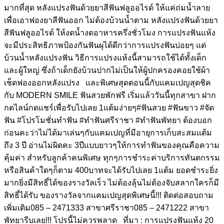
มากที่สุด หลังแปรงฟันด้วยยาสีฟันฟลูออไรด์ ให้แค่ถ่มน้ำลาย
เพื่อเอาฟองยาสีฟันออก ไม่ต้องบ้วนน้ำตาม หลังแปรงฟันด้วยยา
สีฟันฟลูออไรด์ ให้งดน้ำงดอาหารครึ่งชั่วโมง การแปรงฟันแห้ง
จะมีประสิทธิภาพป้องกันฟันผุได้ดีกว่าการแปรงฟันบ่อยๆ แต่
บ้วนน้ำหลังแปรงฟัน วิธีการแปรงแห้งนี้สามารถใช้ได้ทั้งเด็ก
และผู้ใหญ่ ซึ่งถ้าเด็กยังบ้วนปากไม่เป็นให้ผู้ปกครองคอยใช้ผ้า
เช็ดฟองออกหลังแปรง และพิเศษสุดตอนนี้กับแคมเปญสุดชิค
กับ MODERN SMILE ฟันสวยพักฟรี เริ่มแล้ววันนี้ทุกสาขา ฝาก
กดไลน์กดแชร์เพื่อรับไปเลย 1แต้มง่ายๆ#ฟันสวย #ฟันขาว #จัด
ฟัน #โปรโมชั่นทำฟัน #ทำฟันศรีราชา #ทำฟันพัทยา ต้องบอก
ก่อนคะว่าไม่ได้มาเล่นๆกับแคมเปญที่มีอายุการเก็บสะสมแต้ม
ถึง 3 ปี อ่านไม่ผิดคะ 3ปีแบบยาวๆให้การทำฟันของคุณคือความ
คุ้มค่า สำหรับลูกค้าคนพิเศษ ทุกๆการชำระค่าบริการทันตกรรม
หรือสินค้าใดๆก็ตาม 400บาทจะได้รับไปเลย 1แต้ม ยอดชำระยิ่ง
มากยิ่งมีสิทธิ์ได้ของรางวัลเร็ว ไม่ต้องลุ้นไม่ต้องจับสลากใครก็มี
สิทธิ์ได้รับ ของรางวัลจากแคมเปญสุดพิเศษนี้!!! ติดต่อสอบถาม
เพิ่มเติม085 – 2471333 สาขาศรีราชา085 – 2471222 สาขา
พัทยารีบเลย!!! โปรนี้ไม่ควรพลาด ที่มา : การแปรงฟันแห้ง 20