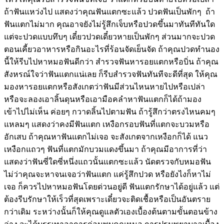
ถ้าฟันแหว่งไป แสดงว่าคุณฟันแตกซะแล้ว ปวดฟันเป็นพักๆ ถ้า
ฟันแตกไม่มาก คุณอาจยังไม่รู้สึกเจ็บหรือปวดขึ้นมาทันทีทันใด
แต่จะปวดแบบทึบๆ เดี๋ยวปวดเดี๋ยวหายเป็นพักๆ ส่วนมากจะปวด
ตอนเคี้ยวอาหารหรือกินอะไรที่ร้อนจัดเย็นจัด ถ้าคุณปวดทำนอง
นี้ให้รีบไปหาหมอฟันดีกว่า สำรวจฟันหารอยแตกหรือบิ่น ถ้าคุณ
สังหรณ์ใจว่าฟันแตกแน่เลย ก็รีบสำรวจฟันทันทีจะดีที่สุด ให้คุณ
มองหารอยแตกหรือสังเกตว่าฟันมีส่วนไหนหายไปหรือเปล่า
หรือจะลองเอาลิ้นดุนหรือเอามือคลำหาฟันแตกก็ได้ถ้ามอง
เข้าไปไม่เห็น ค่อยๆ กวาดลิ้นไปตามฟัน ถ้ารู้สึกว่าตรงไหนคมๆ
แหลมๆ แสดงว่าคงมีฟันแตก เหงือกรอบฟันที่แตกจะบวมหรือ
อักเสบ ถ้าคุณหาฟันแตกไม่เจอ จะสังเกตจากเหงือกก็ได้ แนว
เหงือกแถวๆ ฟันที่แตกมักบวมแดงขึ้นมา ถ้าคุณมีอาการที่ว่า
แสดงว่าฟันซี่ใดซี่หนึ่งแถวนั้นแตกซะแล้ว นัดตรวจกับหมอฟัน
ไม่ว่าคุณจะหาจนเจอว่าฟันแตก แค่รู้สึกปวด หรือยังไงก็หาไม่
เจอ ก็ควรไปหาหมอฟันโดยด่วนอยู่ดี ฟันแตกรักษาได้อยู่แล้ว แต่
ต้องรีบรักษาให้เร็วที่สุดเพราะเดี๋ยวจะติดเชื้อหรือเป็นอันตราย
กว่าเดิม ระหว่างนั้นก็ให้คุณดูแลตัวเองเบื้องต้นตามขั้นตอนข้าง