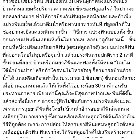
การซ่อมแซมผิวฟัน เพื่อป้องกันไม่ให้ฟันผุถ้าหลังแปรงฟันยิ่ง
บ้วนน้ำหลายครั้งปริมาณความเข้มข้นของฟลูออไรด์ ในปากจะ
ลดลงอย่างมาก ทำให้การป้องกันฟันผุจะลดน้อยลง และถ้าเพิ่ง
แปรงฟันเสร็จแล้วมาดื่มน้ำหรือทานอาหารทันที ฟลูออไรด์ใน
ช่องปากจะยิ่งลดลงเพิ่มมากขึ้น วิธีการ แปรงฟันแบบแห้ง ขั้น
ตอนการแปรงฟันแบบแห้งนั้นไม่ยากเลย ลองมาดูกันตามนี้…ขั้น
ตอนที่หนึ่ง: เพียงแค่บีบยาสีฟัน (ผสมฟลูออไรด์) ลงบนแปรงสีฟัน
ที่สะอาดโดยไม่ชุบหรือจุ่มน้ำ แล้วแปรงฟันตามปกติราว 2 นาที
ขั้นตอนที่สอง: บ้วนหรือถ่มยาสีฟันและฟองทิ้งให้หมด “โดยไม่
ใช้น้ำบ้วนปาก” หรือถ้าใครทนไม่ไหวจริงๆ ก็สามารถบ้วนด้วย
น้ำได้ แต่แค่จิบเดียวเท่านั้น (ประมาณ 1 ช้อนชา) ขั้นตอนที่สาม:
เมื่อบ้วนออกหมดแล้ว ให้เว้นทิ้งไว้อย่างน้อย 30 นาทีก่อนรับ
ประทานอาหาร เพียงเท่านี้คุณก็จะมีสุขภาพปากและฟันที่ดีขึ้น
แล้วล่ะ ทั้งนี้แรก ๆ อาจจะรู้สึกไม่ชินกับการแปรงฟันแห้งนะคะ
เพราะการถุยยาสีฟันทิ้งโดยไม่บ้วนน้ำอีกรอบยาสีฟันก็จะหลง
เหลืออยู่ในปากเราอยู่ ซึ่งตามหลักเคลือบฟลูออไรด์ฟันถือว่าเป็น
วิธีที่ถูกต้อง เพราะการปล่อยให้คราบยาสีฟันผสมฟลูออไรด์หลง
เหลืออยู่บนผิวฟัน ฟันเราก็จะได้รับฟลูออไรด์ไปเสริมสร้างความ