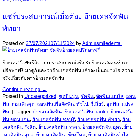
แชร์ประสบการณ์เมื่อต้อง ย้ายเคสจัดฟัน
พัทยา
Posted on
27/07/2021
07/11/2024
by
Adminsmiledental
ย้ายเคสจัดฟันรีวิวจากประสบการณ์จริง รับย้ายเคสผ่อนชำระ
ปรึกษาฟรี มาดูกันคะว่าย้ายเคสจัดฟันแล้วจะเป็นอย่างไร ความ
จริงเกี่ยวกับดารย้ายเคสจัดฟัน
Continue reading
→
Posted in
Uncategorized
,
ขูดหินปูน
,
จัดฟัน
,
จัดฟันแบบใส
,
ถอน
ฟัน
,
ถอนฟันคุด
,
ถอนฟันเพื่อจัดฟัน
,
ทั่วไป
,
วีเนียร์
,
อุดฟัน
,
แปรง
ฟัน
|
Tagged
ย้ายเคสจัดฟัน
,
ย้ายเคสจัดฟัน pantip
,
ย้ายเคสจัด
ฟัน ขอนแก่น
,
ย้ายเคสจัดฟัน ชลบุรี
,
ย้ายเคสจัดฟัน พัทยา
,
ย้าย
เคสจัดฟัน รังสิต
,
ย้ายเคสจัดฟัน ราคา
,
ย้ายเคสจัดฟัน อุดร
,
ย้าย
เคสจัดฟัน อุบล
,
ย้ายเคสจัดฟัน เชียงใหม่
,
ย้ายเคสจัดฟันทําไง
,