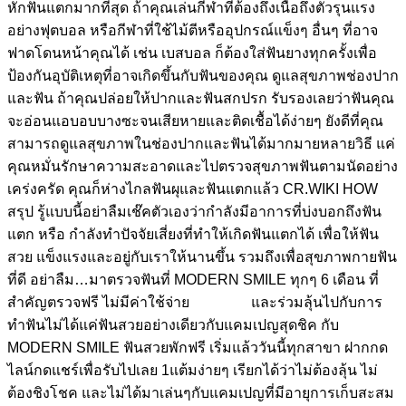
หักฟันแตกมากที่สุด ถ้าคุณเล่นกีฬาที่ต้องถึงเนื้อถึงตัวรุนแรง
อย่างฟุตบอล หรือกีฬาที่ใช้ไม้ตีหรืออุปกรณ์แข็งๆ อื่นๆ ที่อาจ
ฟาดโดนหน้าคุณได้ เช่น เบสบอล ก็ต้องใส่ฟันยางทุกครั้งเพื่อ
ป้องกันอุบัติเหตุที่อาจเกิดขึ้นกับฟันของคุณ ดูแลสุขภาพช่องปาก
และฟัน ถ้าคุณปล่อยให้ปากและฟันสกปรก รับรองเลยว่าฟันคุณ
จะอ่อนแอบอบบางซะจนเสียหายและติดเชื้อได้ง่ายๆ ยังดีที่คุณ
สามารถดูแลสุขภาพในช่องปากและฟันได้มากมายหลายวิธี แค่
คุณหมั่นรักษาความสะอาดและไปตรวจสุขภาพฟันตามนัดอย่าง
เคร่งครัด คุณก็ห่างไกลฟันผุและฟันแตกแล้ว CR.WIKI HOW
สรุป รู้แบบนี้อย่าลืมเช๊คตัวเองว่ากำลังมีอาการที่บ่งบอกถึงฟัน
แตก หรือ กำลังทำปัจจัยเสี่ยงที่ทำให้เกิดฟันแตกได้ เพื่อให้ฟัน
สวย แข็งแรงและอยู่กับเราให้นานขึ้น รวมถึงเพื่อสุขภาพกายฟัน
ที่ดี อย่าลืม…มาตรวจฟันที่ MODERN SMILE ทุกๆ 6 เดือน ที่
สำคัญตรวจฟรี ไม่มีค่าใช้จ่าย และร่วมลุ้นไปกับการ
ทำฟันไม่ได้แค่ฟันสวยอย่างเดียวกับแคมเปญสุดชิค กับ
MODERN SMILE ฟันสวยพักฟรี เริ่มแล้ววันนี้ทุกสาขา ฝากกด
ไลน์กดแชร์เพื่อรับไปเลย 1แต้มง่ายๆ เรียกได้ว่าไม่ต้องลุ้น ไม่
ต้องชิงโชค และไม่ได้มาเล่นๆกับแคมเปญที่มีอายุการเก็บสะสม