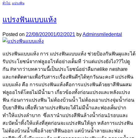
ทั่วไป
,
แปรงฟัน
แปรงฟันแบบแห้ง
Posted on
22/08/2020
01/02/2021
by
Adminsmiledental
แปรงฟันแบบแห้ง การ แปรงฟันแบบแห้ง ช่วยป้องกันฟันผุและได้
รับประโยชน์จากฟลูออไรต์อย่างเต็มที ว่าแต่แปรงยังไง??ไปดู
กัน #หากว่าบทความนี้เป็นประโยชน์อย่าลืมกดlike กดshare
และกดติดตามเพื่อรับสาระเรื่องฟันดีๆได้ทุกวันนะคะ# แปรงฟัน
แบบแห้ง คือ การแปรงฟันแห้งคือการแปรงฟันด้วยยาสีฟันผสม
ฟลูออไรด์โดยไม่มีน้ำมา เกี่ยวข้องทั้งก่อนแปรงและหลังแปรง
ฟัน ก่อนการแปรงฟัน ไม่ต้องบ้วนน้ำ ไม่ต้องเอาแปรงจุ่มน้ำก่อน
บีบยาสีฟัน เพื่อที่เวลาแปรงฟันจะได้ไม่มีน้ำและฟองเต็มปาก
ทำให้แปรงลำบาก ซึ่งเรานำแปรงสีฟันล้างน้ำก่อน1รอบและ
สะบัดน้ำทิ้งให้แห้งที่สุดก่อนจะแปรงฟันให้ลูก หลังการแปรงฟัน
ไม่ต้องบ้วนน้ำเพื่อล้างยาสีฟันออก แค่บ้วนน้ำลายและฟอง