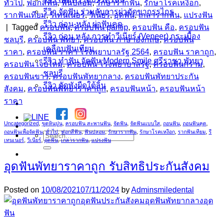
ทั่วไป
,
ฟอกสีฟัน
,
ฟันปลอม
,
รักษารากฟัน
,
รักษาโรคเหงือก
,
รีวิว จัดฟัน ร่วมกับการผ่าตัดขากรรไกร
รากฟันเทียม
,
รีเทนเนอร์
,
วีเนียร์
,
อุดฟัน
,
เกลารากฟัน
,
แปรงฟัน
รีวิว ก่อน-หลัง ผ่าฟันคุด
|
Tagged
ครอบฟัน
,
ครอบฟัน pantip
,
ครอบฟัน คือ
,
ครอบฟัน
รีวิว ก่อน หลัง การทำวีเนียร์ (Veneer) กระเบื้อง
ชลบุรี
,
ครอบฟัน พัทยา
,
ครอบฟัน ภาษาอังกฤษ
,
ครอบฟัน
เคลือบฟันเทียม
ราคา
,
ครอบฟัน ราคา โรงพยาบาลรัฐ 2564
,
ครอบฟัน ราคาถูก
,
รีวิว ทำฟัน จัดฟัน Modern Smile ศรีราชา พัทยา
ครอบฟัน เจ็บไหม
,
ครอบฟัน โรงพยาบาลรัฐ
,
ครอบฟันกราม
,
ชลบุรี
ครอบฟันขาว
,
ครอบฟันพัทยากลาง
,
ครอบฟันพัทยาประกัน
รีวิว ตัดพังผืดใต้ลิ้น
สังคม
,
ครอบฟันพัทยาราคาถูก
,
ครอบฟันหน้า
,
ครอบฟันหน้า
ราคา
Uncategorized
,
ขูดหินปูน
,
ครอบฟัน สะพานฟัน
,
จัดฟัน
,
จัดฟันแบบใส
,
ถอนฟัน
,
ถอนฟันคุด
,
ถอนฟันเพื่อจัดฟัน
,
ทั่วไป
,
ฟอกสีฟัน
,
ฟันปลอม
,
รักษารากฟัน
,
รักษาโรคเหงือก
,
รากฟันเทียม
,
รี
เทนเนอร์
,
วีเนียร์
,
อุดฟัน
,
เกลารากฟัน
,
แปรงฟัน
อุดฟันพัทยาราคาถูก รับสิทธิประกันสังคม
Posted on
10/08/2021
07/11/2024
by
Adminsmiledental