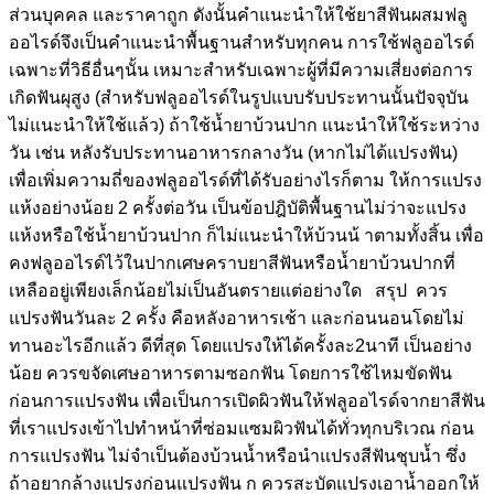
ส่วนบุคคล และราคาถูก ดังนั้นคำแนะนำให้ใช้ยาสีฟันผสมฟลู
ออไรด์จึงเป็นคำแนะนำพื้นฐานสำหรับทุกคน การใช้ฟลูออไรด์
เฉพาะที่วิธีอื่นๆนั้น เหมาะสำหรับเฉพาะผู้ที่มีความเสี่ยงต่อการ
เกิดฟันผุสูง (สำหรับฟลูออไรด์ในรูปแบบรับประทานนั้นปัจจุบัน
ไม่แนะนำให้ใช้แล้ว) ถ้าใช้น้ำยาบ้วนปาก แนะนำให้ใช้ระหว่าง
วัน เช่น หลังรับประทานอาหารกลางวัน (หากไม่ได้แปรงฟัน)
เพื่อเพิ่มความถี่ของฟลูออไรด์ที่ได้รับอย่างไรก็ตาม ให้การแปรง
แห้งอย่างน้อย 2 ครั้งต่อวัน เป็นข้อปฎิบัติพื้นฐานไม่ว่าจะแปรง
แห้งหรือใช้น้ำยาบ้วนปาก ก็ไม่แนะนำให้บ้วนน้ าตามทั้งสิ้น เพื่อ
คงฟลูออไรด์ไว้ในปากเศษคราบยาสีฟันหรือน้ำยาบ้วนปากที่
เหลืออยู่เพียงเล็กน้อยไม่เป็นอันตรายแต่อย่างใด สรุป ควร
แปรงฟันวันละ 2 ครั้ง คือหลังอาหารเช้า และก่อนนอนโดยไม่
ทานอะไรอีกแล้ว ดีที่สุด โดยแปรงให้ได้ครั้งละ2นาที เป็นอย่าง
น้อย ควรขจัดเศษอาหารตามซอกฟัน โดยการใช้ไหมขัดฟัน
ก่อนการแปรงฟัน เพื่อเป็นการเปิดผิวฟันให้ฟลูออไรด์จากยาสีฟัน
ที่เราแปรงเข้าไปทำหน้าที่ซ่อมแซมผิวฟันได้ทั่วทุกบริเวณ ก่อน
การแปรงฟัน ไม่จำเป็นต้องบ้วนน้ำหรือนำแปรงสีฟันชุบน้ำ ซึ่ง
ถ้าอยากล้างแปรงก่อนแปรงฟัน ก ควรสะบัดแปรงเอาน้ำออกให้