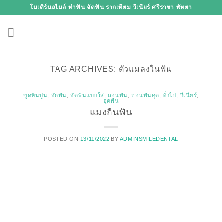
Skip
โมเดิร์นสไมล์ ทำฟัน จัดฟัน รากเทียม วีเนียร์ ศรีราชา พัทยา
to
content
TAG ARCHIVES:
ตัวแมลงในฟัน
ขูดหินปูน
,
จัดฟัน
,
จัดฟันแบบใส
,
ถอนฟัน
,
ถอนฟันคุด
,
ทั่วไป
,
วีเนียร์
,
อุดฟัน
แมงกินฟัน
POSTED ON
13/11/2022
BY
ADMINSMILEDENTAL