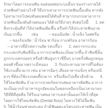
รักษาโดยการถอนฟัน จนส่งผลต่อระบบอื่นๆ ของร่างกายได้
ปวดฟันทำอย่างไรดี วิธีบรรเทาอาการปวดฟันเบื้องต้น หากยัง
ไม่สามารถไปพบทันตแพทย์ได้ทันที สามารถบรรเทาอาการ
ปวดฟันเบื้องต้นด้วยตนเอง ได้ด้วยวิธีง่ายๆ ดังต่อไปนี้ 1. ลด
สิ่งกระตุ้นที่ทำให้ปวดฟันเพิ่มขึ้น หรือทำให้ประสาทฟันบาด
เจ็บมากขึ้น เช่น – ของเย็นจัด : น้ำแข็ง ไอศครีม
– ของร้อนจัด : น้ำร้อน ชาร้อน กาแฟร้อน อาหารร้อน
– อาหารที่มีรสหวานจัด รสเปรี้ยว 2. ลดการกระทบ
กระแทกกับฟันซี่นั้น อาการปวดฟันจะเป็นมากขึ้น ถ้าฟันซี่นั้น
ถูกกระแทกบ่อยๆ หรือตัวฟันสูงกว่าซี่อื่นๆ บางครั้งฟันถูกหนุน
ลอยตัวขึ้นมาเพราะมีหนอง 3. รับประทานอาหารที่ไม่ต้อง
ใช้แรงเคี้ยวมาก เช่น อาหารนิ่มๆ เลี่ยงอาหารแข็งๆ หรือเหนี
ยวๆ ที่ต้องใช้แรงบดเคี้ยวมาก หรือเลี่ยงไปเคี้ยวอีกด้าน 4.
ใช้ไหมขัดฟัน ถ้าอาการปวดเกิดจากเศษอาหารติดฟัน อาการ
จะเป็นมากถ้าอาหารถูกอัดแน่นในซอกเหงือกเป็นเวลานานๆ
วิธีที่ดีที่สุดคือ ให้รีบเอาเศษอาหารเหล่านั้นออกให้เร็วที่สุด
โดยการใช้ไหมขัดฟัน (Dental floss) ไม่ควรใช้ไม้จิ้มฟัน
5. ใช้น้ำร้อนช่วยประคบ ถ้ามีฟันผุทะลุโพรงประสาทฟัน เป็น