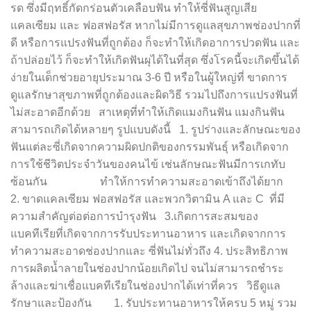
รด ซึ่งมีฤทธิ์กัดกร่อนตัวเคลือบฟัน ทำให้ซี่ฟันสูญเสีย
แคลเซียม และ ฟอสฟอรัส หากไม่มีการดูแลสุขภาพช่องปากที่
ดี หรือการแปรงฟันที่ถูกต้อง ก็จะทำให้เกิดอาการปวดฟัน และ
ถ้าปล่อยไว้ ก็จะทำให้เกิดฟันผุได้ในที่สุด ซึ่งโรคนี้จะเกิดขึ้นได้
ง่ายในเด็กช่วยอายุประมาณ 3-6 ปี หรือในผู้ใหญ่ที่ ขาดการ
ดูแลรักษาสุขภาพที่ถูกต้องและผิดวิธี รวมไปถึงการแปรงฟันที่
ไม่สะอาดอีกด้วย สาเหตุที่ทำให้เกิดแมงกินฟัน แมงกินฟัน
สามารถเกิดได้หลายๆ รูปแบบดังนี้ 1. รูปร่างและลักษณะของ
ฟันแต่ละซี่เกิดจากความผิดปกติของกรรมพันธุ์ หรือเกิดจาก
การใช้ชีวิตประจำวันของคนไข้ เช่นลักษณะฟันมีการเกทับ
ซ้อนกัน ทำให้การทำความสะอาดเข้าถึงได้ยาก
2. ขาดแคลเซียม ฟอสฟอรัส และพวกวิตามิน A และ C ที่มี
ความสำคัญต่อต่อการบำรุงฟัน 3.เกิดการสะสมของ
แบคทีเรียที่เกิดจากการรับประทานอาหาร และเกิดจากการ
ทำความสะอาดช่องปากและ ซี่ฟันไม่ทั่วถึง 4. ประสิทธิภาพ
การผลิตน้ำลายในช่องปากน้อยเกิดไป จนไม่สามารถชำระ
ล้างและฆ่าเชื่อแบคทีเรียในช่องปากได้เท่าที่ควร วิธีดูแล
รักษาและป้องกัน 1. รับประทานอาหารให้ครบ 5 หมู่ รวม