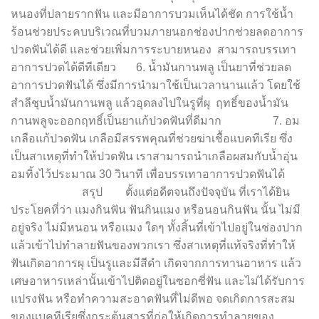
หนองที่ปลายรากฟัน และมีอาการบวมเห็นได้ชัด การใช้น้ำ
ร้อนช่วยประคบบริเวณที่บวมภายนอกช่องปากช่วยลดอาการ
ปวดฟันได้ดี และช่วยเพิ่มการระบายหนอง สามารถบรรเทา
อาการปวดได้ดีทีเดียว 6. น้ำมันกานพลู เป็นยาที่ช่วยลด
อาการปวดฟันได้ ซึ่งมีการนำมาใช้เป็นเวลานานแล้ว โดยใช้
สำลีชุบน้ำมันกานพลู แล้วอุดลงไปในรูที่ผุ ฤทธิ์ของน้ำมัน
กานพลูจะออกฤทธิ์เป็นยาแก้ปวดฟันที่ดีมาก 7. อม
เกลือแก้ปวดฟัน เกลือมีสรรพคุณที่ช่วยฆ่าเชื้อแบคทีเรีย ซึ่ง
เป็นสาเหตุที่ทำให้ปวดฟัน เราสามารถนำเกลือผสมกับน้ำอุ่น
อมทิ้งไว้ประมาณ 30 วินาที เพื่อบรรเทาอาการปวดฟันได้
สรุป ตั้งแต่อดีตจนถึงปัจจุบัน ที่เราได้ยิน
ประโยคที่ว่า แมงกินฟัน ฟันกินแมง หรือนอนกินฟัน นั้น ไม่มี
อยู่จริง ไม่มีหนอน หรือแมง ใดๆ ทั้งสิ้นที่เข้าไปอยู่ในช่องปาก
แล้วเข้าไปทำลายฟันของพวกเรา ซึ่งสาเหตุที่แท้จริงที่ทำให้
ฟันเกิดอาการผุ เป็นรูและมีสีดำ เกิดจากการทานอาหาร แล้ว
เศษอาหารเหล่านั้นเข้าไปติดอยู่ในซอกซี่ฟัน และไม่ได้รับการ
แปรงฟัน หรือทำความสะอาดฟันที่ไม่ดีพอ จดเกิดการสะสม
ของเเบคทีเรียซึ่งกระตุ้นสารที่ก่อให้เกิดการทำลายของ