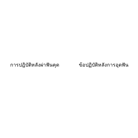
การปฎิบัติหลังผ่าฟันคุด
ข้อปฏิบัติหลังการอุดฟัน