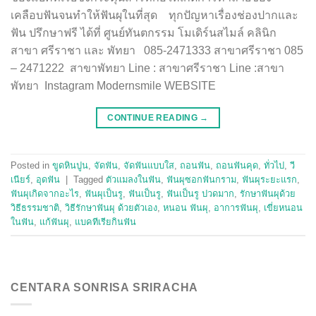
เคลือบฟันจนทำให้ฟันผุในที่สุด ทุกปัญหาเรื่องช่องปากและ
ฟัน ปรึกษาฟรี ได้ที่ ศูนย์ทันตกรรม โมเดิร์นสไมล์ คลินิก
สาขา ศรีราชา และ พัทยา 085-2471333 สาขาศรีราชา 085
– 2471222 สาขาพัทยา Line : สาขาศรีราชา Line :สาขา
พัทยา Instagram Modernsmile WEBSITE
CONTINUE READING
→
Posted in
ขูดหินปูน
,
จัดฟัน
,
จัดฟันแบบใส
,
ถอนฟัน
,
ถอนฟันคุด
,
ทั่วไป
,
วี
เนียร์
,
อุดฟัน
|
Tagged
ตัวแมลงในฟัน
,
ฟันผุซอกฟันกราม
,
ฟันผุระยะแรก
,
ฟันผุเกิดจากอะไร
,
ฟันผุเป็นรู
,
ฟันเป็นรู
,
ฟันเป็นรู ปวดมาก
,
รักษาฟันผุด้วย
วิธีธรรมชาติ
,
วิธีรักษาฟันผุ ด้วยตัวเอง
,
หนอน ฟันผุ
,
อาการฟันผุ
,
เขี่ยหนอน
ในฟัน
,
แก้ฟันผุ
,
แบคทีเรียกินฟัน
CENTARA SONRISA SRIRACHA