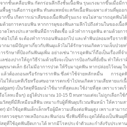
 จากชั้นเคลือบฟัน กัดกร่อนลึกถึงชั้นเนื้อฟัน รุนแรงมากขึ้นเมื่อม
นพื้นฐานคือการอุดฟัน ทันตแพทย์จะสกัดเนื้อฟันเฉพาะส่วนที่ผุออ
กขึ้น เกิดการเน่าเสียของเนื้อฟันที่รุนแรง จนไม่สามารถอุดฟันได้
ามด้วยการครอบฟัน หากการผุของฟันลามลึกไปถึงส่วนในของเนื้อฟ
โพรงประสาทฟันที่มีการติดเชื้อ แล้วทำการอุดฟัน ตามด้วยก
กษาต่อไปได้ จะต้องทำการถอนฟันออกไป และทำฟันปลอมหรือรากฟั
้คนมากมายมีปัญหาเกี่ยวกับฟันผุแล้วไม่ได้รักษาจนเกิดความเจ็บป่วยห
รรักษาที่ป้องกันฟันผุเพิ่ม อย่างเช่น “การอุดฟัน”ก็ถือเป็นเรื่องที่จำ
ูแลช่องปากให้ถูกวิธีร่วมด้วยจึงจะเป็นการป้องกันที่ยั่งยืน ทำให้เร
ผุขนาดเล็ก ยังไม่มีอาการปวด ให้รีบมาอุดฟัน หากปล่อยไว้จนผุ 
แล้วต้องถอนหรือรักษารากฟัน ซึ่งค่าใช้จ่ายหลักหมื่น การอุดฟั
ทางไม่ให้แบคทีเรียหรือเศษอาหารตกเข้าไปจนเกิดความเสียหายแก่เนื้
Amalgam) เป็นวัสดุที่นิยมนำใช้มากที่สุดและใช้ง่ายที่สุด เพราะรวดเ
ือโลหะอื่นๆ) อยู่ได้ประมาณ 10-15 ปี ทนทานแต่จะไม่ถูกเลือกใช้ก
ัสดุที่มีสีเหมือนสีฟัน เหมาะกับผู้ที่ฟันผุบริเวณฟันหน้า ให้ความ
ักใช้อุดฟันเด็กเล็กหรือผู้มีความเสี่ยงต่อฟันผุสูง เพราะสามาร
ตรวจสุขภาพเหงือกและฟันก่อน ซึ่งฟันซี่ที่จะอุดได้ต้องเป็นฟันผุที
ัสดุที่ใช้อุดฟันยึดเกาะได้ หากมีโรคประจำตัวและกำลังรับประทา