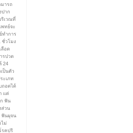
สามารถ
องปาก
ิเวณที่
แพทย์จะ
ทย์ทำการ
 ชั่วโมง
เลือด
าการปวด
์ 24
เป็นตัว
 ประเภท
บถอดได้
 แต่
ก ฟัน
งส่วน
ุ ฟันผุจน
ไม่
โรคปริ