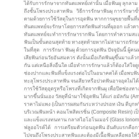
ได้รับการรักษาจากทันตแพทย์เท่านั้น เมื่อฟันผุ ลุกลาม
ถึงชั้นโพรงประสาทฟัน วิธีการรักษาฟันผุ การรักษาขั้
ตามด้วยการใช้วัสดุในการอุดฟัน หากการผุขยายพื้นที่มา
ทันตแพทย์จะรักษาโดยการสกัดฟันส่วนที่ผุออก แล้วต
ทันตแพทย์จะทำการรักษารากฟัน โดยการทำความสะอาด
ฟันเป็นขั้นตอนสุดท้าย ทางสุดท้ายหากไม่สามารถรั
ในที่สุด การรักษา ฟันผุ ด้วยการอุดฟัน ปัจจุบันนี้ ผู
เสียฟันก่อนวัยอันสมควร ดังนั้นเมื่อเกิดฟันผุขึ้นมาแล้วกา
กัน แต่เหนือสิ่งอื่นใด เมื่อทำการรักษาแล้วก็ต้องใส่ใจด
ช่องปากและฟันที่แข็งแรงต่อไปในอนาคตได้ เมื่อพบฟัน
ทะลุโพรงประสาทฟัน จนเสียวหรือปวดฟันอาจอุดไม่ได้ 
การใช้วัสดุอุดรูหรือโพรงที่เกิดจากฟันผุ เพื่อปิดช่อง
มากขึ้นนั่นเอง วัสดุที่นำมาใช้อุดฟัน ได้แก่ อมัลกัม (
ราคาไม่แพง (เป็นการผสมกันระหว่างปรอท เงิน ดีบุกหร
บริเวณฟันหน้า คอมโพสิตเรซิ่น (Composite Resin) เป็นว
และแข็งแรงทนทาน กลาสไอโอโนเมอร์ (Glass Ionomer) ม
ฟลูออไรด์ได้ การเตรียมตัวก่อนอุดฟัน อันดับแรกคือการ
ไปจนถึงโพรงประสาทฟันและต้องมีเนื้อฟันเหลือพอให้ว