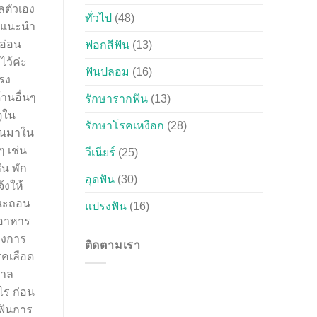
ลตัวเอง
ทั่วไป
(48)
คำแนะนำ
กอ่อน
ฟอกสีฟัน
(13)
ว้ค่ะ
ฟันปลอม
(16)
พรง
านอื่นๆ
รักษารากฟัน
(13)
ตุใน
รักษาโรคเหงือก
(28)
ึ้นมาใน
ๆ เช่น
วีเนียร์
(25)
่น พัก
อุดฟัน
(30)
้งให้
ขณะถอน
แปรงฟัน
(16)
กอาหาร
างการ
ติดตามเรา
รคเลือด
บาล
ไร ก่อน
ฟันการ