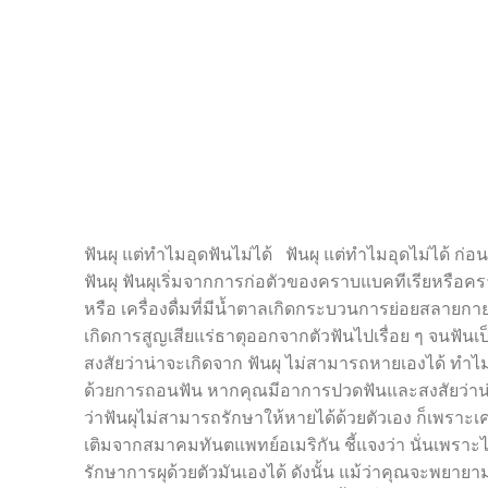
ฟันผุ แต่ทำไมอุดฟันไม่ได้ ฟันผุ แต่ทำไมอุดไม่ได้ ก่
ฟันผุ ฟันผุเริ่มจากการก่อตัวของคราบแบคทีเรียหรือคราบ
หรือ เครื่องดื่มที่มีน้ำตาลเกิดกระบวนการย่อยสลายกา
เกิดการสูญเสียแร่ธาตุออกจากตัวฟันไปเรื่อย ๆ จนฟันเ
สงสัยว่าน่าจะเกิดจาก ฟันผุ ไม่สามารถหายเองได้ ทำไมน
ด้วยการถอนฟัน หากคุณมีอาการปวดฟันและสงสัยว่
ว่าฟันผุไม่สามารถรักษาให้หายได้ด้วยตัวเอง ก็เพราะเค
เติมจากสมาคมทันตแพทย์อเมริกัน ชี้แจงว่า นั่นเพราะไม
รักษาการผุด้วยตัวมันเองได้ ดังนั้น แม้ว่าคุณจะพยา