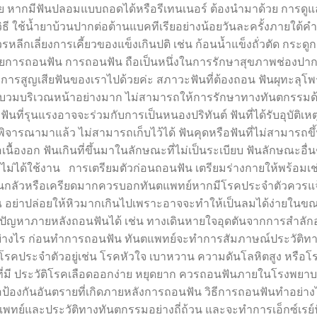
้วย หากมีฟันปลอมแบบถอดได้หรือรีเทนเนอร์ ต้องนำมาด้วย การดูแ
วิธี ใช้น้ำยาบ้วนปากต่อต้านแบคทีเรียอย่างน้อยวันละครั้งภายใต้
รหลีกเลี่ยงการเคี้ยวของแข็งเกินปติ เช่น ก้อนน้ำแข็งถั่วตัด กระดู
วยการถอนฟัน การถอนฟัน ถือเป็นหนึ่งในการรักษาสุขภาพช่องปากไ
มรับการสูญเสียฟันของเราไปด้วยค่ะ สภาวะฟันที่ต้องถอน ฟันผุทะลุโ
บวมบริเวณหน้าอย่างมาก ไม่สามารถให้การรักษาทางทันตกรรมด้
นที่รุนแรงอาจจะร่วมกับการเป็นหนองปริทันต์ ฟันที่ได้รับอุบัติเห
ิจารณามาแล้ว ไม่สามารถเก็บไว้ได้ ฟันคุดหรือฟันที่ไม่สามารถข
เนื้องอก ฟันเกินที่ขึ้นมาในลักษณะที่ไม่เป็นระเบียบ ฟันลักษณะอื่น
ติที่ไม่ได้ใช้งาน การเตรียมตัวก่อนถอนฟัน เตรียมร่างกายให้พร้อมเช
ท่านกลัวหรือเครียดมากควรบอกทันตแพทย์หากมีโรคประจำตัวควรแจ
อย่าปล่อยให้หิวมากเกินไปเพราะอาจจะทำให้เป็นลมได้ง่ายใน
ปัญหาภายหลังถอนฟันได้ เช่น ทางเดินหายใจอุดตันจากการสำลั
อย่างไร ก่อนทำการถอนฟัน ทันตแพทย์จะทำการสัมภาษณ์ประวัติท
่มีโรคประจำตัวอยู่เช่น โรคหัวใจ เบาหวาน ความดันโลหิตสูง หรือโ
ที่มี ประวัติโรคเลือดออกง่าย หยุดยาก ควรถอนฟันภายในโรงพยา
อป้องกันอันตรายที่เกิดภายหลังการถอนฟัน วิธีการถอนฟันทำอย่าง
ทย์และประวัติทางทันตกรรมอย่างถี่ถ้วน และจะทำการเอ็กซ์เรย์