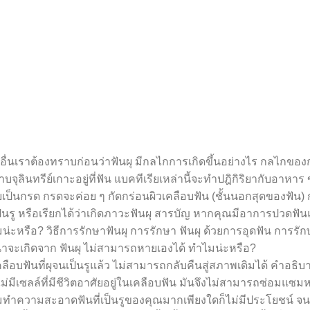
อนอื่นเราต้องทราบก่อนว่าฟันผุ มีกลไกการเกิดขึ้นอย่างไร กลไกของ
จุลินทรีย์เกาะอยู่ที่ฟัน แบคทีเรียเหล่านี้จะทำปฎิกิริยากับอาหา
ยเป็นกรด กรดจะค่อย ๆ กัดกร่อนผิวเคลือบฟัน (ชั้นนอกสุดของฟัน) ก
ป็นรู หรือเรียกได้ว่าเกิดภาวะฟันผุ สารบัญ หากคุณมีอาการปวดฟั
่ะหรือ? วิธีการรักษาฟันผุ การรักษา ฟันผุ ด้วยการอุดฟัน การรัก
าน่าจะเกิดจาก ฟันผุ ไม่สามารถหายเองได้ ทำไมน่ะหรือ? เห
ลือบฟันที่ผุจนเป็นรูแล้ว ไม่สามารถกลับคืนสู่สภาพเดิมได้ คำอธิบา
่มีเซลล์ที่มีชีวิตอาศัยอยู่ในเคลือบฟัน มันจึงไม่สามารถซ่อมแซมห
ยามทำความสะอาดฟันที่เป็นรูของคุณมากเพียงใดก็ไม่มีประโยชน์ จ