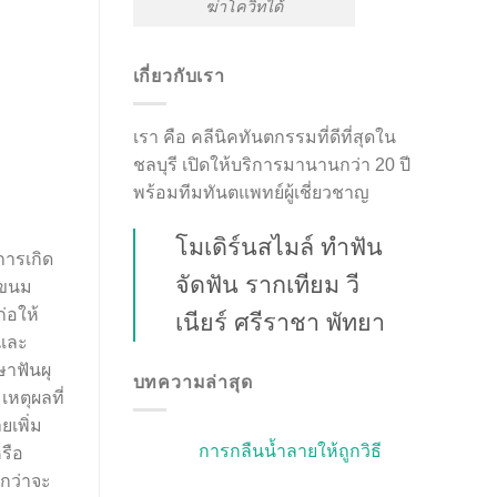
ฆ่าโควิทได้
เกี่ยวกับเรา
เรา คือ คลีนิคทันตกรรมที่ดีที่สุดใน
ชลบุรี เปิดให้บริการมานานกว่า 20 ปี
พร้อมทีมทันตแพทย์ผู้เชี่ยวชาญ
โมเดิร์นสไมล์ ทำฟัน
การเกิด
จัดฟัน รากเทียม วี
ร ขนม
่อให้
เนียร์ ศรีราชา พัทยา
นและ
ษาฟันผุ
บทความล่าสุด
ตุผลที่
ยเพิ่ม
การกลืนน้ำลายให้ถูกวิธี
รือ
นกว่าจะ