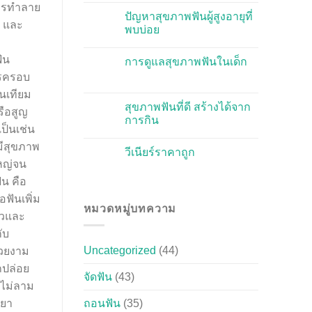
ีการทำลาย
ปัญหาสุขภาพฟันผู้สูงอายุที่
ก และ
พบบ่อย
ัน
การดูแลสุขภาพฟันในเด็ก
ารครอบ
นเทียม
สุขภาพฟันที่ดี สร้างได้จาก
รือสูญ
การกิน
เป็นเช่น
ามีสุขภาพ
วีเนียร์ราคาถูก
ใหญ่จน
น คือ
อฟันเพิ่ม
หมวดหมู่บทความ
ร็วและ
ับ
Uncategorized
(44)
สวยงาม
ถปล่อย
จัดฟัน
(43)
่ไม่ลาม
นยา
ถอนฟัน
(35)