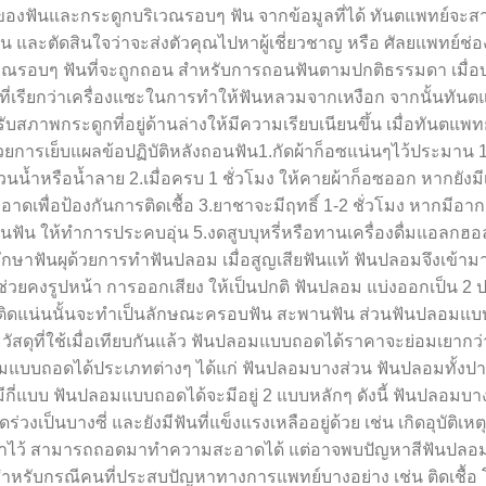
งของฟันและกระดูกบริเวณรอบๆ ฟัน จากข้อมูลที่ได้ ทันตแพทย์จะ
ะตัดสินใจว่าจะส่งตัวคุณไปหาผู้เชี่ยวชาญ หรือ ศัลยแพทย์ช่
ณรอบๆ ฟันที่จะถูกถอน สำหรับการถอนฟันตามปกติธรรมดา เมื่อบร
ที่เรียกว่าเครื่องแซะในการทำให้ฟันหลวมจากเหงือก จากนั้นทันต
ภาพกระดูกที่อยู่ด้านล่างให้มีความเรียบเนียนขึ้น เมื่อทันตแพ
ยการเย็บแผลข้อปฏิบัติหลังถอนฟัน1.กัดผ้าก็อซแน่นๆไว้ประมาน 1
วนน้ำหรือน้ำลาย 2.เมื่อครบ 1 ชั่วโมง ให้คายผ้าก็อซออก หากยังมี
้สะอาดเพื่อป้องกันการติดเชื้อ 3.ยาชาจะมีฤทธิ์ 1-2 ชั่วโมง หากมีอ
นฟัน ให้ทำการประคบอุ่น 5.งดสูบบุหรี่หรือทานเครื่องดื่มแอลกฮอล
ักษาฟันผุด้วยการทำฟันปลอม เมื่อสูญเสียฟันแท้ ฟันปลอมจึงเข้ามา
ังช่วยคงรูปหน้า การออกเสียง ให้เป็นปกติ ฟันปลอม แบ่งออกเป็น 2
บติดแน่นนั้นจะทำเป็นลักษณะครอบฟัน สะพานฟัน ส่วนฟันปลอมแบ
ุที่ใช้เมื่อเทียบกันแล้ว ฟันปลอมแบบถอดได้ราคาจะย่อมเยากว่า
แบบถอดได้ประเภทต่างๆ ได้แก่ ฟันปลอมบางส่วน ฟันปลอมทั้งปา
่แบบ ฟันปลอมแบบถอดได้จะมีอยู่ 2 แบบหลักๆ ดังนี้ ฟันปลอมบา
่วงเป็นบางซี่ และยังมีฟันที่แข็งแรงเหลืออยู่ด้วย เช่น เกิดอุบัติเหต
กเอาไว้ สามารถถอดมาทำความสะอาดได้ แต่อาจพบปัญหาสีฟันปลอม
ช้สำหรับกรณีคนที่ประสบปัญหาทางการแพทย์บางอย่าง เช่น ติดเชื้อ 