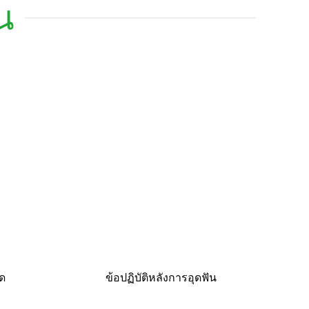
น
ุด
ข้อปฏิบัติหลังการอุดฟัน