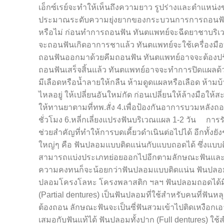
เอ็กซ์เรย์จะทำให้เห็นถึงความยาว รูปร่างและตำแหน่
ประมาณระดับความยุ่งยากของกระบวนการการถอนฟัน แล
หรือไม่ ก่อนทำการถอนฟัน ทันตแพทย์จะฉีดยาชาบริเว
จะถอนฟันเกิดอาการชาแล้ว ทันตแพทย์จะใช้เครื่องมือ
ถอนฟันออกมาด้วยคีมถอนฟัน ทันตแพทย์อาจจะต้องปรับส
ถอนฟันเสร็จสิ้นแล้ว ทันตแพทย์อาจจะทำการปิดแผลด้ว
มีเลือดหรือน้ำลายให้กลืน ห้ามดูดแผลหรือเลือด ห้ามบ้
ไหลอยู่ ให้เปลี่ยนอันใหม่กัด ก่อนเปลี่ยนให้ล้างมือให
ให้ทานยาตามที่ทพ.สั่ง 4.เพื่อป้องกันอาการบวมหลังถอ
ชั่วโมง 6.หลี่กเลี่ยงแปรงฟันบริเวณแผล 1-2 วัน การร
ช่วยสำคัญที่ทำให้การบดเคี้ยวดำเนินต่อไปได้ อีกทั้งย
ใหญ่ๆ คือ ฟันปลอมแบบติดแน่นกับแบบถอดได้ ซึ่งแบ
สามารถแบ่งประเภทย่อยออกไปอีกตามลักษณะฟันและวัสด
ความคงทนก็จะน้อยกว่าฟันปลอมแบบติดแน่น ฟันปลอม
ปลอมโครงโลหะ โครงพลาสติก ฯลฯ ฟันปลอมถอดได้มีกี
(Partial dentures) เป็นฟันปลอมที่ใช้สำหรับคนที่ฟันหลุดร
ต้องถอน ลักษณะฟันจะเป็นซี่ฟันสวมเข้าไปติดเหงือ
เสมอกับฟันแท้ได้ ฟันปลอมทั้งปาก (Full dentures) ใ