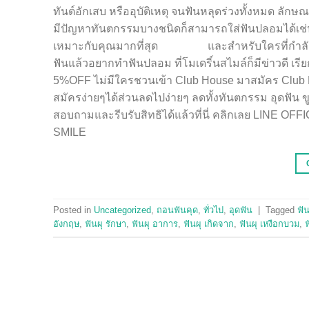
ทันต์อักเสบ หรืออุบัติเหตุ จนฟันหลุดร่วงทั้งหมด ลักษณ
มีปัญหาทันตกรรมบางชนิดก็สามารถใส่ฟันปลอมได้เช่นกั
เหมาะกับคุณมากที่สุด และสำหรับใครที่กำลังฟันผุ
ฟันแล้วอยากทำฟันปลอม ที่โมเดริ์นสไมล์ก็มีข่าวดี เ
5%OFF ไม่มีใครชวนเข้า Club House มาสมัคร Club M
สมัครง่ายๆได้ส่วนลดไปง่ายๆ ลดทั้งทันตกรรม อุดฟัน ข
สอบถามและรีบรับสิทธิได้แล้วที่นี่ คลิกเลย L
SMILE
Posted in
Uncategorized
,
ถอนฟันคุด
,
ทั่วไป
,
อุดฟัน
|
Tagged
ฟั
อังกฤษ
,
ฟันผุ รักษา
,
ฟันผุ อาการ
,
ฟันผุ เกิดจาก
,
ฟันผุ เหงือกบวม
,