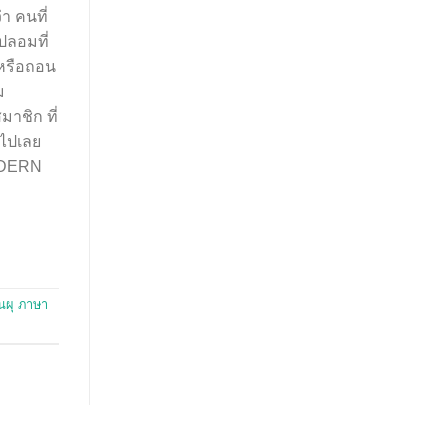
า คนที่
ปลอมที่
 หรือถอน
ม
าชิก ที่
กันไปเลย
ODERN
นผุ ภาษา