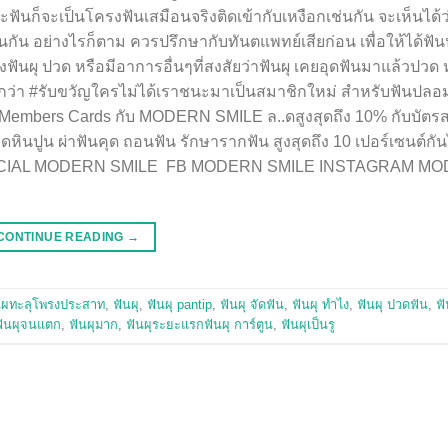
ะฟันก็จะเป็นโครงฟันเสมือนจริงติดเข้ากับเหงือกเช่นกัน จะเห็นได้ว่
น อย่างไรก็ตาม ควรปรึกษากับทันตแพทย์เสียก่อน เพื่อให้ได้ฟัน
 ปวด หรือมีอาการอื่นๆที่สงสัยว่าฟันผุ เคยอุดฟันมาแล้วปวด
รียกว่า #รับขวัญใครไม่ได้เราชนะมาเป็นสมาชิกใหม่ สำหรับฟันปลอ
embers Cards กับ MODERN SMILE ล..ดสูงสุดถึง 10% กับบัตรสม
ูดหินปูน ผ่าฟันคุด ถอนฟัน รักษารากฟัน สูงสุดถึง 10 เปอร์เซนต์
INE OFFICIAL MODERN SMILE FB MODERN SMILE INSTAGRAM M
CONTINUE READING
→
นผทะลุโพรงประสาท
,
ฟันผุ
,
ฟันผุ pantip
,
ฟันผุ จัดฟัน
,
ฟันผุ ทําไง
,
ฟันผุ ปวดฟัน
,
ฟั
ฟันผุจนแตก
,
ฟันผุมาก
,
ฟันผุระยะแรกฟันผุ การ์ตูน
,
ฟันผุเป็นรู