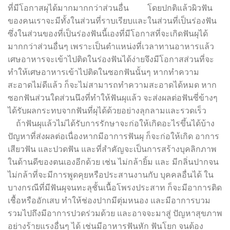
ที่มีโอกาสผุได้มากมากกว่าส่วนอื่น โดยปกติแล้วผิวฟัน
ของคนเราจะมีทั้งในส่วนที่ราบเรียบและในส่วนที่เป็นร่องฟัน
ซึ่งในส่วนของที่เป็นร่องฟันนี้เองที่มีโอกาสที่จะเกิดฟันผุได้
มากกว่าส่วนอื่นๆ เพราะเป็นตำแหน่งที่เวลาทานอาหารแล้ว
เศษอาหารจะเข้าไปติดในร่องฟันได้ง่ายจึงมีโอกาสส่วนที่จะ
ทำให้เศษอาหารเข้าไปติดในซอกฟันนั้นๆ หากทำความ
สะอาดไม่ดีแล้ว ก็จะไม่สามารถทำความสะอาดได้หมด หาก
ซอกฟันส่วนใดส่วนนึงที่ทำให้ฟันผุแล้ว จะส่งผลต่อฟันซี่ข้างๆ
ได้รับผลกระทบจากฟันที่ผุได้ด้วยอย่างลุกลามและรวดเร็ว
ถ้าฟันผุแล้วไม่ได้รับการรักษาจะก่อให้เกิดอะไรขึ้นได้บ้าง
ปัญหาที่ส่งผลต่อเนื่องหากมีอาการฟันผุ ก็จะก่อให้เกิด อาการ
เสียวฟัน และปวดฟัน และที่สำคัญจะเป็นการสร้างบุคลิกภาพ
ในด้านดีของตนเองอีกด้วย เช่น ไม่กล้ายิ้ม และ มีกลิ่นปากจน
ไม่กล้าที่จะมีการพูดคุยหรือประสานงานกับ บุคคลอื่นได้ ใน
บางกรณีที่มีฟันผุจนทะลุชั้นเนื้อโพรงประสาท ก็จะมีอาการติด
เชื้อหรืออักเสบ ทำให้ช่องปากมีตุ่มหนอง และมีอาการบวม
รวมไปถึงมีอาการปวดร่วมด้วย และอาจจะมาสู่ ปัญหาสุขภาพ
อย่างร้ายแรงอื่นๆ ได้ เช่นมีอาหารฟันหัก ฟันโยก จนต้อง