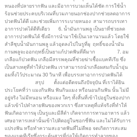
หนองที่ปลายรากฟัน และมีอาการบวมเห็นได้ชัด การใช้น้ำ
ร้อนช่วยประคบบริเวณที่บวมภายนอกช่องปากช่วยลดอาการ
ปวดฟันได้ดี และช่วยเพิ่มการระบายหนอง สามารถบรรเทา
อาการปวดได้ดีทีเดียว 6. น้ำมันกานพลู เป็นยาที่ช่วยลด
อาการปวดฟันได้ ซึ่งมีการนำมาใช้เป็นเวลานานแล้ว โดยใช้
สำลีชุบน้ำมันกานพลู แล้วอุดลงไปในรูที่ผุ ฤทธิ์ของน้ำมัน
กานพลูจะออกฤทธิ์เป็นยาแก้ปวดฟันที่ดีมาก 7. อม
เกลือแก้ปวดฟัน เกลือมีสรรพคุณที่ช่วยฆ่าเชื้อแบคทีเรีย ซึ่ง
เป็นสาเหตุที่ทำให้ปวดฟัน เราสามารถนำเกลือผสมกับน้ำอุ่น
อมทิ้งไว้ประมาณ 30 วินาที เพื่อบรรเทาอาการปวดฟันได้
สรุป ตั้งแต่อดีตจนถึงปัจจุบัน ที่เราได้ยิน
ประโยคที่ว่า แมงกินฟัน ฟันกินแมง หรือนอนกินฟัน นั้น ไม่มี
อยู่จริง ไม่มีหนอน หรือแมง ใดๆ ทั้งสิ้นที่เข้าไปอยู่ในช่องปาก
แล้วเข้าไปทำลายฟันของพวกเรา ซึ่งสาเหตุที่แท้จริงที่ทำให้
ฟันเกิดอาการผุ เป็นรูและมีสีดำ เกิดจากการทานอาหาร แล้ว
เศษอาหารเหล่านั้นเข้าไปติดอยู่ในซอกซี่ฟัน และไม่ได้รับการ
แปรงฟัน หรือทำความสะอาดฟันที่ไม่ดีพอ จดเกิดการสะสม
ของเเบคทีเรียซึ่งกระตุ้นสารที่ก่อให้เกิดการทำลายของ