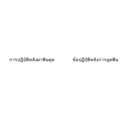
การปฎิบัติหลังผ่าฟันคุด
ข้อปฏิบัติหลังการอุดฟัน