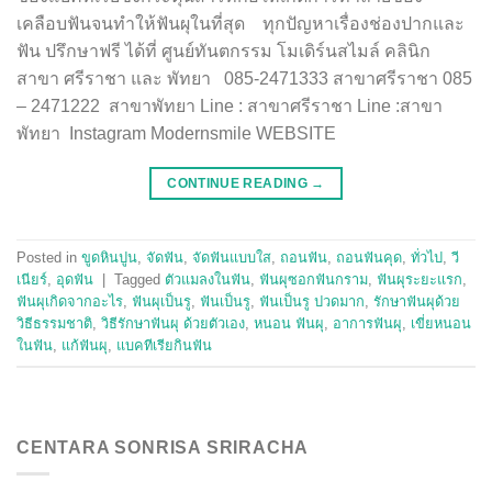
เคลือบฟันจนทำให้ฟันผุในที่สุด ทุกปัญหาเรื่องช่องปากและ
ฟัน ปรึกษาฟรี ได้ที่ ศูนย์ทันตกรรม โมเดิร์นสไมล์ คลินิก
สาขา ศรีราชา และ พัทยา 085-2471333 สาขาศรีราชา 085
– 2471222 สาขาพัทยา Line : สาขาศรีราชา Line :สาขา
พัทยา Instagram Modernsmile WEBSITE
CONTINUE READING
→
Posted in
ขูดหินปูน
,
จัดฟัน
,
จัดฟันแบบใส
,
ถอนฟัน
,
ถอนฟันคุด
,
ทั่วไป
,
วี
เนียร์
,
อุดฟัน
|
Tagged
ตัวแมลงในฟัน
,
ฟันผุซอกฟันกราม
,
ฟันผุระยะแรก
,
ฟันผุเกิดจากอะไร
,
ฟันผุเป็นรู
,
ฟันเป็นรู
,
ฟันเป็นรู ปวดมาก
,
รักษาฟันผุด้วย
วิธีธรรมชาติ
,
วิธีรักษาฟันผุ ด้วยตัวเอง
,
หนอน ฟันผุ
,
อาการฟันผุ
,
เขี่ยหนอน
ในฟัน
,
แก้ฟันผุ
,
แบคทีเรียกินฟัน
CENTARA SONRISA SRIRACHA