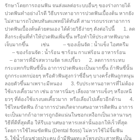
รักษาโดยการถอนฟัน จนส่งผลต่อระบบอื่นๆ ของร่างกายได้
ปวดฟันทำอย่างไรดี วิธีบรรเทาอาการปวดฟันเบื้องต้น หากยัง
ไม่สามารถไปพบทันตแพทย์ได้ทันที สามารถบรรเทาอาการ
ปวดฟันเบื้องต้นด้วยตนเอง ได้ด้วยวิธีง่ายๆ ดังต่อไปนี้ 1. ลด
สิ่งกระตุ้นที่ทำให้ปวดฟันเพิ่มขึ้น หรือทำให้ประสาทฟันบาด
เจ็บมากขึ้น เช่น – ของเย็นจัด : น้ำแข็ง ไอศครีม
– ของร้อนจัด : น้ำร้อน ชาร้อน กาแฟร้อน อาหารร้อน
– อาหารที่มีรสหวานจัด รสเปรี้ยว 2. ลดการกระทบ
กระแทกกับฟันซี่นั้น อาการปวดฟันจะเป็นมากขึ้น ถ้าฟันซี่นั้น
ถูกกระแทกบ่อยๆ หรือตัวฟันสูงกว่าซี่อื่นๆ บางครั้งฟันถูกหนุน
ลอยตัวขึ้นมาเพราะมีหนอง 3. รับประทานอาหารที่ไม่ต้อง
ใช้แรงเคี้ยวมาก เช่น อาหารนิ่มๆ เลี่ยงอาหารแข็งๆ หรือเหนี
ยวๆ ที่ต้องใช้แรงบดเคี้ยวมาก หรือเลี่ยงไปเคี้ยวอีกด้าน 4.
ใช้ไหมขัดฟัน ถ้าอาการปวดเกิดจากเศษอาหารติดฟัน อาการ
จะเป็นมากถ้าอาหารถูกอัดแน่นในซอกเหงือกเป็นเวลานานๆ
วิธีที่ดีที่สุดคือ ให้รีบเอาเศษอาหารเหล่านั้นออกให้เร็วที่สุด
โดยการใช้ไหมขัดฟัน (Dental floss) ไม่ควรใช้ไม้จิ้มฟัน
5. ใช้น้ำร้อนช่วยประคบ ถ้ามีฟันผุทะลุโพรงประสาทฟัน เป็น