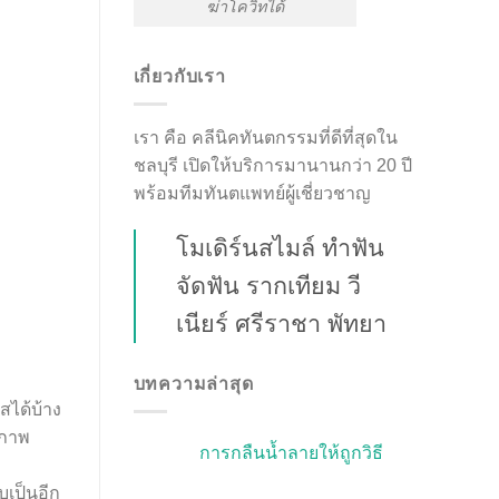
ฆ่าโควิทได้
เกี่ยวกับเรา
เรา คือ คลีนิคทันตกรรมที่ดีที่สุดใน
ชลบุรี เปิดให้บริการมานานกว่า 20 ปี
พร้อมทีมทันตแพทย์ผู้เชี่ยวชาญ
โมเดิร์นสไมล์ ทำฟัน
จัดฟัน รากเทียม วี
เนียร์ ศรีราชา พัทยา
บทความล่าสุด
กว่ารีเทนเนอร์ธรรมดาถึง 30% ทำให้มีความทนทานสูงและไม่เสียรูปง่าย 3. **การปรับแต่งที่เฉพาะเจาะจง**: คุณไม่จำเป็นต้องกังวลเกี่ยวกับความถูกต้องของการกระชับ เนื่องจากแต่ละชิ้นของ Vivera ถูกระดมแรงด้วยการออกแบบส่วนบุคลิกภาพที่ตรงกับฟันและช่องปากของผู้ใช้แต่ละคน 4. **ป้องกันการเคลื่อนไหวของฟัน**: ฟันอาจเคลื่อนไหวได้หลังจากการจัดฟัน และการใช้ Vivera เป็นช่วงเวลาหลังการจัดฟันสามารถช่วยป้องกันการเคลื่อนไหวของฟันและรักษายิ้มสวยให้คงทนตลอดเวลา 5. **ดูแลง่าย**: Vivera Invisalign สามารถทำความสะอาดได้ง่ายด้วยการแปรงและน้ำยาล้างทำความสะอาดที่เหมาะสม เพื่อช่วยให้รีเทนเนอร์ของคุณคงความสะอาดและปลอดภัยจากแบคทีเรีย การใช้งาน Vivera In
การกลืนน้ำลายให้ถูกวิธี