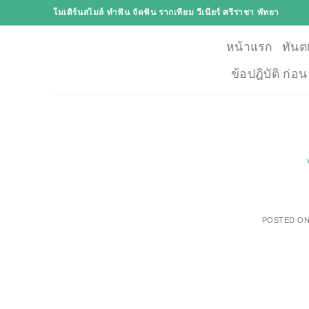
Skip
โมเดิร์นสไมล์ ทำฟัน จัดฟัน รากเทียม วีเนียร์ ศรีราชา พัทยา
to
content
หน้าแรก
ทันต
ข้อปฎิบัติ ก่อ
POSTED O