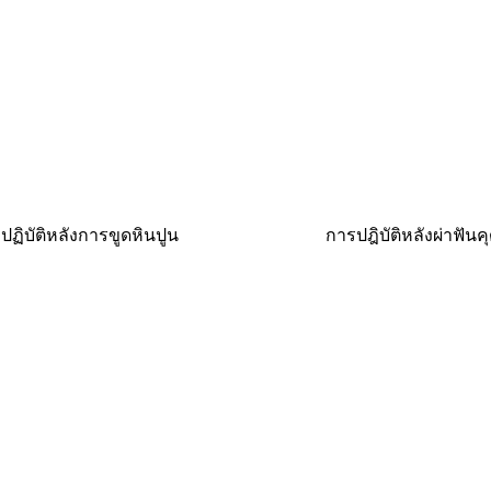
อปฏิบัติหลังการขูดหินปูน
การปฎิบัติหลังผ่าฟันค