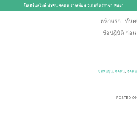
Skip
โมเดิร์นสไมล์ ทำฟัน จัดฟัน รากเทียม วีเนียร์ ศรีราชา พัทยา
to
content
หน้าแรก
ทันต
ข้อปฎิบัติ ก่อ
ขูดหินปูน
,
จัดฟัน
,
จัดฟั
POSTED O