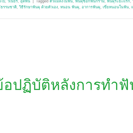
่วไป
,
วีเนียร์
,
อุดฟัน
|
Tagged
ตัวแมลงในฟัน
,
ฟันผุซอกฟันกราม
,
ฟันผุระยะแรก
,
ธีธรรมชาติ
,
วิธีรักษาฟันผุ ด้วยตัวเอง
,
หนอน ฟันผุ
,
อาการฟันผุ
,
เขี่ยหนอนในฟัน
,
แ
ข้อปฏิบัติหลังการทำฟั