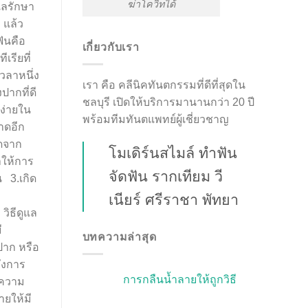
ฆ่าโควิทได้
แลรักษา
 แล้ว
ันคือ
เกี่ยวกับเรา
เรียที่
วลาหนึ่ง
เรา คือ คลีนิคทันตกรรมที่ดีที่สุดใน
ปากที่ดี
ชลบุรี เปิดให้บริการมานานกว่า 20 ปี
้ง่ายใน
พร้อมทีมทันตแพทย์ผู้เชี่ยวชาญ
าดอีก
ิดจาก
โมเดิร์นสไมล์ ทำฟัน
ให้การ
จัดฟัน รากเทียม วี
 3.เกิด
เนียร์ ศรีราชา พัทยา
วิธีดูแล
ี
บทความล่าสุด
าก หรือ
ังการ
การกลืนน้ำลายให้ถูกวิธี
ลความ
ายให้มี