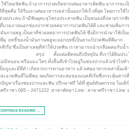
 4. ใช้ไหมขัดฟัน ถ้าอาการปวดเกิดจากเศษอาหารติดฟัน อาการจะเ
ที่สุดคือ ให้รีบเอาเศษอาหารเหล่านั้นออกให้เร็วที่สุด โดยการใช้
้อนช่วยประคบ ถ้ามีฟันผุทะลุโพรงประสาทฟัน เป็นหนองที่ปลายรากฟั
ณที่บวมภายนอกช่องปากช่วยลดอาการปวดฟันได้ดี และช่วยเพิ่มก
กานพลู เป็นยาที่ช่วยลดอาการปวดฟันได้ ซึ่งมีการนำมาใช้เป็น
นรูที่ผุ ฤทธิ์ของน้ำมันกานพลูจะออกฤทธิ์เป็นยาแก้ปวดฟันที
คทีเรีย ซึ่งเป็นสาเหตุที่ทำให้ปวดฟัน เราสามารถนำเกลือผสมกับน้ำอ
ันได้ สรุป ตั้งแต่อดีตจนถึงปัจจุบัน ที่เราได้ยินประโย
 ไม่มีหนอน หรือแมง ใดๆ ทั้งสิ้นที่เข้าไปอยู่ในช่องปากแล้วเข้าไป
ผุ เป็นรูและมีสีดำ เกิดจากการทานอาหาร แล้วเศษอาหารเหล่านั้นเข้
ะอาดฟันที่ไม่ดีพอ จดเกิดการสะสมของเเบคทีเรียซึ่งกระตุ้นสารที่
ัญหาเรื่องช่องปากและฟัน ปรึกษาฟรี ได้ที่ ศูนย์ทันตกรรม โมเดิร
ศรีราชา 085 – 2471222 สาขาพัทยา Line : สาขาศรีราชา Line 
CONTINUE READING
→