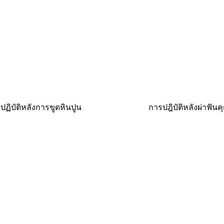
อปฏิบัติหลังการขูดหินปูน
การปฎิบัติหลังผ่าฟันค