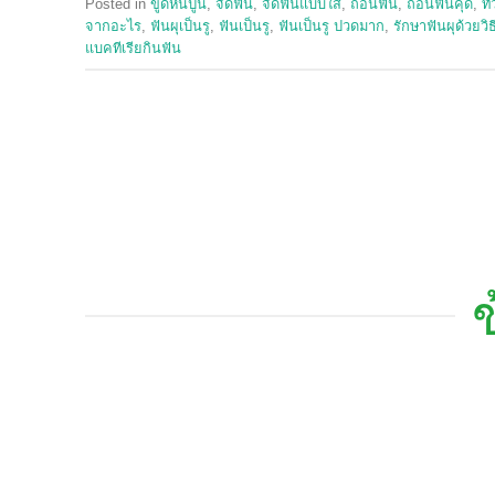
Posted in
ขูดหินปูน
,
จัดฟัน
,
จัดฟันแบบใส
,
ถอนฟัน
,
ถอนฟันคุด
,
ทั
จากอะไร
,
ฟันผุเป็นรู
,
ฟันเป็นรู
,
ฟันเป็นรู ปวดมาก
,
รักษาฟันผุด้วยวิ
แบคทีเรียกินฟัน