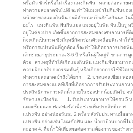
หรือมั่ว ชัวร์หรือไม่ เรื่อง แมงกินฟัน หลายต่อหลาย
ทำความสะอาดฟันไม่ดี จะทำให้แมงเข้าไปกินฟันของเรา 
หน้าตาของแมงกินฟัน จะมีลักษณะเป็นยังไงกันนะ วันนี
อะไร แมงกินฟัน ฟันกินแมง แมงอยู่ในฟัน ฟันเป็นรู หรือ
อยู่ในช่องปาก เกิดขึ้นจากการสะสมของเศษอาหารที่ติด
ก็จะเกิดเป็นกรด ซึ่งมีฤทธิ์กัดกร่อนตัวเคลือบฟัน ทำใ
หรือการแปรงฟันที่ถูกต้อง ก็จะทำให้เกิดอาการปวดฟัน และ
เด็กช่วยอายุประมาณ 3-6 ปี หรือในผู้ใหญ่ที่ ขาดการด
ด้วย สาเหตุที่ทำให้เกิดแมงกินฟัน แมงกินฟันสามารถเ
ความผิดปกติของกรรมพันธุ์ หรือเกิดจากการใช้ชี
ทำความสะอาดเข้าถึงได้ยาก 2. ขาดแคลเซียม ฟอสฟอร
การสะสมของแบคทีเรียที่เกิดจากการรับประทานอาหาร
ประสิทธิภาพการผลิตน้ำลายในช่องปากน้อยเกิดไป จนไม
รักษาและป้องกัน 1. รับประทานอาหารให้ครบ 5 หมู่ ร
แคลเซียมและ ฟอสฟอรัส เพื่อช่วยเพิ่มประสิทธิภ
แปรงฟัน อย่างน้อยวันละ 2 ครั้ง หลังรับประทานมื้อ
แปรงฟัน อย่างเช่น ไหมขัดฟัน และ น้ำยาป้วนปากที่
สะอาด 4. ดื่มน้ำให้เพียงพอต่อความต้องการของร่างกายอ