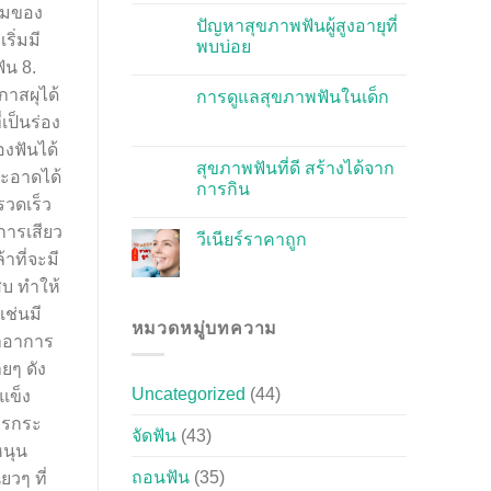
สมของ
ปัญหาสุขภาพฟันผู้สูงอายุที่
ริ่มมี
พบบ่อย
ัน 8.
าสผุได้
การดูแลสุขภาพฟันในเด็ก
เป็นร่อง
องฟันได้
สุขภาพฟันที่ดี สร้างได้จาก
สะอาดได้
การกิน
ะรวดเร็ว
การเสียว
วีเนียร์ราคาถูก
าที่จะมี
สบ ทำให้
ช่นมี
หมวดหมู่บทความ
ทาอาการ
ยๆ ดัง
Uncategorized
(44)
แข็ง
ารกระ
จัดฟัน
(43)
หนุน
ถอนฟัน
(35)
วๆ ที่