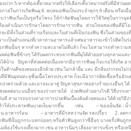
.หากต้องเคี้ยวหมากฝรั่งให้เลือกเคี้ยวหมากฝรั่งที่มีส่วนผ
กาสในการเกิดฟันผุ 6. พบหมอฟันเป็นประจำทุกๆ 6 เดือน หรือเมื่อเ
่าฟันเริ่มเป็นรูหรือโพรง ให้กำจัดฟันผุโดยการใช้วัสดุในการอุดฟ
ะต้องดำเนินการรักษาโดยการรักษารากฟัน ส่วนไหนของฟันที่มีโอก
ั้งในส่วนที่ราบเรียบและในส่วนที่เป็นร่องฟัน ซึ่งในส่วนของที่
นๆ เพราะเป็นตำแหน่งที่เวลาทานอาหารแล้วเศษอาหารจะเข้าไปติดในร่
นซอกฟันนั้นๆ หากทำความสะอาดไม่ดีแล้ว ก็จะไม่สามารถทำความ
ลต่อฟันซี่ข้างๆ ได้รับผลกระทบจากฟันที่ผุได้ด้วยอย่างลุกลามแล
ด้บ้าง ปัญหาที่ส่งผลต่อเนื่องหากมีอาการฟันผุ ก็จะก่อให้เกิด อา
ด้านดีของตนเองอีกด้วย เช่น ไม่กล้ายิ้ม และ มีกลิ่นปากจนไม่กล้
่มีฟันผุจนทะลุชั้นเนื้อโพรงประสาท ก็จะมีอาการติดเชื้อหรืออักเ
วดร่วมด้วย และอาจจะมาสู่ ปัญหาสุขภาพอย่างร้ายแรงอื่นๆ ได้ เ
งผลต่อระบบอื่นๆ ของร่างกายได้ ปวดฟันทำอย่างไรดี วิธีบรรเ
นที สามารถบรรเทาอาการปวดฟันเบื้องต้นด้วยตนเอง ได้ด้วยวิธีง่า
น หรือทำให้ประสาทฟันบาดเจ็บมากขึ้น เช่น – ของเย็นจัด : น้ำ
้อน อาหารร้อน – อาหารที่มีรสหวานจัด รสเปรี้ยว 2. ลดก
นซี่นั้นถูกกระแทกบ่อยๆ หรือตัวฟันสูงกว่าซี่อื่นๆ บางครั้งฟันถูก
องใช้แรงเคี้ยวมาก เช่น อาหารนิ่มๆ เลี่ยงอาหารแข็งๆ หรือเหนีย