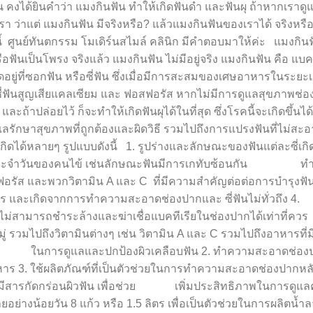
คน คงได้ยินคำว่า แมงกินฟัน ทำให้เกิดฟันดำ และฟันผุ ถ้าหากเราดู
ว่าแต่ แมงกินฟัน มีจริงหรือ? แล้วแมงกินฟันของเราได้ จริงหรือ
้ ศูนย์ทันตกรรม โมเดิร์นสไมล์ คลินิก มีคำตอบมาให้ค่ะ แมงกินฟ
ฟันเป็นโพรง จริงแล้ว แมงกินฟัน ไม่มีอยู่จริง แมงกินฟัน คือ แบคที
อยู่ที่ซอกฟัน หรือซี่ฟัน ซึ่งเมื่อมีการสะสมของเศษอาหารในระยะเ
ห้ซี่ฟันสูญเสียแคลเซียม และ ฟอสฟอรัส หากไม่มีการดูแลสุขภาพช่อง
ถ้าปล่อยไว้ ก็จะทำให้เกิดฟันผุได้ในที่สุด ซึ่งโรคนี้จะเกิดขึ้นได
ูแลรักษาสุขภาพที่ถูกต้องและผิดวิธี รวมไปถึงการแปรงฟันที่ไม่สะอ
กิดได้หลายๆ รูปแบบดังนี้ 1. รูปร่างและลักษณะของฟันแต่ละซี่เก
วิตประจำวันของคนไข้ เช่นลักษณะฟันมีการเกทับซ้อนกัน ทำ
ัส และพวกวิตามิน A และ C ที่มีความสำคัญต่อต่อการบำรุงฟัน
 และเกิดจากการทำความสะอาดช่องปากและ ซี่ฟันไม่ทั่วถึง 4.
่สามารถชำระล้างและฆ่าเชื่อแบคทีเรียในช่องปากได้เท่าที่ควร 
วมไปถึงวิตามินต่างๆ เช่น วิตามิน A และ C รวมไปถึงอาหารที่ม
าพ ในการดูแลและปกป้องผิวเคลือบฟัน 2. ทำความสะอาดช่องป
อาหาร 3. ใช้ผลิตภัณฑ์ที่เป็นตัวช่วยในการทำความสะอาดช่องปากหล
ไม่มีสารกัดกร่อนผิวฟัน เพื่อช่วย เพิ่มประสิทธิภาพในการดูแ
ย่างน้อยวัน 8 แก้ว หรือ 1.5 ลิตร เพื่อเป็นตัวช่วยในการผลิตน้ำล