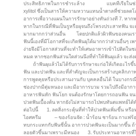
ประสิทธิภาพในการชำระล้าง แบคทีเรียในช่องปาก 5
xylitol ซึ่งเป็นสารให้ความหวานแทนน้ำตาลที่ช่วยลดโอ
อาการเพื่อวางแผนในการรักษาอย่างทันถ่วงที 7. หากพบว
หากในกรณีที่ฟันเป็นรูหรือผุจนถึงโพรงประสาทฟัน จ
มากมากกว่าส่วนอื่น โดยปกติแล้วผิวฟันของคนเราจะมีท
ฟันนี้เองที่มีโอกาสที่จะเกิดฟันผุได้มากกว่าส่วนอื่
ง่ายจึงมีโอกาสส่วนที่จะทำให้เศษอาหารเข้าไปติดใ
หมด หากซอกฟันส่วนใดส่วนนึงที่ทำให้ฟันผุแล้ว จะส่งผ
ถ้าฟันผุแล้วไม่ได้รับการรักษาจะก่อให้เกิดอะไรขึ้นไ
ฟัน และปวดฟัน และที่สำคัญจะเป็นการสร้างบุคลิกภาพใน
การพูดคุยหรือประสานงานกับ บุคคลอื่นได้ ในบางกรณีที
ช่องปากมีตุ่มหนอง และมีอาการบวม รวมไปถึงมีอาการป
อาหารฟันหัก ฟันโยก จนต้องรักษาโดยการถอนฟัน จนส่
ปวดฟันเบื้องต้น หากยังไม่สามารถไปพบทันตแพทย์ได้ทั
ต่อไปนี้ 1. ลดสิ่งกระตุ้นที่ทำให้ปวดฟันเพิ่มขึ้
ไอศครีม – ของร้อนจัด : น้ำร้อน ชาร้อน กาแฟร
ทบกระแทกกับฟันซี่นั้น อาการปวดฟันจะเป็นมากขึ้น ถ้าฟั
ลอยตัวขึ้นมาเพราะมีหนอง 3. รับประทานอาหารที่ไม่ต้