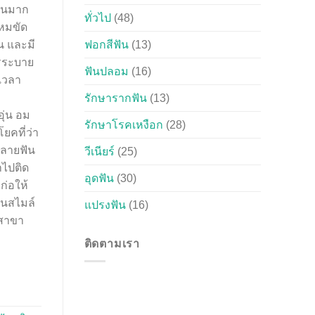
ป็นมาก
ทั่วไป
(48)
ไหมขัด
น และมี
ฟอกสีฟัน
(13)
ารระบาย
ฟันปลอม
(16)
เวลา
่ดีมาก
รักษารากฟัน
(13)
ุ่น อม
รักษาโรคเหงือก
(28)
คที่ว่า
ทำลายฟัน
วีเนียร์
(25)
าไปติด
อุดฟัน
(30)
ก่อให้
์นสไมล์
แปรงฟัน
(16)
:สาขา
ติดตามเรา