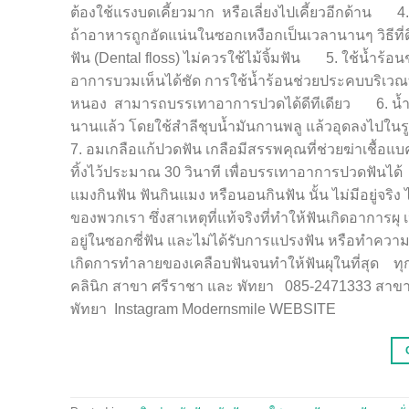
ต้องใช้แรงบดเคี้ยวมาก หรือเลี่ยงไปเคี้ยวอีกด้าน
ถ้าอาหารถูกอัดแน่นในซอกเหงือกเป็นเวลานานๆ วิธีที่ดี
ฟัน (Dental floss) ไม่ควรใช้ไม้จิ้มฟัน 5. ใช้น้ำร
อาการบวมเห็นได้ชัด การใช้น้ำร้อนช่วยประคบบริเว
หนอง สามารถบรรเทาอาการปวดได้ดีทีเดียว 6. น้ำมัน
นานแล้ว โดยใช้สำลีชุบน้ำมันกานพลู แล้วอุดลงไปใ
7. อมเกลือแก้ปวดฟัน เกลือมีสรรพคุณที่ช่วยฆ่าเชื้อแบ
ทิ้งไว้ประมาณ 30 วินาที เพื่อบรรเทาอาการปวดฟ
แมงกินฟัน ฟันกินแมง หรือนอนกินฟัน นั้น ไม่มีอยู่จริง
ของพวกเรา ซึ่งสาเหตุที่แท้จริงที่ทำให้ฟันเกิดอาการ
อยู่ในซอกซี่ฟัน และไม่ได้รับการแปรงฟัน หรือทำความส
เกิดการทำลายของเคลือบฟันจนทำให้ฟันผุในที่สุด ทุกป
คลินิก สาขา ศรีราชา และ พัทยา 085-2471333 สาขา
พัทยา Instagram Modernsmile WEBSITE