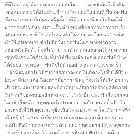
ที่มีโอกาสผุได้มากมากกว่าส่วนอื่น โดยปกติแล้วผิวฟัน
ของคนเราจะมีทั้งในส่วนที่ราบเรียบและในส่วนที่เป็นร่องฟัน
ซึ่งในส่วนของที่เป็นร่องฟันนี้เองที่มีโอกาสที่จะเกิดฟันผุได้
มากกว่าส่วนอื่นๆ เพราะเป็นตำแหน่งที่เวลาทานอาหารแล้ว
เศษอาหารจะเข้าไปติดในร่องฟันได้ง่ายจึงมีโอกาสส่วนที่จะ
ทำให้เศษอาหารเข้าไปติดในซอกฟันนั้นๆ หากทำความ
สะอาดไม่ดีแล้ว ก็จะไม่สามารถทำความสะอาดได้หมด หาก
ซอกฟันส่วนใดส่วนนึงที่ทำให้ฟันผุแล้ว จะส่งผลต่อฟันซี่ข้างๆ
ได้รับผลกระทบจากฟันที่ผุได้ด้วยอย่างลุกลามและรวดเร็ว
ถ้าฟันผุแล้วไม่ได้รับการรักษาจะก่อให้เกิดอะไรขึ้นได้บ้าง
ปัญหาที่ส่งผลต่อเนื่องหากมีอาการฟันผุ ก็จะก่อให้เกิด อาการ
เสียวฟัน และปวดฟัน และที่สำคัญจะเป็นการสร้างบุคลิกภาพ
ในด้านดีของตนเองอีกด้วย เช่น ไม่กล้ายิ้ม และ มีกลิ่นปากจน
ไม่กล้าที่จะมีการพูดคุยหรือประสานงานกับ บุคคลอื่นได้ ใน
บางกรณีที่มีฟันผุจนทะลุชั้นเนื้อโพรงประสาท ก็จะมีอาการติด
เชื้อหรืออักเสบ ทำให้ช่องปากมีตุ่มหนอง และมีอาการบวม
รวมไปถึงมีอาการปวดร่วมด้วย และอาจจะมาสู่ ปัญหาสุขภาพ
อย่างร้ายแรงอื่นๆ ได้ เช่นมีอาหารฟันหัก ฟันโยก จนต้อง