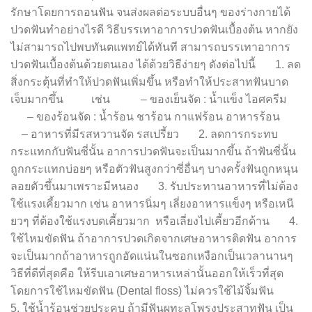
รักษาโดยการถอนฟัน จนส่งผลต่อระบบอื่นๆ ของร่างกายได้
ปวดฟันทำอย่างไรดี วิธีบรรเทาอาการปวดฟันเบื้องต้น หากยัง
ไม่สามารถไปพบทันตแพทย์ได้ทันที สามารถบรรเทาอาการ
ปวดฟันเบื้องต้นด้วยตนเอง ได้ด้วยวิธีง่ายๆ ดังต่อไปนี้ 1. ลด
สิ่งกระตุ้นที่ทำให้ปวดฟันเพิ่มขึ้น หรือทำให้ประสาทฟันบาด
เจ็บมากขึ้น เช่น – ของเย็นจัด : น้ำแข็ง ไอศครีม
– ของร้อนจัด : น้ำร้อน ชาร้อน กาแฟร้อน อาหารร้อน
– อาหารที่มีรสหวานจัด รสเปรี้ยว 2. ลดการกระทบ
กระแทกกับฟันซี่นั้น อาการปวดฟันจะเป็นมากขึ้น ถ้าฟันซี่นั้น
ถูกกระแทกบ่อยๆ หรือตัวฟันสูงกว่าซี่อื่นๆ บางครั้งฟันถูกหนุน
ลอยตัวขึ้นมาเพราะมีหนอง 3. รับประทานอาหารที่ไม่ต้อง
ใช้แรงเคี้ยวมาก เช่น อาหารนิ่มๆ เลี่ยงอาหารแข็งๆ หรือเหนี
ยวๆ ที่ต้องใช้แรงบดเคี้ยวมาก หรือเลี่ยงไปเคี้ยวอีกด้าน 4.
ใช้ไหมขัดฟัน ถ้าอาการปวดเกิดจากเศษอาหารติดฟัน อาการ
จะเป็นมากถ้าอาหารถูกอัดแน่นในซอกเหงือกเป็นเวลานานๆ
วิธีที่ดีที่สุดคือ ให้รีบเอาเศษอาหารเหล่านั้นออกให้เร็วที่สุด
โดยการใช้ไหมขัดฟัน (Dental floss) ไม่ควรใช้ไม้จิ้มฟัน
5. ใช้น้ำร้อนช่วยประคบ ถ้ามีฟันผุทะลุโพรงประสาทฟัน เป็น