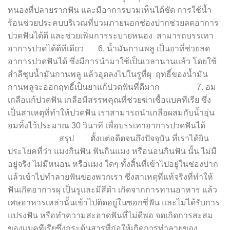
หนองที่ปลายรากฟัน และมีอาการบวมเห็นได้ชัด การใช้น้ำ
ร้อนช่วยประคบบริเวณที่บวมภายนอกช่องปากช่วยลดอาการ
ปวดฟันได้ดี และช่วยเพิ่มการระบายหนอง สามารถบรรเทา
อาการปวดได้ดีทีเดียว 6. น้ำมันกานพลู เป็นยาที่ช่วยลด
อาการปวดฟันได้ ซึ่งมีการนำมาใช้เป็นเวลานานแล้ว โดยใช้
สำลีชุบน้ำมันกานพลู แล้วอุดลงไปในรูที่ผุ ฤทธิ์ของน้ำมัน
กานพลูจะออกฤทธิ์เป็นยาแก้ปวดฟันที่ดีมาก 7. อม
เกลือแก้ปวดฟัน เกลือมีสรรพคุณที่ช่วยฆ่าเชื้อแบคทีเรีย ซึ่ง
เป็นสาเหตุที่ทำให้ปวดฟัน เราสามารถนำเกลือผสมกับน้ำอุ่น
อมทิ้งไว้ประมาณ 30 วินาที เพื่อบรรเทาอาการปวดฟันได้
สรุป ตั้งแต่อดีตจนถึงปัจจุบัน ที่เราได้ยิน
ประโยคที่ว่า แมงกินฟัน ฟันกินแมง หรือนอนกินฟัน นั้น ไม่มี
อยู่จริง ไม่มีหนอน หรือแมง ใดๆ ทั้งสิ้นที่เข้าไปอยู่ในช่องปาก
แล้วเข้าไปทำลายฟันของพวกเรา ซึ่งสาเหตุที่แท้จริงที่ทำให้
ฟันเกิดอาการผุ เป็นรูและมีสีดำ เกิดจากการทานอาหาร แล้ว
เศษอาหารเหล่านั้นเข้าไปติดอยู่ในซอกซี่ฟัน และไม่ได้รับการ
แปรงฟัน หรือทำความสะอาดฟันที่ไม่ดีพอ จดเกิดการสะสม
ของเเบคทีเรียซึ่งกระตุ้นสารที่ก่อให้เกิดการทำลายของ