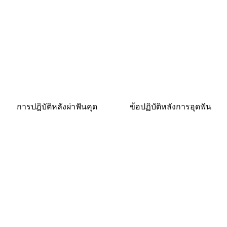
การปฎิบัติหลังผ่าฟันคุด
ข้อปฏิบัติหลังการอุดฟัน