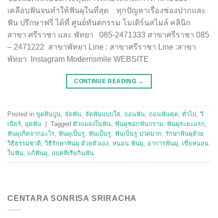
เคลือบฟันจนทำให้ฟันผุในที่สุด ทุกปัญหาเรื่องช่องปากและ
ฟัน ปรึกษาฟรี ได้ที่ ศูนย์ทันตกรรม โมเดิร์นสไมล์ คลินิก
สาขา ศรีราชา และ พัทยา 085-2471333 สาขาศรีราชา 085
– 2471222 สาขาพัทยา Line : สาขาศรีราชา Line :สาขา
พัทยา Instagram Modernsmile WEBSITE
CONTINUE READING
→
Posted in
ขูดหินปูน
,
จัดฟัน
,
จัดฟันแบบใส
,
ถอนฟัน
,
ถอนฟันคุด
,
ทั่วไป
,
วี
เนียร์
,
อุดฟัน
|
Tagged
ตัวแมลงในฟัน
,
ฟันผุซอกฟันกราม
,
ฟันผุระยะแรก
,
ฟันผุเกิดจากอะไร
,
ฟันผุเป็นรู
,
ฟันเป็นรู
,
ฟันเป็นรู ปวดมาก
,
รักษาฟันผุด้วย
วิธีธรรมชาติ
,
วิธีรักษาฟันผุ ด้วยตัวเอง
,
หนอน ฟันผุ
,
อาการฟันผุ
,
เขี่ยหนอน
ในฟัน
,
แก้ฟันผุ
,
แบคทีเรียกินฟัน
CENTARA SONRISA SRIRACHA