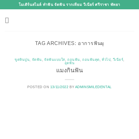
Skip
โมเดิร์นสไมล์ ทำฟัน จัดฟัน รากเทียม วีเนียร์ ศรีราชา พัทยา
to
content
TAG ARCHIVES:
อาการฟันผุ
ขูดหินปูน
,
จัดฟัน
,
จัดฟันแบบใส
,
ถอนฟัน
,
ถอนฟันคุด
,
ทั่วไป
,
วีเนียร์
,
อุดฟัน
แมงกินฟัน
POSTED ON
13/11/2022
BY
ADMINSMILEDENTAL