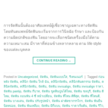
การจัดฟันนั้นต้องอาศัยเเพทย์ผู้เชี่ยวชาญเฉพาะทางจัดฟัน
โดยทันตแพทย์จัดฟันจะเริ่มจากการวินิจฉัย รักษา และป้องกัน
ความผิดปกติของฟัน โดยอาจจะเลือกชนิดเครื่องมือได้ตาม
ความเหมาะสม มีราคาที่ค่อนข้างหลากหลาย ตาม life style
ของแต่ละบุคคล
CONTINUE READING
→
Posted in
Uncategorized
,
จัดฟัน
,
จัดฟันแบบใส
,
รีเทนเนอร์
|
Tagged
ก่อน
หลัง จัดฟัน
,
คลินิก จัดฟัน ใกล้ ฉัน
,
คลินิกจัดฟัน
,
คลินิกทันตกรรม จัดฟัน
,
ค
ลินิคจัดฟัน
,
คลีนิกจัดฟัน
,
จัดฟัน
,
จัดฟัน invisalign
,
จัดฟัน invisalign ราคา
,
จัดฟัน pantip
,
จัดฟัน กี่บาท
,
จัดฟัน ขูดหินปูนได้ไหม
,
จัดฟัน ชลบุรี
,
จัดฟัน ดี
ไหม
,
จัดฟัน ถอนฟัน 4 ซี่ หน้าเปลี่ยน
,
จัดฟัน ที่ไหน ดีที่สุด
,
จัดฟัน ที่ไหนดี
,
จัดฟัน บางแสน
,
จัดฟัน ปรับรูปหน้า
,
จัดฟัน ผ่าตัดขากรรไกร
,
จัดฟัน ฟันยื่น
นิดหน่อย
,
จัดฟัน ฟันเหลือง
,
จัดฟัน มีกี่แบบ
,
จัดฟัน ราคาเริ่มต้น
,
จัดฟัน รีวิว
,