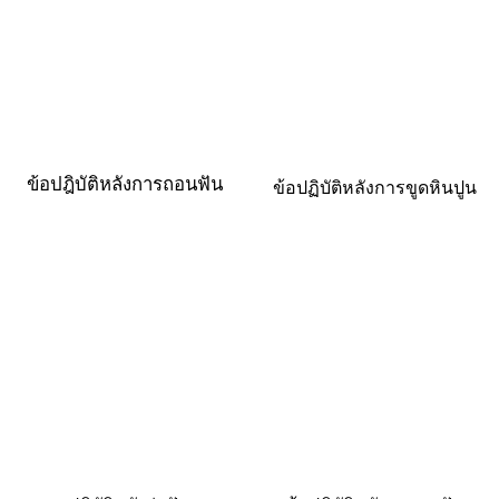
ข้อปฎิบัติหลังการถอนฟัน
ข้อปฏิบัติหลังการขูดหินปูน